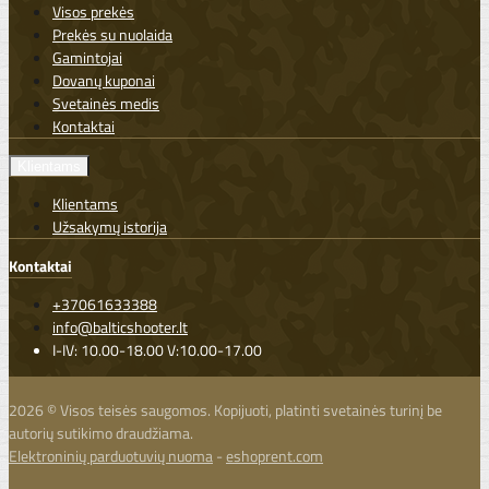
Visos prekės
Prekės su nuolaida
Gamintojai
Dovanų kuponai
Svetainės medis
Kontaktai
Klientams
Klientams
Užsakymų istorija
Kontaktai
+37061633388
info@balticshooter.lt
I-IV: 10.00-18.00 V:10.00-17.00
2026 © Visos teisės saugomos. Kopijuoti, platinti svetainės turinį be
autorių sutikimo draudžiama.
Elektroninių parduotuvių nuoma
-
eshoprent.com