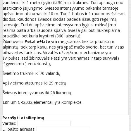
vandeniui iki 1 metro gylio iki 30 min. trukmės. Turi apsaugą nuo
atsitiktinio įsijungimo. Šviesos intensyvumo pakanka tamsoje,
apšvietimo atstumas iki 10 m. Turi 1 baltos ir 1 raudonos šviesos
diodus. Raudonos šviesos diodas padeda išsaugoti regėjimą
tamsoje. Turi du apšvietimo intensyvumo lygius, mirksėjimo
režima balta arba raudona spalva. Sviesa gali būti nukreipiama
praktiškai bet kuria kryptimi (360 laipsnių).
Žibintuvėlis
Petzl e+Lite
yra mėgstamas tiek tarp turistų ir
alpinistų, tiek tarp karių, nes yra ypač mažo svorio, bet turi visas
pilnavertes funkcijas. Virvutės užveržimo mechanizme yra
švilpukas, tad žibintuvėlis Petzl yra vertinamas ir tarp survival (
išgyvenimo ) entuziuastų,
Švietimo trukmė iki 70 valandų
Apšvietimo atstumas iki 29 metrų
Šviesos intensyvumas iki 26 liumenų
Lithium CR2032 elementai, yra komplekte.
Parašyti atsiliepimą
Vardas:
El. pašto adresas: