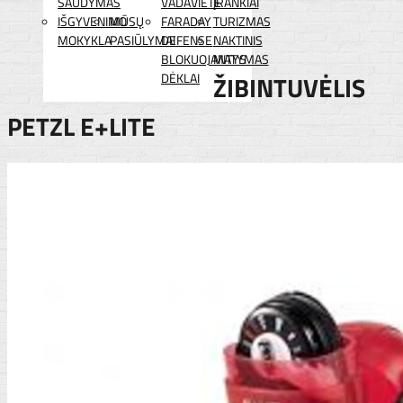
ŠAUDYMAS
VADAVIETĖ
ĮRANKIAI
IŠGYVENIMO
MŪSŲ
FARADAY
TURIZMAS
MOKYKLA
PASIŪLYMAI
DEFENSE
NAKTINIS
BLOKUOJANTYS
MATYMAS
DĖKLAI
ŽIBINTUVĖLIS
PETZL E+LITE