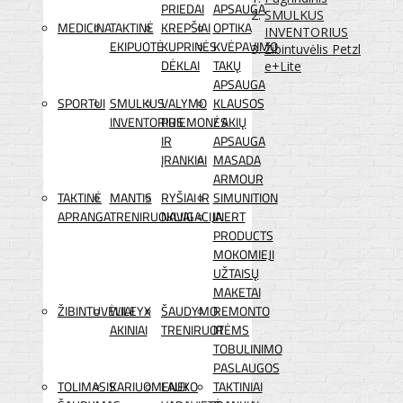
PRIEDAI
APSAUGA
SMULKUS
MEDICINA
TAKTINĖ
KREPŠIAI
OPTIKA
INVENTORIUS
EKIPUOTĖ
KUPRINĖS
KVĖPAVIMO
Žibintuvėlis Petzl
DĖKLAI
TAKŲ
e+Lite
APSAUGA
SPORTUI
SMULKUS
VALYMO
KLAUSOS
INVENTORIUS
PRIEMONĖS
/ AKIŲ
IR
APSAUGA
ĮRANKIAI
MASADA
ARMOUR
TAKTINĖ
MANTIS
RYŠIAI IR
SIMUNITION
APRANGA
TRENIRUOKLIAI
NAVIGACIJA
INERT
PRODUCTS
MOKOMIEJI
UŽTAISŲ
MAKETAI
ŽIBINTUVĖLIAI
WILEYX
ŠAUDYMO
REMONTO
AKINIAI
TRENIRUOTĖMS
IR
TOBULINIMO
PASLAUGOS
TOLIMASIS
KARIUOMENEI
LAUKO
TAKTINIAI