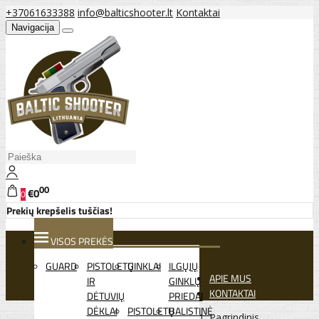
+37061633388
info@balticshooter.lt
Kontaktai
Navigacija
00
€0
0
Prekių krepšelis tuščias!
VISOS PREKĖS
GUARD
PISTOLETŲ
GINKLAI
ILGŲJŲ
APIE MUS
IR
GINKLŲ
KONTAKTAI
DĖTUVIŲ
PRIEDAI
DĖKLAI
PISTOLETŲ
BALISTINĖ
Pagrindinis