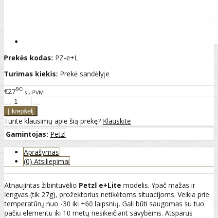
Prekės kodas:
PZ-e+L
Turimas kiekis:
Prekė sandėlyje
90
€27
su PVM
Turite klausimų apie šią prekę?
Klauskite
Gamintojas:
Petzl
Aprašymas
(0) Atsiliepimai
Atnaujintas žibintuvėlio
Petzl e+Lite
modelis. Ypač mažas ir
lengvas (tik 27g), prožektorius netikėtoms situacijoms. Veikia prie
temperatūrų nuo -30 iki +60 laipsnių. Gali būti saugomas su tuo
pačiu elementu iki 10 metų nesikeičiant savybėms. Atsparus