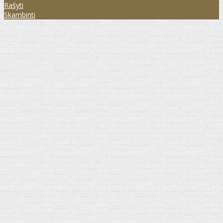
Rašyti
Skambinti