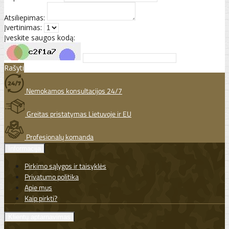
Atsiliepimas:
Įvertinimas:
Įveskite saugos kodą:
Rašyti
Nemokamos konsultacijos 24/7
Greitas pristatymas Lietuvoje ir EU
Profesionalų komanda
Informacija
Pirkimo sąlygos ir taisyklės
Privatumo politika
Apie mus
Kaip pirkti?
Klientų aptarnavimas