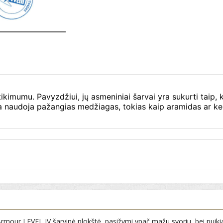
ikimumu. Pavyzdžiui, jų asmeniniai šarvai yra sukurti taip, 
 naudoja pažangias medžiagas, tokias kaip aramidas ar ker
Armour LEVEL IV šarvinė plokštė, pasižymi ypač mažu svoriu, bei puikia