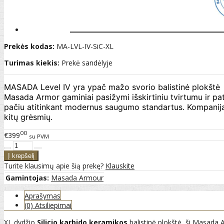
Prekės kodas:
MA-LVL-IV-SiC-XL
Turimas kiekis:
Prekė sandėlyje
MASADA Level IV yra ypač mažo svorio balistinė plokštė
Masada Armor gaminiai pasižymi išskirtiniu tvirtumu ir pat
pačiu atitinkant modernus saugumo standartus. Kompanija
kitų grėsmių.
00
€399
su PVM
Turite klausimų apie šią prekę?
Klauskite
Gamintojas:
Masada Armour
Aprašymas
(0) Atsiliepimai
XL dydžio
Silicio karbido keramikos
balistinė plokštė, ši Masada 