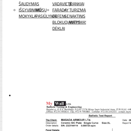
ŠAUDYMAS
VADAVIETĖ
ĮRANKIAI
IŠGYVENIMO
MŪSŲ
FARADAY
TURIZMAS
MOKYKLA
PASIŪLYMAI
DEFENSE
NAKTINIS
BLOKUOJANTYS
MATYMAS
DĖKLAI