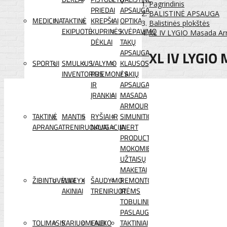
Pagrindinis
PRIEDAI
APSAUGA
BALISTINĖ APSAUGA
MEDICINA
TAKTINĖ
KREPŠIAI
OPTIKA
Balistinės plokštės
EKIPUOTĖ
KUPRINĖS
KVĖPAVIMO
XL IV LYGIO Masada Arm
DĖKLAI
TAKŲ
XL IV LYGI
APSAUGA
SPORTUI
SMULKUS
VALYMO
KLAUSOS
INVENTORIUS
PRIEMONĖS
/ AKIŲ
IR
APSAUGA
ĮRANKIAI
MASADA
ARMOUR
TAKTINĖ
MANTIS
RYŠIAI IR
SIMUNITION
APRANGA
TRENIRUOKLIAI
NAVIGACIJA
INERT
PRODUCTS
MOKOMIEJI
UŽTAISŲ
MAKETAI
ŽIBINTUVĖLIAI
WILEYX
ŠAUDYMO
REMONTO
AKINIAI
TRENIRUOTĖMS
IR
TOBULINIMO
PASLAUGOS
TOLIMASIS
KARIUOMENEI
LAUKO
TAKTINIAI