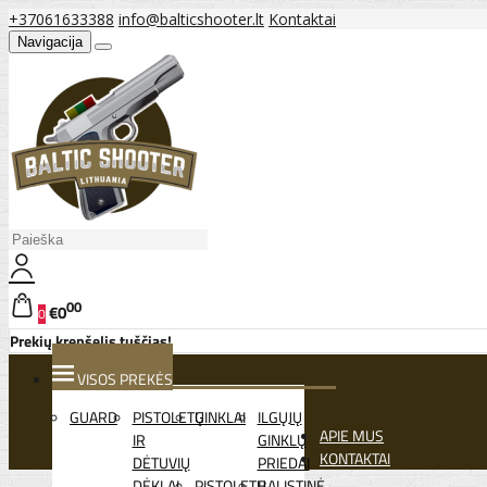
+37061633388
info@balticshooter.lt
Kontaktai
Navigacija
00
€0
0
Prekių krepšelis tuščias!
VISOS PREKĖS
GUARD
PISTOLETŲ
GINKLAI
ILGŲJŲ
APIE MUS
IR
GINKLŲ
KONTAKTAI
DĖTUVIŲ
PRIEDAI
DĖKLAI
PISTOLETŲ
BALISTINĖ