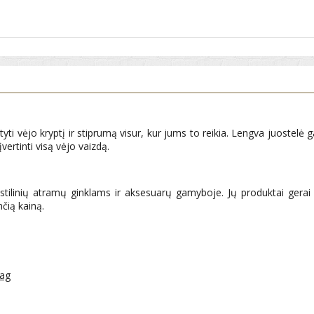
yti vėjo kryptį ir stiprumą visur, kur jums to reikia. Lengva juostelė g
vertinti visą vėjo vaizdą.
ekstilinių atramų ginklams ir aksesuarų gamyboje. Jų produktai gera
nčią kainą.
lag