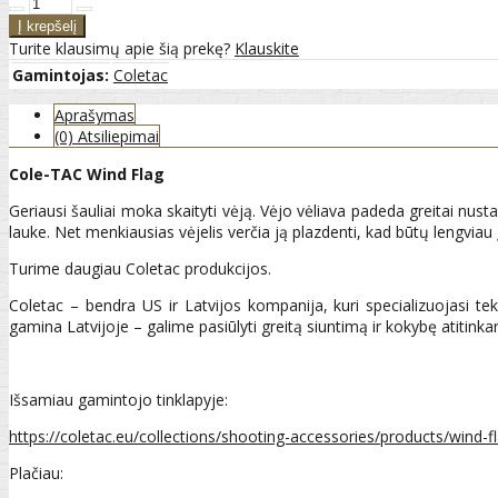
Turite klausimų apie šią prekę?
Klauskite
Gamintojas:
Coletac
Aprašymas
(0) Atsiliepimai
Cole-TAC Wind Flag
Geriausi šauliai moka skaityti vėją. Vėjo vėliava padeda greitai nustat
lauke. Net menkiausias vėjelis verčia ją plazdenti, kad būtų lengviau į
Turime daugiau Coletac produkcijos.
Coletac – bendra US ir Latvijos kompanija, kuri specializuojasi t
gamina Latvijoje – galime pasiūlyti greitą siuntimą ir kokybę atitinka
Išsamiau gamintojo tinklapyje:
https://coletac.eu/collections/shooting-accessories/products/wind-f
Plačiau: