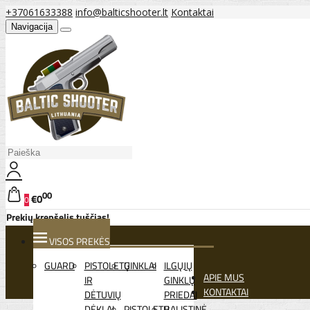
+37061633388
info@balticshooter.lt
Kontaktai
Navigacija
00
€0
0
Prekių krepšelis tuščias!
VISOS PREKĖS
GUARD
PISTOLETŲ
GINKLAI
ILGŲJŲ
APIE MUS
IR
GINKLŲ
KONTAKTAI
DĖTUVIŲ
PRIEDAI
DĖKLAI
PISTOLETŲ
BALISTINĖ