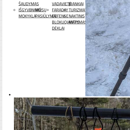
ŠAUDYMAS
VADAVIETĖ
ĮRANKIAI
IŠGYVENIMO
MŪSŲ
FARADAY
TURIZMAS
MOKYKLA
PASIŪLYMAI
DEFENSE
NAKTINIS
BLOKUOJANTYS
MATYMAS
DĖKLAI