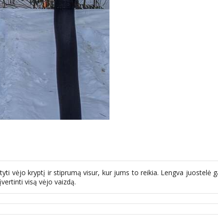
yti vėjo kryptį ir stiprumą visur, kur jums to reikia. Lengva juostelė g
vertinti visą vėjo vaizdą.