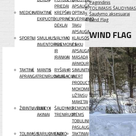
Pagrindinis
PRIEDAI
APSAUGA
TOLIMASIS ŠAUDYMAS
MEDICINA
TAKTINĖ
KREPŠIAI
OPTIKA
Šaudymo aksesuarai
EKIPUOTĖ
KUPRINĖS
KVĖPAVIMO
Wind Flag
DĖKLAI
TAKŲ
WIND FLAG
APSAUGA
SPORTUI
SMULKUS
VALYMO
KLAUSOS
INVENTORIUS
PRIEMONĖS
/ AKIŲ
IR
APSAUGA
ĮRANKIAI
MASADA
ARMOUR
TAKTINĖ
MANTIS
RYŠIAI IR
SIMUNITION
APRANGA
TRENIRUOKLIAI
NAVIGACIJA
INERT
PRODUCTS
MOKOMIEJI
UŽTAISŲ
MAKETAI
ŽIBINTUVĖLIAI
WILEYX
ŠAUDYMO
REMONTO
AKINIAI
TRENIRUOTĖMS
IR
TOBULINIMO
PASLAUGOS
TOLIMASIS
KARIUOMENEI
LAUKO
TAKTINIAI