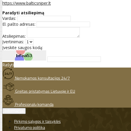
https://www.balticsniper.lt
Parašyti atsiliepimą
Vardas:
El. pašto adresas:
Atsiliepimas:
Įvertinimas:
Įveskite saugos kodą:
Rašyti
Nemokamos konsultacijos 24/7
Greitas pristatymas Lietuvoje ir EU
Profesionalų komanda
Informacija
Pirkimo sąlygos ir taisyklės
Privatumo politika