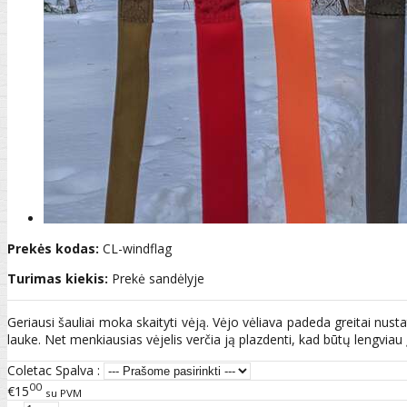
Prekės kodas:
CL-windflag
Turimas kiekis:
Prekė sandėlyje
Geriausi šauliai moka skaityti vėją. Vėjo vėliava padeda greitai nustat
lauke. Net menkiausias vėjelis verčia ją plazdenti, kad būtų lengviau į
Coletac Spalva :
00
€15
su PVM