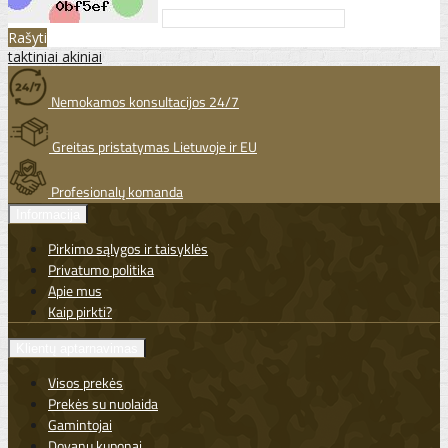
Rašyti
taktiniai akiniai
Nemokamos konsultacijos 24/7
Greitas pristatymas Lietuvoje ir EU
Profesionalų komanda
Informacija
Pirkimo sąlygos ir taisyklės
Privatumo politika
Apie mus
Kaip pirkti?
Klientų aptarnavimas
Visos prekės
Prekės su nuolaida
Gamintojai
Dovanų kuponai