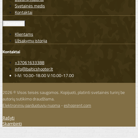
Svetainės medis
Kontaktai
Klientams
Klientams
Užsakymų istorija
Kontaktai
+37061633388
info@balticshooter.lt
I-IV: 10.00-18.00 V:10.00-17.00
2026 © Visos teisės saugomos. Kopijuoti, platinti svetainės turinį be
autorių sutikimo draudžiama.
Elektroninių parduotuvių nuoma
-
eshoprent.com
Rašyti
Skambinti