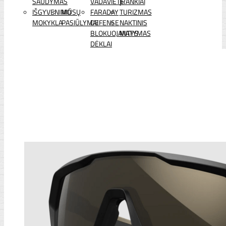
ŠAUDYMAS
VADAVIETĖ
ĮRANKIAI
IŠGYVENIMO
MŪSŲ
FARADAY
TURIZMAS
MOKYKLA
PASIŪLYMAI
DEFENSE
NAKTINIS
BLOKUOJANTYS
MATYMAS
DĖKLAI