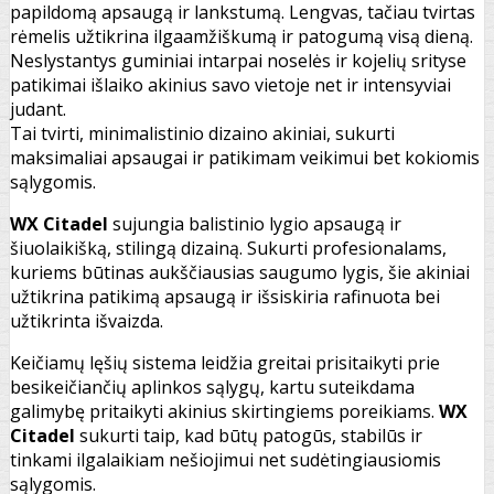
papildomą apsaugą ir lankstumą. Lengvas, tačiau tvirtas
rėmelis užtikrina ilgaamžiškumą ir patogumą visą dieną.
Neslystantys guminiai intarpai noselės ir kojelių srityse
patikimai išlaiko akinius savo vietoje net ir intensyviai
judant.
Tai tvirti, minimalistinio dizaino akiniai, sukurti
maksimaliai apsaugai ir patikimam veikimui bet kokiomis
sąlygomis.
WX Citadel
sujungia balistinio lygio apsaugą ir
šiuolaikišką, stilingą dizainą. Sukurti profesionalams,
kuriems būtinas aukščiausias saugumo lygis, šie akiniai
užtikrina patikimą apsaugą ir išsiskiria rafinuota bei
užtikrinta išvaizda.
Keičiamų lęšių sistema leidžia greitai prisitaikyti prie
besikeičiančių aplinkos sąlygų, kartu suteikdama
galimybę pritaikyti akinius skirtingiems poreikiams.
WX
Citadel
sukurti taip, kad būtų patogūs, stabilūs ir
tinkami ilgalaikiam nešiojimui net sudėtingiausiomis
sąlygomis.