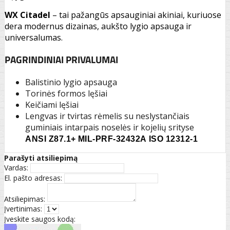
WX Citadel
– tai pažangūs apsauginiai akiniai, kuriuose
dera modernus dizainas, aukšto lygio apsauga ir
universalumas.
PAGRINDINIAI PRIVALUMAI
Balistinio lygio apsauga
Torinės formos lęšiai
Keičiami lęšiai
Lengvas ir tvirtas rėmelis su neslystančiais
guminiais intarpais noselės ir kojelių srityse
ANSI Z87.1+
MIL-PRF-32432A
ISO 12312-1
Parašyti atsiliepimą
Vardas:
El. pašto adresas:
Atsiliepimas:
Įvertinimas:
Įveskite saugos kodą: