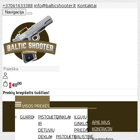
+37061633388
info@balticshooter.lt
Kontaktai
Navigacija
00
€0
0
Prekių krepšelis tuščias!
VISOS PREKĖS
GUARD
PISTOLETŲ
GINKLAI
ILGŲJŲ
APIE MUS
IR
GINKLŲ
KONTAKTAI
DĖTUVIŲ
PRIEDAI
DĖKLAI
PISTOLETŲ
BALISTINĖ
Pagrindinis