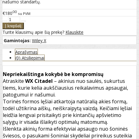
našumo standartų.
00
€180
su PVM
Turite klausimų apie šią prekę?
Klauskite
Gamintojas:
Wiley X
Aprašymas
(0) Atsiliepimai
Nepriekaištinga kokybė be kompromisų
Atraskite
WX Citadel
– akinius nuo saulės, sukurtus
tiems, kurie kelia aukščiausius reikalavimus apsaugai,
patogumui ir našumui.
Torinės formos lęšiai atkartoja natūralią akies formą,
todėl užtikrina aiškų, neiškraipytą vaizdą. Keičiami lęšiai
leidžia lengvai prisitaikyti prie kintančių apšvietimo
sąlygų ir visada išlaikyti optimalų matomumą.
Išlenkta akinių forma efektyviai apsaugo nuo šoninės
šviesos, o pasukami šoniniai skydeliai prireikus suteikia