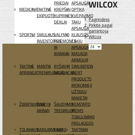
WILCOX
PRIEDAI
APSAUGA
MEDICINA
TAKTINĖ
KREPŠIAI
OPTIKA
EKIPUOTĖ
KUPRINĖS
KVĖPAVIMO
Pagrindinis
DĖKLAI
TAKŲ
Pirkite pagal
APSAUGA
gamintoją
SPORTUI
SMULKUS
VALYMO
KLAUSOS
Wilcox
INVENTORIUS
PRIEMONĖS
/ AKIŲ
IR
APSAUGA
ĮRANKIAI
MASADA
ARMOUR
TAKTINĖ
MANTIS
RYŠIAI IR
SIMUNITION
APRANGA
TRENIRUOKLIAI
NAVIGACIJA
INERT
PRODUCTS
MOKOMIEJI
UŽTAISŲ
MAKETAI
ŽIBINTUVĖLIAI
WILEYX
ŠAUDYMO
REMONTO
AKINIAI
TRENIRUOTĖMS
IR
TOBULINIMO
PASLAUGOS
TOLIMASIS
KARIUOMENEI
LAUKO
TAKTINIAI