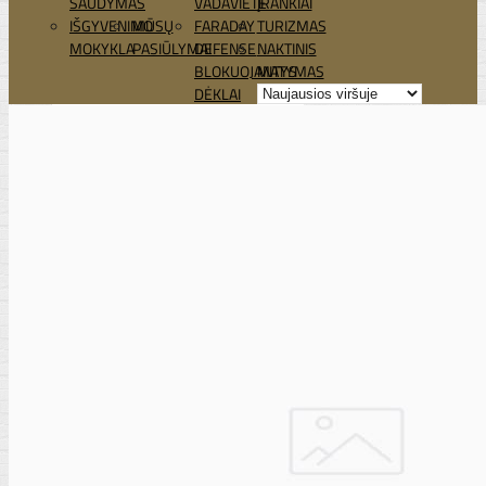
ŠAUDYMAS
VADAVIETĖ
ĮRANKIAI
IŠGYVENIMO
MŪSŲ
FARADAY
TURIZMAS
MOKYKLA
PASIŪLYMAI
DEFENSE
NAKTINIS
BLOKUOJANTYS
MATYMAS
DĖKLAI