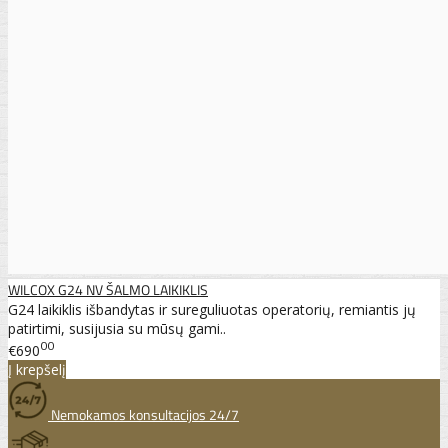
WILCOX G24 NV ŠALMO LAIKIKLIS
G24 laikiklis išbandytas ir sureguliuotas operatorių, remiantis jų
patirtimi, susijusia su mūsų gami..
00
€690
Į krepšelį
Nemokamos konsultacijos 24/7