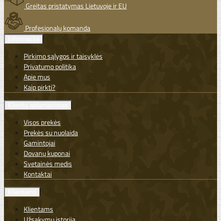
Greitas pristatymas Lietuvoje ir EU
Profesionalų komanda
Informacija
Pirkimo sąlygos ir taisyklės
Privatumo politika
Apie mus
Kaip pirkti?
Klientų aptarnavimas
Visos prekės
Prekės su nuolaida
Gamintojai
Dovanų kuponai
Svetainės medis
Kontaktai
Klientams
Klientams
Užsakymų istorija