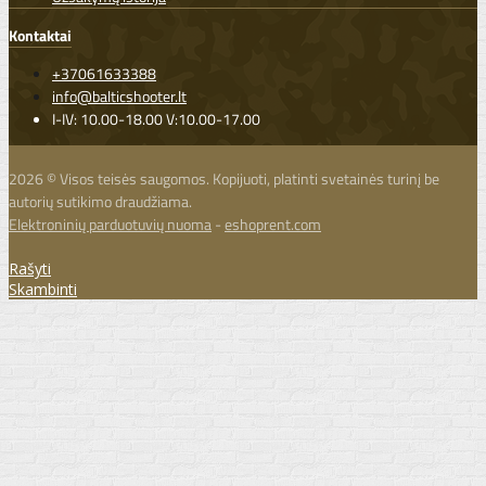
Kontaktai
+37061633388
info@balticshooter.lt
I-IV: 10.00-18.00 V:10.00-17.00
2026 © Visos teisės saugomos. Kopijuoti, platinti svetainės turinį be
autorių sutikimo draudžiama.
Elektroninių parduotuvių nuoma
-
eshoprent.com
Rašyti
Skambinti