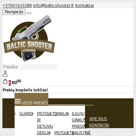
+37061633388
info@balticshooter.lt
Kontaktai
Navigacija
00
€0
0
Prekių krepšelis tuščias!
VISOS PREKĖS
GUARD
PISTOLETŲ
GINKLAI
ILGŲJŲ
APIE MUS
IR
GINKLŲ
KONTAKTAI
DĖTUVIŲ
PRIEDAI
DĖKLAI
PISTOLETŲ
BALISTINĖ