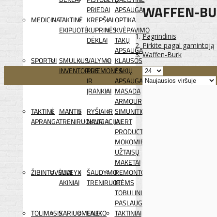
WAFFEN-BU
PRIEDAI
APSAUGA
MEDICINA
TAKTINĖ
KREPŠIAI
OPTIKA
EKIPUOTĖ
KUPRINĖS
KVĖPAVIMO
Pagrindinis
DĖKLAI
TAKŲ
Pirkite pagal gamintoją
APSAUGA
Waffen-Burk
SPORTUI
SMULKUS
VALYMO
KLAUSOS
INVENTORIUS
PRIEMONĖS
/ AKIŲ
IR
APSAUGA
ĮRANKIAI
MASADA
ARMOUR
TAKTINĖ
MANTIS
RYŠIAI IR
SIMUNITION
APRANGA
TRENIRUOKLIAI
NAVIGACIJA
INERT
PRODUCTS
MOKOMIEJI
UŽTAISŲ
MAKETAI
ŽIBINTUVĖLIAI
WILEYX
ŠAUDYMO
REMONTO
AKINIAI
TRENIRUOTĖMS
IR
TOBULINIMO
PASLAUGOS
TOLIMASIS
KARIUOMENEI
LAUKO
TAKTINIAI