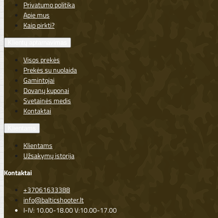
Privatumo politika
Apie mus
Kaip pirkti?
Klientų aptarnavimas
Visos prekės
Prekės su nuolaida
Gamintojai
Dovanų kuponai
Svetainės medis
Kontaktai
Klientams
Klientams
Užsakymų istorija
Kontaktai
+37061633388
info@balticshooter.lt
I-IV: 10.00-18.00 V:10.00-17.00