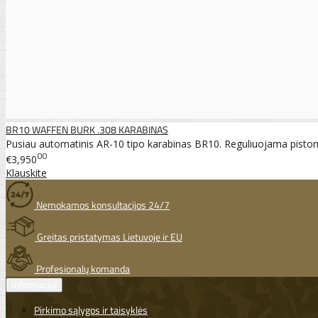
BR10 WAFFEN BURK .308 KARABINAS
Pusiau automatinis AR-10 tipo karabinas BR10. Reguliuojama piston 
00
€3,950
Klauskite
Nemokamos konsultacijos 24/7
Greitas pristatymas Lietuvoje ir EU
Profesionalų komanda
Informacija
Pirkimo sąlygos ir taisyklės