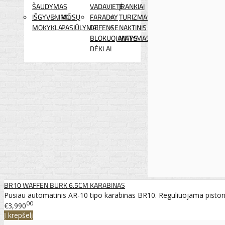
ŠAUDYMAS
VADAVIETĖ
ĮRANKIAI
IŠGYVENIMO
MŪSŲ
FARADAY
TURIZMAS
MOKYKLA
PASIŪLYMAI
DEFENSE
NAKTINIS
BLOKUOJANTYS
MATYMAS
DĖKLAI
BR10 WAFFEN BURK 6.5CM KARABINAS
Pusiau automatinis AR-10 tipo karabinas BR10. Reguliuojama piston 
00
€3,990
Į krepšelį