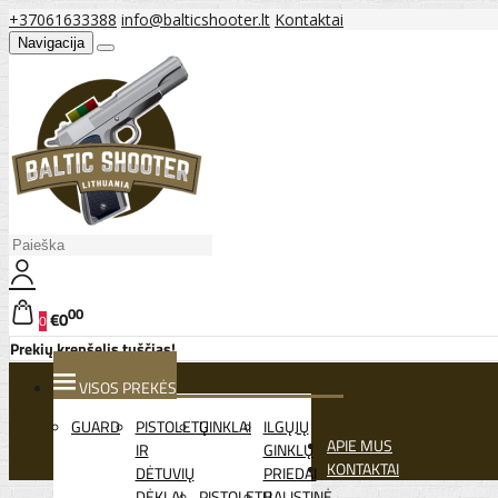
+37061633388
info@balticshooter.lt
Kontaktai
Navigacija
00
€0
0
Prekių krepšelis tuščias!
VISOS PREKĖS
GUARD
PISTOLETŲ
GINKLAI
ILGŲJŲ
APIE MUS
IR
GINKLŲ
KONTAKTAI
DĖTUVIŲ
PRIEDAI
DĖKLAI
PISTOLETŲ
BALISTINĖ