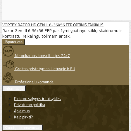
VORTEX RAZOR HD GEN III 6-36X56 FFP OPTINIS TAIKIKLIS
Razor Gen III 6-36x56 FFP pasižymi ypatingu stiklų skaidrumu ir
kontrastu, reikalingu tolimam ar tak..
Nemokamos konsultacijos 24/7
Greitas pristatymas Lietuvoje ir EU
Profesionalų komanda
Informacija
Pirkimo sąlygos ir taisyklės
Privatumo politika
Apie mus
Kaip pirkti?
Klientų aptarnavimas