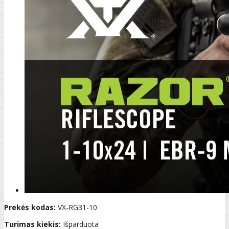
Prekės kodas:
VX-RG31-10
Turimas kiekis:
Išparduota