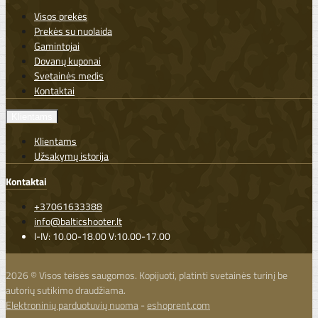
Visos prekės
Prekės su nuolaida
Gamintojai
Dovanų kuponai
Svetainės medis
Kontaktai
Klientams
Klientams
Užsakymų istorija
Kontaktai
+37061633388
info@balticshooter.lt
I-IV: 10.00-18.00 V:10.00-17.00
2026 © Visos teisės saugomos. Kopijuoti, platinti svetainės turinį be
autorių sutikimo draudžiama.
Elektroninių parduotuvių nuoma
-
eshoprent.com