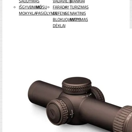
ŠAUDYMAS
VADAVIETĖ
ĮRANKIAI
IŠGYVENIMO
MŪSŲ
FARADAY
TURIZMAS
MOKYKLA
PASIŪLYMAI
DEFENSE
NAKTINIS
BLOKUOJANTYS
MATYMAS
DĖKLAI