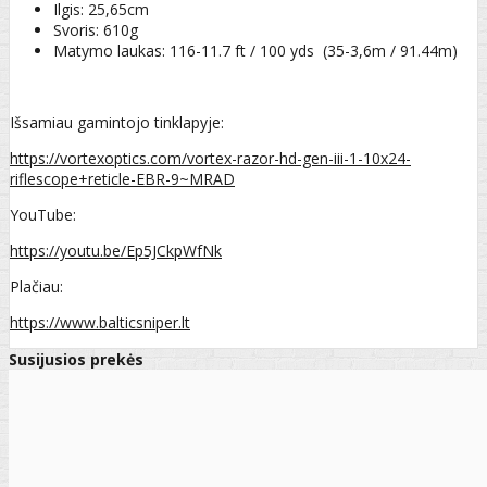
Ilgis: 25,65cm
Svoris: 610g
Matymo laukas: 116-11.7 ft / 100 yds (35-3,6m / 91.44m)
Išsamiau gamintojo tinklapyje:
https://vortexoptics.com/vortex-razor-hd-gen-iii-1-10x24-
riflescope+reticle-EBR-9~MRAD
YouTube:
https://youtu.be/Ep5JCkpWfNk
Plačiau:
https://www.balticsniper.lt
Susijusios prekės