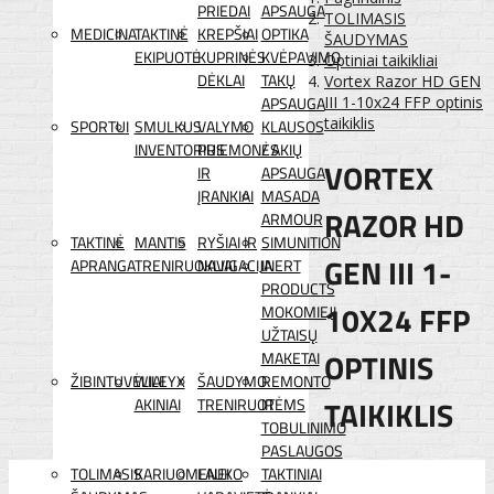
PRIEDAI
APSAUGA
TOLIMASIS
MEDICINA
TAKTINĖ
KREPŠIAI
OPTIKA
ŠAUDYMAS
EKIPUOTĖ
KUPRINĖS
KVĖPAVIMO
Optiniai taikikliai
DĖKLAI
TAKŲ
Vortex Razor HD GEN
APSAUGA
III 1-10x24 FFP optinis
taikiklis
SPORTUI
SMULKUS
VALYMO
KLAUSOS
INVENTORIUS
PRIEMONĖS
/ AKIŲ
VORTEX
IR
APSAUGA
ĮRANKIAI
MASADA
RAZOR HD
ARMOUR
TAKTINĖ
MANTIS
RYŠIAI IR
SIMUNITION
GEN III 1-
APRANGA
TRENIRUOKLIAI
NAVIGACIJA
INERT
PRODUCTS
10X24 FFP
MOKOMIEJI
UŽTAISŲ
OPTINIS
MAKETAI
ŽIBINTUVĖLIAI
WILEYX
ŠAUDYMO
REMONTO
TAIKIKLIS
AKINIAI
TRENIRUOTĖMS
IR
TOBULINIMO
PASLAUGOS
TOLIMASIS
KARIUOMENEI
LAUKO
TAKTINIAI