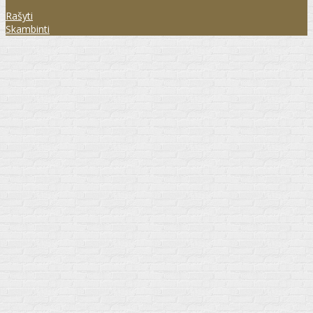
Rašyti
Skambinti