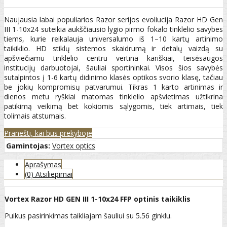
Naujausia labai populiarios Razor serijos evoliucija Razor HD Gen
III 1-10x24 suteikia aukščiausio lygio pirmo fokalo tinklelio savybes
tiems, kurie reikalauja universalumo iš 1–10 kartų artinimo
taikiklio. HD stiklų sistemos skaidrumą ir detalų vaizdą su
apšviečiamu tinklelio centru vertina kariškiai, teisėsaugos
institucijų darbuotojai, šauliai sportininkai. Visos šios savybės
sutalpintos į 1-6 kartų didinimo klasės optikos svorio klasę, tačiau
be jokių kompromisų patvarumui. Tikras 1 karto artinimas ir
dienos metu ryškiai matomas tinklelio apšvietimas užtikrina
patikimą veikimą bet kokiomis sąlygomis, tiek artimais, tiek
tolimais atstumais.
Pranešti, kai bus prekyboje
Gamintojas:
Vortex optics
Aprašymas
(0) Atsiliepimai
Vortex Razor HD GEN III 1-10x24 FFP optinis taikiklis
Puikus pasirinkimas taikliajam šauliui su 5.56 ginklu.