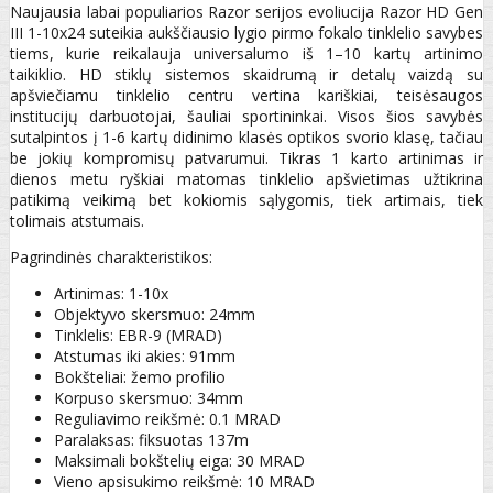
Naujausia labai populiarios Razor serijos evoliucija Razor HD Gen
III 1-10x24 suteikia aukščiausio lygio pirmo fokalo tinklelio savybes
tiems, kurie reikalauja universalumo iš 1–10 kartų artinimo
taikiklio. HD stiklų sistemos skaidrumą ir detalų vaizdą su
apšviečiamu tinklelio centru vertina kariškiai, teisėsaugos
institucijų darbuotojai, šauliai sportininkai. Visos šios savybės
sutalpintos į 1-6 kartų didinimo klasės optikos svorio klasę, tačiau
be jokių kompromisų patvarumui. Tikras 1 karto artinimas ir
dienos metu ryškiai matomas tinklelio apšvietimas užtikrina
patikimą veikimą bet kokiomis sąlygomis, tiek artimais, tiek
tolimais atstumais.
Pagrindinės charakteristikos:
Artinimas: 1-10x
Objektyvo skersmuo: 24mm
Tinklelis: EBR-9 (MRAD)
Atstumas iki akies: 91mm
Bokšteliai: žemo profilio
Korpuso skersmuo: 34mm
Reguliavimo reikšmė: 0.1 MRAD
Paralaksas: fiksuotas 137m
Maksimali bokštelių eiga: 30 MRAD
Vieno apsisukimo reikšmė: 10 MRAD