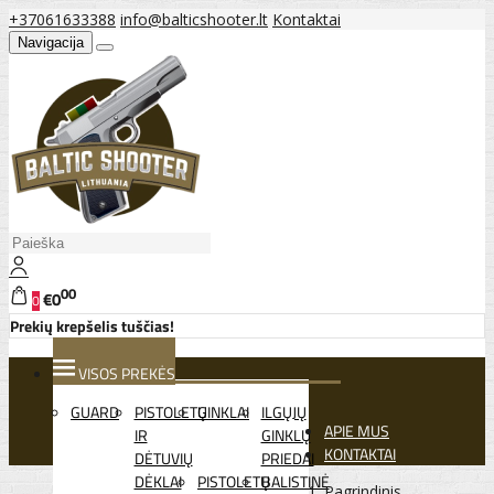
+37061633388
info@balticshooter.lt
Kontaktai
Navigacija
00
€0
0
Prekių krepšelis tuščias!
VISOS PREKĖS
GUARD
PISTOLETŲ
GINKLAI
ILGŲJŲ
APIE MUS
IR
GINKLŲ
KONTAKTAI
DĖTUVIŲ
PRIEDAI
DĖKLAI
PISTOLETŲ
BALISTINĖ
Pagrindinis