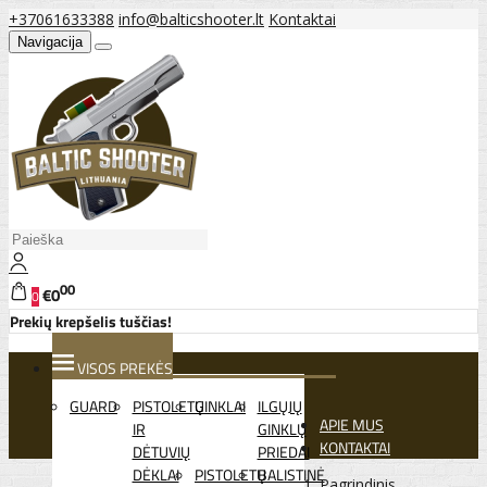
+37061633388
info@balticshooter.lt
Kontaktai
Navigacija
00
€0
0
Prekių krepšelis tuščias!
VISOS PREKĖS
GUARD
PISTOLETŲ
GINKLAI
ILGŲJŲ
APIE MUS
IR
GINKLŲ
KONTAKTAI
DĖTUVIŲ
PRIEDAI
DĖKLAI
PISTOLETŲ
BALISTINĖ
Pagrindinis