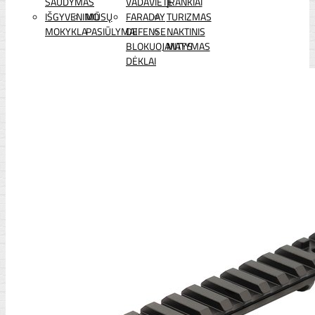
ŠAUDYMAS
VADAVIETĖ
ĮRANKIAI
IŠGYVENIMO
MŪSŲ
FARADAY
TURIZMAS
MOKYKLA
PASIŪLYMAI
DEFENSE
NAKTINIS
BLOKUOJANTYS
MATYMAS
DĖKLAI