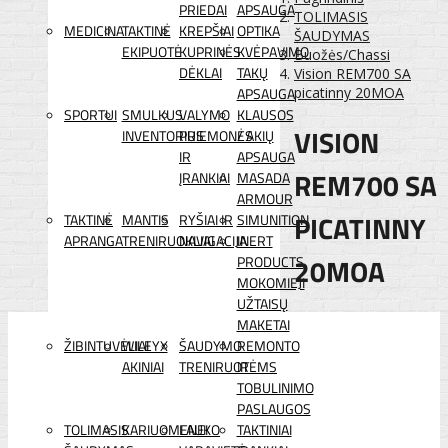
PRIEDAI
APSAUGA
TOLIMASIS
MEDICINA
TAKTINĖ
KREPŠIAI
OPTIKA
ŠAUDYMAS
EKIPUOTĖ
KUPRINĖS
KVĖPAVIMO
Buožės/Chassi
DĖKLAI
TAKŲ
Vision REM700 SA
APSAUGA
picatinny 20MOA
SPORTUI
SMULKUS
VALYMO
KLAUSOS
VISION
INVENTORIUS
PRIEMONĖS
/ AKIŲ
IR
APSAUGA
REM700 SA
ĮRANKIAI
MASADA
ARMOUR
PICATINNY
TAKTINĖ
MANTIS
RYŠIAI IR
SIMUNITION
APRANGA
TRENIRUOKLIAI
NAVIGACIJA
INERT
20MOA
PRODUCTS
MOKOMIEJI
UŽTAISŲ
MAKETAI
ŽIBINTUVĖLIAI
WILEYX
ŠAUDYMO
REMONTO
AKINIAI
TRENIRUOTĖMS
IR
TOBULINIMO
PASLAUGOS
TOLIMASIS
KARIUOMENEI
LAUKO
TAKTINIAI