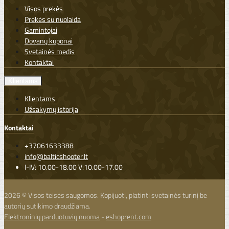
Visos prekės
Prekės su nuolaida
Gamintojai
Dovanų kuponai
Svetainės medis
Kontaktai
Klientams
Klientams
Užsakymų istorija
Kontaktai
+37061633388
info@balticshooter.lt
I-IV: 10.00-18.00 V:10.00-17.00
2026 © Visos teisės saugomos. Kopijuoti, platinti svetainės turinį be
autorių sutikimo draudžiama.
Elektroninių parduotuvių nuoma
-
eshoprent.com