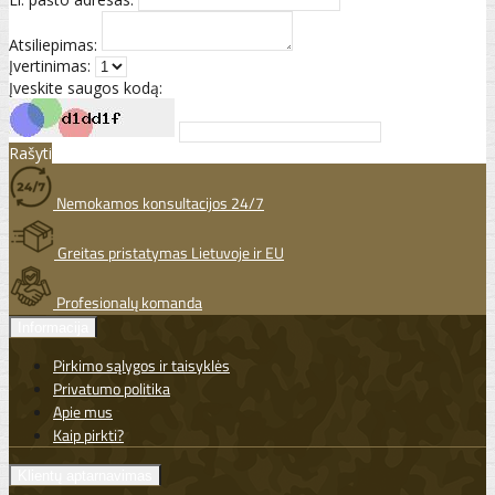
Atsiliepimas:
Įvertinimas:
Įveskite saugos kodą:
Rašyti
Nemokamos konsultacijos 24/7
Greitas pristatymas Lietuvoje ir EU
Profesionalų komanda
Informacija
Pirkimo sąlygos ir taisyklės
Privatumo politika
Apie mus
Kaip pirkti?
Klientų aptarnavimas