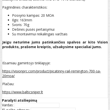
Pagrindinės charakteristikos:
Posvyrio kampas: 20 MOA
Ilgis: 163mm
Svoris: 70g
Dešinės pusės pertaisymui
Su montavimui reikalingais varžtais
Jeigu neturime jums patinkančios spalvos ar kito Vision
produkto, prašome kreiptis, užsakysime specialiai jums.
Išsamiau gamintojo tinklapyje:
https://visionprc.com/product/picatinny-rail-remington-700-sa-
20moa/
Plačiau:
https://www.balticsniper.lt
Parašyti atsiliepimą
Vardas:
El. pašto adresas: