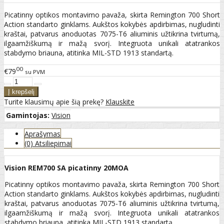
Picatinny optikos montavimo pavaža, skirta Remington 700 Short
Action standarto ginklams. Aukštos kokybės apdirbimas, nugludinti
kraštai, patvarus anoduotas 7075-T6 aliuminis užtikrina tvirtumą,
ilgaamžiškumą ir mažą svorį. Integruota unikali atatrankos
stabdymo briauna, atitinka MIL-STD 1913 standartą.
00
€79
su PVM
Turite klausimų apie šią prekę?
Klauskite
Gamintojas:
Vision
Aprašymas
(0) Atsiliepimai
Vision REM700 SA picatinny 20MOA
Picatinny optikos montavimo pavaža, skirta Remington 700 Short
Action standarto ginklams. Aukštos kokybės apdirbimas, nugludinti
kraštai, patvarus anoduotas 7075-T6 aliuminis užtikrina tvirtumą,
ilgaamžiškumą ir mažą svorį. Integruota unikali atatrankos
stabdymo briauna, atitinka MIL-STD 1913 standartą.