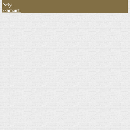
Rašyti
Skambinti