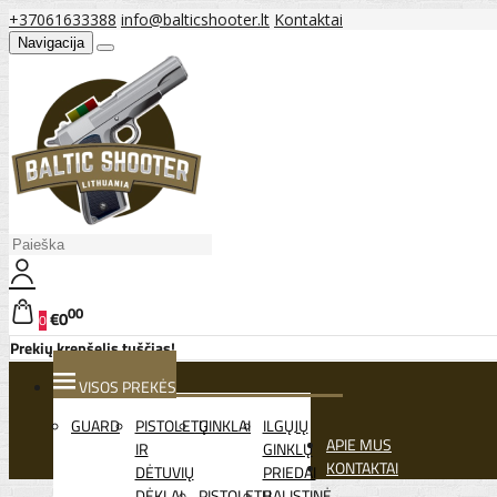
+37061633388
info@balticshooter.lt
Kontaktai
Navigacija
00
€0
0
Prekių krepšelis tuščias!
VISOS PREKĖS
GUARD
PISTOLETŲ
GINKLAI
ILGŲJŲ
APIE MUS
IR
GINKLŲ
KONTAKTAI
DĖTUVIŲ
PRIEDAI
DĖKLAI
PISTOLETŲ
BALISTINĖ