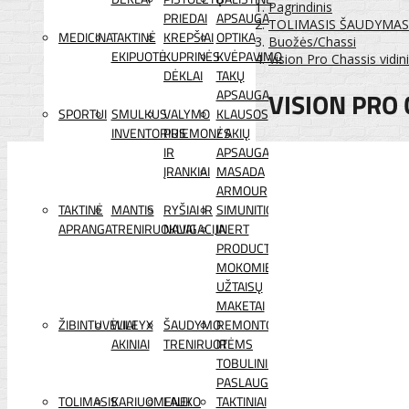
Pagrindinis
PRIEDAI
APSAUGA
TOLIMASIS ŠAUDYMAS
MEDICINA
TAKTINĖ
KREPŠIAI
OPTIKA
Buožės/Chassi
EKIPUOTĖ
KUPRINĖS
KVĖPAVIMO
Vision Pro Chassis vidin
DĖKLAI
TAKŲ
VISION PRO 
APSAUGA
SPORTUI
SMULKUS
VALYMO
KLAUSOS
INVENTORIUS
PRIEMONĖS
/ AKIŲ
IR
APSAUGA
ĮRANKIAI
MASADA
ARMOUR
TAKTINĖ
MANTIS
RYŠIAI IR
SIMUNITION
APRANGA
TRENIRUOKLIAI
NAVIGACIJA
INERT
PRODUCTS
MOKOMIEJI
UŽTAISŲ
MAKETAI
ŽIBINTUVĖLIAI
WILEYX
ŠAUDYMO
REMONTO
AKINIAI
TRENIRUOTĖMS
IR
TOBULINIMO
PASLAUGOS
TOLIMASIS
KARIUOMENEI
LAUKO
TAKTINIAI