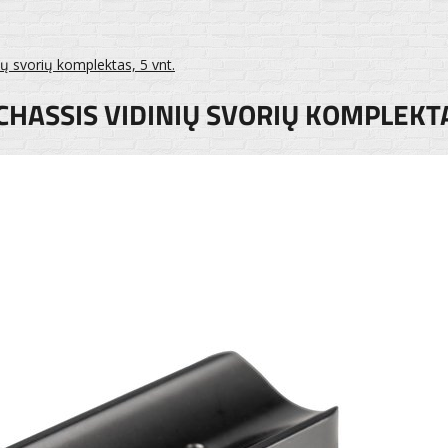
ių svorių komplektas, 5 vnt.
CHASSIS VIDINIŲ SVORIŲ KOMPLEKTA