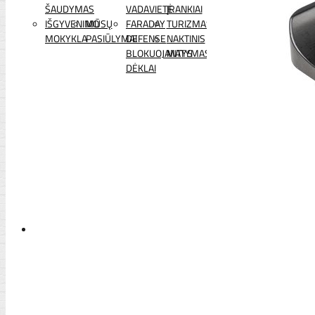
ŠAUDYMAS
VADAVIETĖ
ĮRANKIAI
IŠGYVENIMO
MŪSŲ
FARADAY
TURIZMAS
MOKYKLA
PASIŪLYMAI
DEFENSE
NAKTINIS
BLOKUOJANTYS
MATYMAS
DĖKLAI