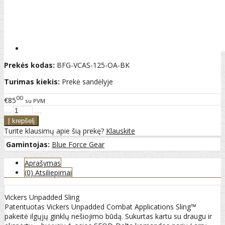
Prekės kodas:
BFG-VCAS-125-OA-BK
Turimas kiekis:
Prekė sandėlyje
00
€85
su PVM
Turite klausimų apie šią prekę?
Klauskite
Gamintojas:
Blue Force Gear
Aprašymas
(0) Atsiliepimai
Vickers Unpadded Sling
Patentuotas Vickers Unpadded Combat Applications Sling™
pakeitė ilgųjų ginklų nešiojimo būdą. Sukurtas kartu su draugu ir