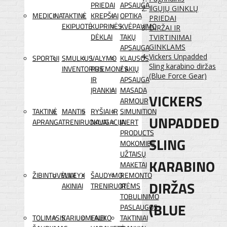
PRIEDAI
APSAUGA
IlGŲJŲ GINKLŲ
MEDICINA
TAKTINĖ
KREPŠIAI
OPTIKA
PRIEDAI
EKIPUOTĖ
KUPRINĖS
KVĖPAVIMO
DIRŽAI IR
DĖKLAI
TAKŲ
TVIRTINIMAI
APSAUGA
GINKLAMS
Vickers Unpadded
SPORTUI
SMULKUS
VALYMO
KLAUSOS
Sling karabino diržas
INVENTORIUS
PRIEMONĖS
/ AKIŲ
(Blue Force Gear)
IR
APSAUGA
ĮRANKIAI
MASADA
VICKERS
ARMOUR
TAKTINĖ
MANTIS
RYŠIAI IR
SIMUNITION
UNPADDED
APRANGA
TRENIRUOKLIAI
NAVIGACIJA
INERT
PRODUCTS
SLING
MOKOMIEJI
UŽTAISŲ
KARABINO
MAKETAI
ŽIBINTUVĖLIAI
WILEYX
ŠAUDYMO
REMONTO
DIRŽAS
AKINIAI
TRENIRUOTĖMS
IR
TOBULINIMO
(BLUE
PASLAUGOS
TOLIMASIS
KARIUOMENEI
LAUKO
TAKTINIAI