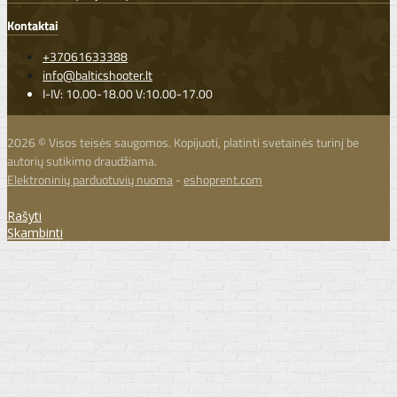
Kontaktai
+37061633388
info@balticshooter.lt
I-IV: 10.00-18.00 V:10.00-17.00
2026 © Visos teisės saugomos. Kopijuoti, platinti svetainės turinį be
autorių sutikimo draudžiama.
Elektroninių parduotuvių nuoma
-
eshoprent.com
Rašyti
Skambinti