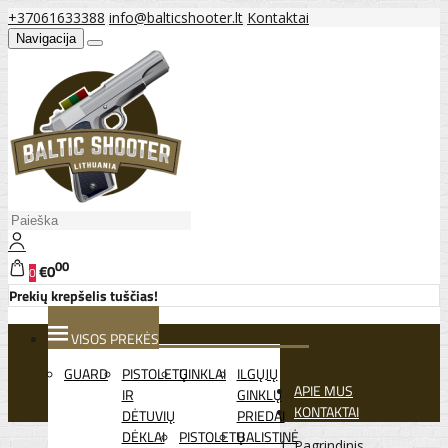
+37061633388
info@balticshooter.lt
Kontaktai
Navigacija
00
€0
0
Prekių krepšelis tuščias!
VISOS PREKĖS
GUARD
PISTOLETŲ
GINKLAI
ILGŲJŲ
APIE MUS
IR
GINKLŲ
KONTAKTAI
DĖTUVIŲ
PRIEDAI
DĖKLAI
PISTOLETŲ
BALISTINĖ
Pagrindinis