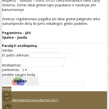
ekspertu - buvusiu 1-osios SFOD-Delta komandos nariu Larry
Vickersu. Diržas labai greitai tapo populiarus ir naudojas JAV
kariuomenėje.
Greitojo reguliatoriaus pagalba Jūs labai greitai pailginsite arba
sutrumpinsite diržą iki Jums reikalingos ginklo padėties.
Pagaminta - JAV
Spalva - Juoda
Parašyti atsiliepimą
Vardas:
El. pašto adresas:
Atsiliepimas:
Įvertinimas:
Įveskite saugos kodą:
Rašyti
Nemokamos konsultacijos 24/7