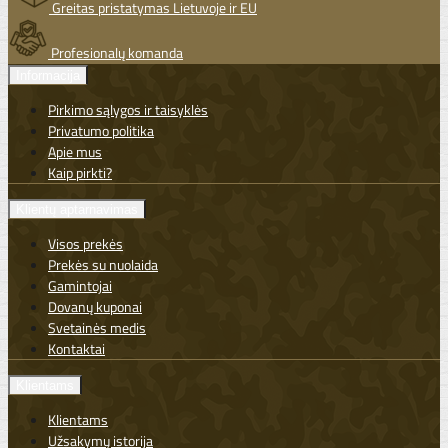
Greitas pristatymas Lietuvoje ir EU
Profesionalų komanda
Informacija
Pirkimo sąlygos ir taisyklės
Privatumo politika
Apie mus
Kaip pirkti?
Klientų aptarnavimas
Visos prekės
Prekės su nuolaida
Gamintojai
Dovanų kuponai
Svetainės medis
Kontaktai
Klientams
Klientams
Užsakymų istorija