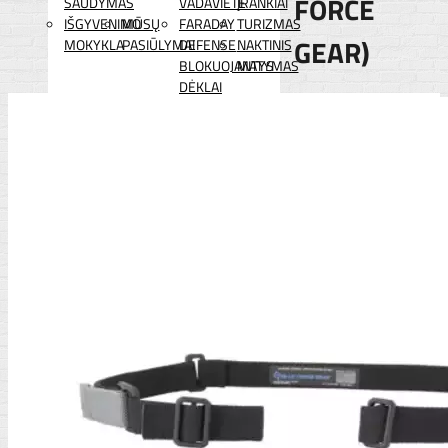
FORCE
ŠAUDYMAS
VADAVIETĖ
ĮRANKIAI
IŠGYVENIMO
MŪSŲ
FARADAY
TURIZMAS
GEAR)
MOKYKLA
PASIŪLYMAI
DEFENSE
NAKTINIS
BLOKUOJANTYS
MATYMAS
DĖKLAI