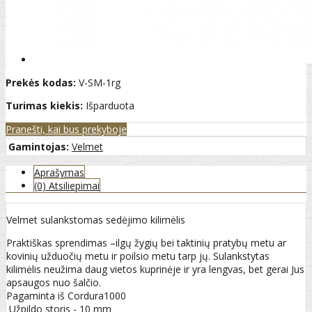
Prekės kodas:
V-SM-1rg
Turimas kiekis:
Išparduota
Pranešti, kai bus prekyboje
Gamintojas:
Velmet
Aprašymas
(0) Atsiliepimai
Velmet sulankstomas sedėjimo kilimėlis
Praktiškas sprendimas –ilgų žygių bei taktinių pratybų metu ar
kovinių užduočių metu ir poilsio metu tarp jų. Sulankstytas
kilimėlis neužima daug vietos kuprinėje ir yra lengvas, bet gerai Jus
apsaugos nuo šalčio.
Pagaminta iš Cordura1000
Užpildo storis - 10 mm