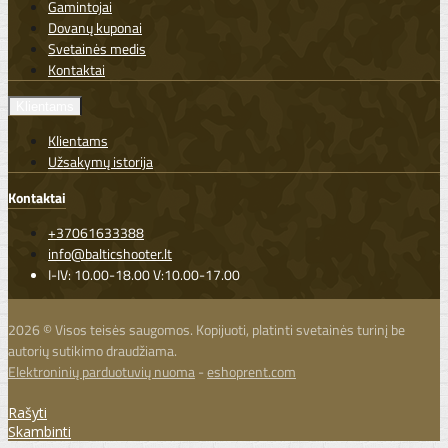
Gamintojai
Dovanų kuponai
Svetainės medis
Kontaktai
Klientams
Klientams
Užsakymų istorija
Kontaktai
+37061633388
info@balticshooter.lt
I-IV: 10.00-18.00 V:10.00-17.00
2026 © Visos teisės saugomos. Kopijuoti, platinti svetainės turinį be
autorių sutikimo draudžiama.
Elektroninių parduotuvių nuoma
-
eshoprent.com
Rašyti
Skambinti