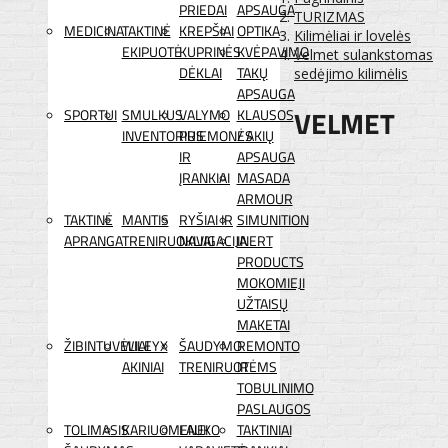
PRIEDAI
APSAUGA
TURIZMAS
MEDICINA
TAKTINĖ
KREPŠIAI
OPTIKA
Kilimėliai ir lovelės
EKIPUOTĖ
KUPRINĖS
KVĖPAVIMO
Velmet sulankstomas
DĖKLAI
TAKŲ
sedėjimo kilimėlis
APSAUGA
VELMET
SPORTUI
SMULKUS
VALYMO
KLAUSOS
INVENTORIUS
PRIEMONĖS
/ AKIŲ
IR
APSAUGA
ĮRANKIAI
MASADA
ARMOUR
TAKTINĖ
MANTIS
RYŠIAI IR
SIMUNITION
APRANGA
TRENIRUOKLIAI
NAVIGACIJA
INERT
PRODUCTS
MOKOMIEJI
UŽTAISŲ
MAKETAI
ŽIBINTUVĖLIAI
WILEYX
ŠAUDYMO
REMONTO
AKINIAI
TRENIRUOTĖMS
IR
TOBULINIMO
PASLAUGOS
TOLIMASIS
KARIUOMENEI
LAUKO
TAKTINIAI