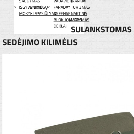
ŠAUDYMAS
VADAVIETĖ
ĮRANKIAI
IŠGYVENIMO
MŪSŲ
FARADAY
TURIZMAS
MOKYKLA
PASIŪLYMAI
DEFENSE
NAKTINIS
BLOKUOJANTYS
MATYMAS
DĖKLAI
SULANKSTOMAS
SEDĖJIMO KILIMĖLIS