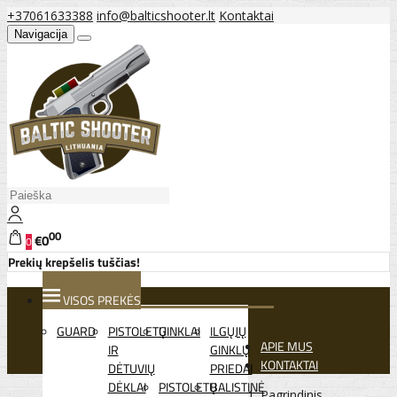
+37061633388
info@balticshooter.lt
Kontaktai
Navigacija
00
€0
0
Prekių krepšelis tuščias!
VISOS PREKĖS
GUARD
PISTOLETŲ
GINKLAI
ILGŲJŲ
APIE MUS
IR
GINKLŲ
KONTAKTAI
DĖTUVIŲ
PRIEDAI
DĖKLAI
PISTOLETŲ
BALISTINĖ
Pagrindinis