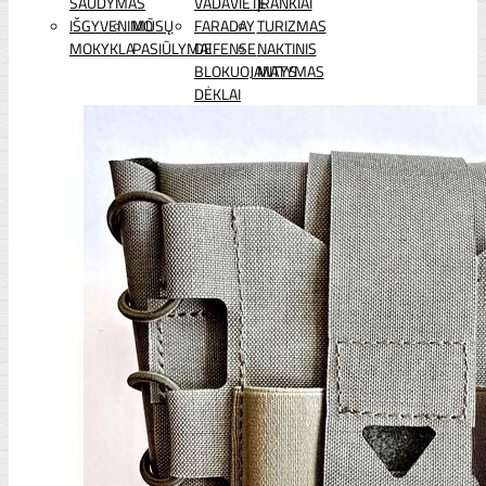
ŠAUDYMAS
VADAVIETĖ
ĮRANKIAI
IŠGYVENIMO
MŪSŲ
FARADAY
TURIZMAS
MOKYKLA
PASIŪLYMAI
DEFENSE
NAKTINIS
BLOKUOJANTYS
MATYMAS
DĖKLAI