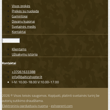
Visos prekės
Prekės su nuolaida
Gamintojai
Dovanų kuponai
Svetainės medis
Kontaktai
Klientams
Klientams
Užsakymų istorija
Kontaktai
+37061633388
info@balticshooter.lt
I-IV: 10.00-18.00 V:10.00-17.00
2026 © Visos teisės saugomos. Kopijuoti, platinti svetainės turinį be
autorių sutikimo draudžiama.
Elektroninių parduotuvių nuoma
-
eshoprent.com