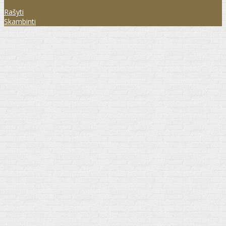
Rašyti
Skambinti