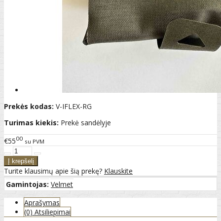
Prekės kodas:
V-IFLEX-RG
Turimas kiekis:
Prekė sandėlyje
00
€55
su PVM
Turite klausimų apie šią prekę?
Klauskite
Gamintojas:
Velmet
Aprašymas
(0) Atsiliepimai