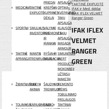
PRIEDAI
APSAUGA
TAKTINĖ EKIPUOTĖ
MEDICINA
TAKTINĖ
KREPŠIAI
OPTIKA
IFAK ir Med. dėklai
EKIPUOTĖ
KUPRINĖS
KVĖPAVIMO
IFAK IFLEX VELMET
DĖKLAI
TAKŲ
Ranger Green
APSAUGA
IFAK IFLEX
SPORTUI
SMULKUS
VALYMO
KLAUSOS
INVENTORIUS
PRIEMONĖS
/ AKIŲ
VELMET
IR
APSAUGA
ĮRANKIAI
MASADA
RANGER
ARMOUR
TAKTINĖ
MANTIS
RYŠIAI IR
SIMUNITION
APRANGA
TRENIRUOKLIAI
NAVIGACIJA
INERT
GREEN
PRODUCTS
MOKOMIEJI
UŽTAISŲ
MAKETAI
ŽIBINTUVĖLIAI
WILEYX
ŠAUDYMO
REMONTO
AKINIAI
TRENIRUOTĖMS
IR
TOBULINIMO
PASLAUGOS
TOLIMASIS
KARIUOMENEI
LAUKO
TAKTINIAI