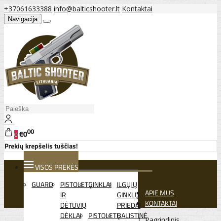
+37061633388
info@balticshooter.lt
Kontaktai
Navigacija
00
€0
0
Prekių krepšelis tuščias!
VISOS PREKĖS
GUARD
PISTOLETŲ
GINKLAI
ILGŲJŲ
APIE MUS
IR
GINKLŲ
KONTAKTAI
DĖTUVIŲ
PRIEDAI
DĖKLAI
PISTOLETŲ
BALISTINĖ
Pagrindinis