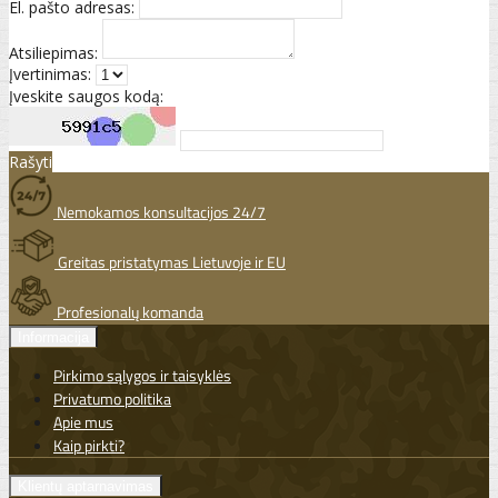
El. pašto adresas:
Atsiliepimas:
Įvertinimas:
Įveskite saugos kodą:
Rašyti
Nemokamos konsultacijos 24/7
Greitas pristatymas Lietuvoje ir EU
Profesionalų komanda
Informacija
Pirkimo sąlygos ir taisyklės
Privatumo politika
Apie mus
Kaip pirkti?
Klientų aptarnavimas