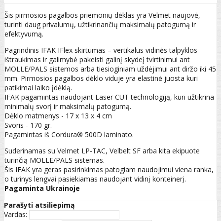
Šis pirmosios pagalbos priemonių dėklas yra Velmet naujovė,
turinti daug privalumų, užtikrinančių maksimalų patogumą ir
efektyvumą.
Pagrindinis IFAK IFlex skirtumas – vertikalus vidinės talpyklos
ištraukimas ir galimybė pakeisti galinį skydeį tvirtinimui ant
MOLLE/PALS sistemos arba tiesioginiam uždėjimui ant diržo iki 45
mm. Pirmosios pagalbos dėklo viduje yra elastinė juosta kuri
patikimai laiko įdėklą.
IFAK pagamintas naudojant Laser CUT technologiją, kuri užtikrina
minimalų svorį ir maksimalų patogumą.
Dėklo matmenys - 17 x 13 x 4 cm
Svoris - 170 gr.
Pagamintas iš Cordura® 500D laminato.
Suderinamas su Velmet LP-TAC, Velbelt SF arba kita ekipuote
turinčią MOLLE/PALS sistemas.
Šis IFAK yra geras pasirinkimas patogiam naudojimui viena ranka,
o turinys lengvai pasiekiamas naudojant vidinį konteinerį.
Pagaminta Ukrainoje
Parašyti atsiliepimą
Vardas: