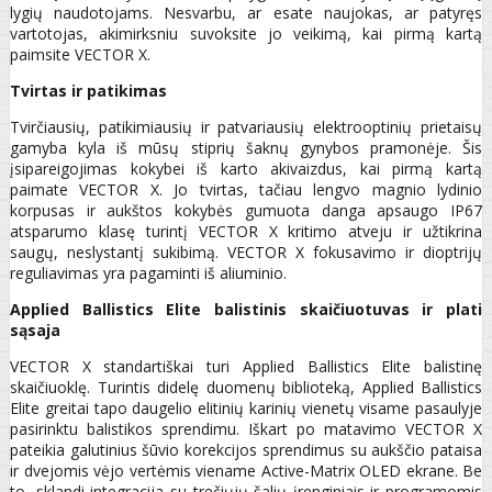
lygių naudotojams. Nesvarbu, ar esate naujokas, ar patyręs
vartotojas, akimirksniu suvoksite jo veikimą, kai pirmą kartą
paimsite VECTOR X.
Tvirtas ir patikimas
Tvirčiausių, patikimiausių ir patvariausių elektrooptinių prietaisų
gamyba kyla iš mūsų stiprių šaknų gynybos pramonėje. Šis
įsipareigojimas kokybei iš karto akivaizdus, kai pirmą kartą
paimate VECTOR X. Jo tvirtas, tačiau lengvo magnio lydinio
korpusas ir aukštos kokybės gumuota danga apsaugo IP67
atsparumo klasę turintį VECTOR X kritimo atveju ir užtikrina
saugų, neslystantį sukibimą. VECTOR X fokusavimo ir dioptrijų
reguliavimas yra pagaminti iš aliuminio.
Applied Ballistics Elite
balistinis skaičiuotuvas ir plati
sąsaja
VECTOR X standartiškai turi Applied Ballistics Elite balistinę
skaičiuoklę. Turintis didelę duomenų biblioteką, Applied Ballistics
Elite greitai tapo daugelio elitinių karinių vienetų visame pasaulyje
pasirinktu balistikos sprendimu. Iškart po matavimo VECTOR X
pateikia galutinius šūvio korekcijos sprendimus su aukščio pataisa
ir dvejomis vėjo vertėmis viename Active-Matrix OLED ekrane. Be
to, sklandi integracija su trečiųjų šalių įrenginiais ir programomis