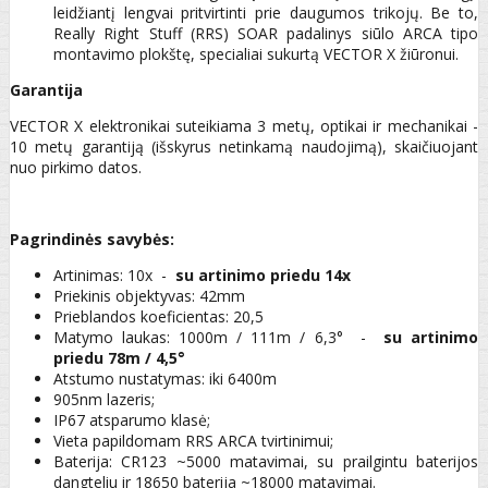
leidžiantį lengvai pritvirtinti prie daugumos trikojų. Be to,
Really Right Stuff (RRS) SOAR padalinys siūlo ARCA tipo
montavimo plokštę, specialiai sukurtą VECTOR X žiūronui.
Garantija
VECTOR X elektronikai suteikiama 3 metų, optikai ir mechanikai -
10 metų garantiją (išskyrus netinkamą naudojimą), skaičiuojant
nuo pirkimo datos.
Pagrindinės savybės:
Artinimas: 10x -
su artinimo priedu 14x
Priekinis objektyvas: 42mm
Prieblandos koeficientas: 20,5
Matymo laukas: 1000m / 111m / 6,3° -
su artinimo
priedu 78m / 4,5
°
Atstumo nustatymas: iki 6400m
905nm lazeris;
IP67 atsparumo klasė;
Vieta papildomam RRS ARCA tvirtinimui;
Baterija: CR123 ~5000 matavimai, su prailgintu baterijos
dangteliu ir 18650 baterija ~18000 matavimai.