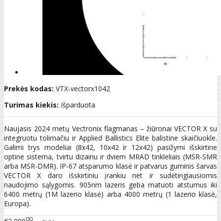
Prekės kodas:
VTX-vectorx1042
Turimas kiekis:
Išparduota
Naujasis 2024 metų Vectronix flagmanas – žiūronai VECTOR X su
integruotu tolimačiu ir Applied Ballistics Elite balistine skaičiuokle.
Galimi trys modeliai (8x42, 10x42 ir 12x42) pasižymi išskirtine
optine sistema, tvirtu dizainu ir dviem MRAD tinkleliais (MSR-SMR
arba MSR-DMR). IP-67 atsparumo klasė ir patvarus guminis šarvas
VECTOR X daro išskirtiniu įrankiu net ir sudėtingiausiomis
naudojimo sąlygomis. 905nm lazeris geba matuoti atstumus iki
6400 metrų (1M lazerio klasė) arba 4000 metrų (1 lazerio klasė,
Europa).
00