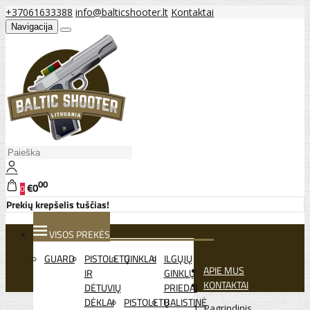
+37061633388
info@balticshooter.lt
Kontaktai
Navigacija
00
€0
0
Prekių krepšelis tuščias!
VISOS PREKĖS
GUARD
PISTOLETŲ
GINKLAI
ILGŲJŲ
APIE MUS
IR
GINKLŲ
KONTAKTAI
DĖTUVIŲ
PRIEDAI
DĖKLAI
PISTOLETŲ
BALISTINĖ
Pagrindinis