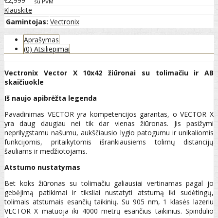
€2,999
su PVM
Klauskite
Gamintojas:
Vectronix
Aprašymas
(0) Atsiliepimai
Vectronix Vector X 10x42 žiūronai su tolimačiu ir AB
skaičiuokle
Iš naujo apibrėžta legenda
Pavadinimas VECTOR yra kompetencijos garantas, o VECTOR X
yra daug daugiau nei tik dar vienas žiūronas. Jis pasižymi
neprilygstamu našumu, aukščiausio lygio patogumu ir unikaliomis
funkcijomis, pritaikytomis išrankiausiems tolimų distancijų
šauliams ir medžiotojams.
Atstumo nustatymas
Bet koks žiūronas su tolimačiu galiausiai vertinamas pagal jo
gebėjimą patikimai ir tiksliai nustatyti atstumą iki sudėtingų,
tolimais atstumais esančių taikinių. Su 905 nm, 1 klasės lazeriu
VECTOR X matuoja iki 4000 metrų esančius taikinius. Spindulio