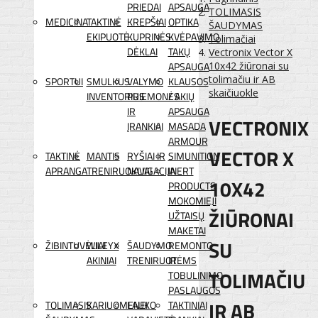
PRIEDAI
APSAUGA
TOLIMASIS
MEDICINA
TAKTINĖ
KREPŠIAI
OPTIKA
ŠAUDYMAS
EKIPUOTĖ
KUPRINĖS
KVĖPAVIMO
Tolimačiai
DĖKLAI
TAKŲ
Vectronix Vector X
APSAUGA
10x42 žiūronai su
tolimačiu ir AB
SPORTUI
SMULKUS
VALYMO
KLAUSOS
skaičiuokle
INVENTORIUS
PRIEMONĖS
/ AKIŲ
IR
APSAUGA
VECTRONIX
ĮRANKIAI
MASADA
ARMOUR
VECTOR X
TAKTINĖ
MANTIS
RYŠIAI IR
SIMUNITION
APRANGA
TRENIRUOKLIAI
NAVIGACIJA
INERT
10X42
PRODUCTS
MOKOMIEJI
ŽIŪRONAI
UŽTAISŲ
MAKETAI
SU
ŽIBINTUVĖLIAI
WILEYX
ŠAUDYMO
REMONTO
AKINIAI
TRENIRUOTĖMS
IR
TOLIMAČIU
TOBULINIMO
PASLAUGOS
IR AB
TOLIMASIS
KARIUOMENEI
LAUKO
TAKTINIAI