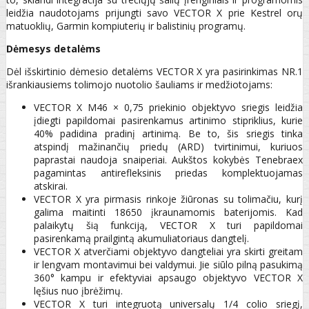
leidžia naudotojams prijungti savo VECTOR X prie Kestrel orų
matuoklių, Garmin kompiuterių ir balistinių programų.
Dėmesys detalėms
Dėl išskirtinio dėmesio detalėms VECTOR X yra pasirinkimas NR.1
išrankiausiems tolimojo nuotolio šauliams ir medžiotojams:
VECTOR X M46 × 0,75 priekinio objektyvo sriegis leidžia
įdiegti papildomai pasirenkamus artinimo stipriklius, kurie
40% padidina pradinį artinimą. Be to, šis sriegis tinka
atspindį mažinančių priedų (ARD) tvirtinimui, kuriuos
paprastai naudoja snaiperiai. Aukštos kokybės Tenebraex
pagamintas antirefleksinis priedas komplektuojamas
atskirai.
VECTOR X yra pirmasis rinkoje žiūronas su tolimačiu, kurį
galima maitinti 18650 įkraunamomis baterijomis. Kad
palaikytų šią funkciją, VECTOR X turi papildomai
pasirenkamą prailgintą akumuliatoriaus dangtelį.
VECTOR X atverčiami objektyvo dangteliai yra skirti greitam
ir lengvam montavimui bei valdymui. Jie siūlo pilną pasukimą
360° kampu ir efektyviai apsaugo objektyvo VECTOR X
lęšius nuo įbrėžimų.
VECTOR X turi integruotą universalų 1/4 colio sriegį,