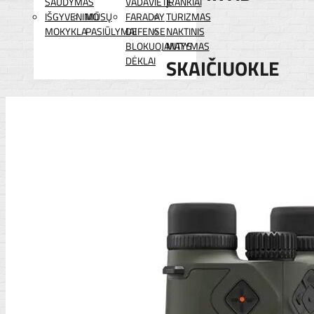
ŠAUDYMAS
VADAVIETĖ
ĮRANKIAI
IŠGYVENIMO
MŪSŲ
FARADAY
TURIZMAS
MOKYKLA
PASIŪLYMAI
DEFENSE
NAKTINIS
BLOKUOJANTYS
MATYMAS
DĖKLAI
SKAIČIUOKLE