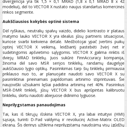
divergencija yra tik 1,5 × 0,1 MRAD (1,8 x 0,1 MRAD 8 x 42
modeliui), dėl to VECTOR X nustato naujus standartus komercinės
rinkos segmente.
Aukščiausios kokybės optinė sistema
Dėl ryškaus, neutralių spalvų vaizdo, didelio kontrasto ir plataus
matymo lauko VECTOR X yra idealus jūsų partneris situacijose,
kuriose svarbi kiekviena detalė. Medžiotojai ypač įvertins puikų
optinį VECTOR X veikimą, leidžiantį pastebėti žvėrį net ir
sudėtingomis apšvietimo sąlygomis. VECTOR X galima rinktis iš
dviejų MRAD tinklelių. Juos sukūrė FinnAccuracy kompanija,
žinoma dėl savo MSR serijos tinklelių, randamų daugelyje
aukščiausio lygio optikų. Pasirinkimas tarp šių tinklelių pirmiausia
priklauso nuo to, ar planuojate naudoti savo VECTOR X su
pasirinktinai prieinamais papildomais artinimo stiprintuvais. Šie
naujoviški užsukami lęšiai padidina artinimą net 40%. Pasirinkus
MSR-DMR tinklelį, jūsų VECTOR X bus aprūpintas kalibruotu
tinkleliu, skirtu naudoti abiejuose didinimo lygiuose.
Neprilygstamas panaudojimas
Tai, kas iš tikrųjų išskiria VECTOR X, yra labai intuityvi (HMI)
sąsaja, turinti D-Pad valdymą ir revoliucinį Active-Matrix OLED
ekraną. Šis derinys užtikrina neprilygstamą naudojimą visų įgūdžių