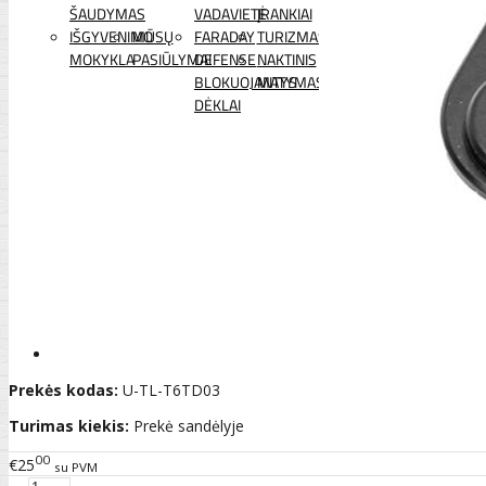
ŠAUDYMAS
VADAVIETĖ
ĮRANKIAI
IŠGYVENIMO
MŪSŲ
FARADAY
TURIZMAS
MOKYKLA
PASIŪLYMAI
DEFENSE
NAKTINIS
BLOKUOJANTYS
MATYMAS
DĖKLAI
Prekės kodas:
U-TL-T6TD03
Turimas kiekis:
Prekė sandėlyje
00
€25
su PVM