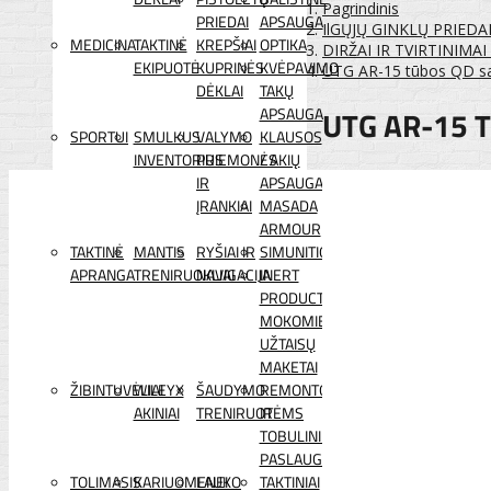
Pagrindinis
PRIEDAI
APSAUGA
IlGŲJŲ GINKLŲ PRIEDA
MEDICINA
TAKTINĖ
KREPŠIAI
OPTIKA
DIRŽAI IR TVIRTINIMA
EKIPUOTĖ
KUPRINĖS
KVĖPAVIMO
UTG AR-15 tūbos QD sa
DĖKLAI
TAKŲ
UTG AR-15 
APSAUGA
SPORTUI
SMULKUS
VALYMO
KLAUSOS
INVENTORIUS
PRIEMONĖS
/ AKIŲ
IR
APSAUGA
ĮRANKIAI
MASADA
ARMOUR
TAKTINĖ
MANTIS
RYŠIAI IR
SIMUNITION
APRANGA
TRENIRUOKLIAI
NAVIGACIJA
INERT
PRODUCTS
MOKOMIEJI
UŽTAISŲ
MAKETAI
ŽIBINTUVĖLIAI
WILEYX
ŠAUDYMO
REMONTO
AKINIAI
TRENIRUOTĖMS
IR
TOBULINIMO
PASLAUGOS
TOLIMASIS
KARIUOMENEI
LAUKO
TAKTINIAI