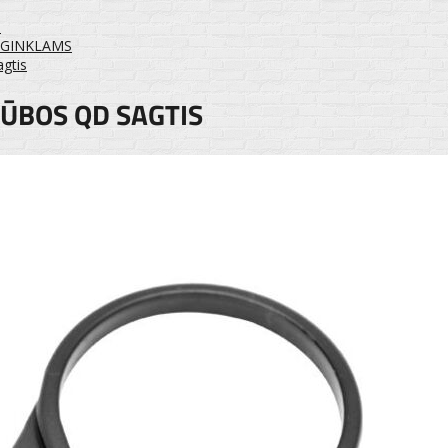
I
I GINKLAMS
gtis
TŪBOS QD SAGTIS