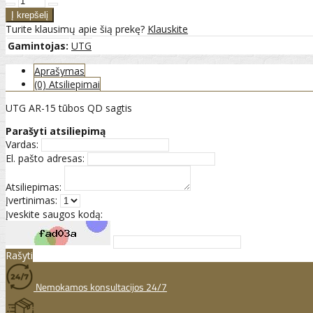
Turite klausimų apie šią prekę?
Klauskite
Gamintojas:
UTG
Aprašymas
(0) Atsiliepimai
UTG AR-15 tūbos QD sagtis
Parašyti atsiliepimą
Vardas:
El. pašto adresas:
Atsiliepimas:
Įvertinimas:
Įveskite saugos kodą:
Rašyti
Nemokamos konsultacijos 24/7