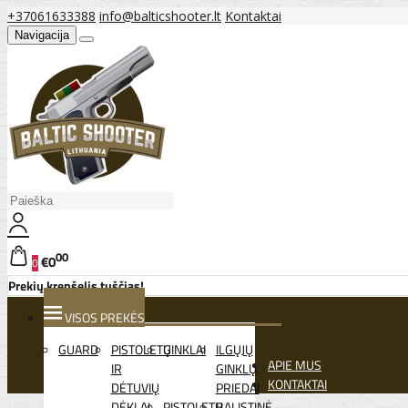
+37061633388
info@balticshooter.lt
Kontaktai
Navigacija
00
€0
0
Prekių krepšelis tuščias!
VISOS PREKĖS
GUARD
PISTOLETŲ
GINKLAI
ILGŲJŲ
APIE MUS
IR
GINKLŲ
KONTAKTAI
DĖTUVIŲ
PRIEDAI
DĖKLAI
PISTOLETŲ
BALISTINĖ