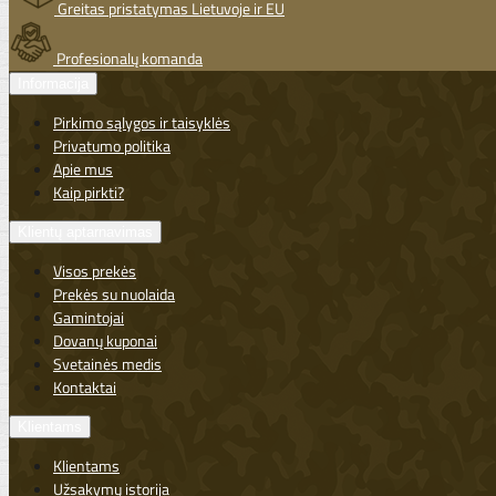
Greitas pristatymas Lietuvoje ir EU
Profesionalų komanda
Informacija
Pirkimo sąlygos ir taisyklės
Privatumo politika
Apie mus
Kaip pirkti?
Klientų aptarnavimas
Visos prekės
Prekės su nuolaida
Gamintojai
Dovanų kuponai
Svetainės medis
Kontaktai
Klientams
Klientams
Užsakymų istorija