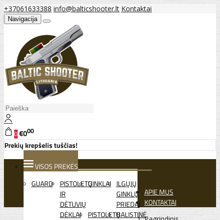
+37061633388
info@balticshooter.lt
Kontaktai
Navigacija
00
€0
0
Prekių krepšelis tuščias!
VISOS PREKĖS
GUARD
PISTOLETŲ
GINKLAI
ILGŲJŲ
APIE MUS
IR
GINKLŲ
KONTAKTAI
DĖTUVIŲ
PRIEDAI
DĖKLAI
PISTOLETŲ
BALISTINĖ
Pagrindinis