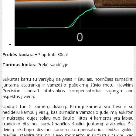
Prekės kodas:
HP-updraft-30cal
Turimas kiekis:
Prekė sandėlyje
Sukurtas kartu su varžybų dalyviais ir šauliais, norinčiais sumažinti
juntamą atatranką ir vamzdžio pašokimą šūvio metu, Hawkins
Precision Updraft atatrankos kompensatorius sujungia abu
aspektus į vieną.
Updraft turi 5 kamerų dizainą. Pirmoji kamera yra tiesi ir su
nedideliu kampu į viršų, kas sumažina vamzdžio judėjimą aukštyn
ir nukreipia dujas toliau nuo šaulio. Kitos 4 kameros yra labiau
tradicinio dizaino, sumažinančios šauliui juntamą atatranką. Šis
dviejų skirtingo dizaino kamerų kompensatorius leidžia ginklui
greičiau stabilizuotis po šūvio momento ir sugrįžti į taikinį, kad