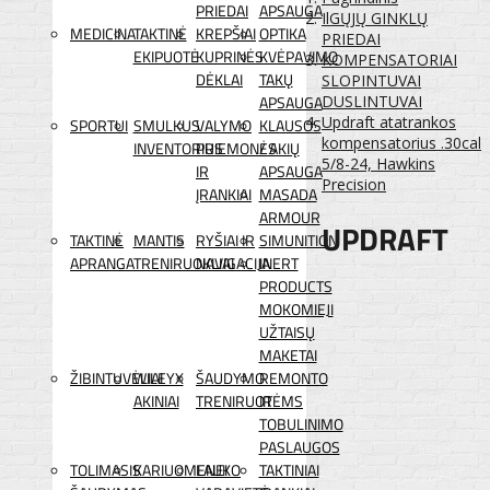
PRIEDAI
APSAUGA
IlGŲJŲ GINKLŲ
MEDICINA
TAKTINĖ
KREPŠIAI
OPTIKA
PRIEDAI
EKIPUOTĖ
KUPRINĖS
KVĖPAVIMO
KOMPENSATORIAI
DĖKLAI
TAKŲ
SLOPINTUVAI
APSAUGA
DUSLINTUVAI
Updraft atatrankos
SPORTUI
SMULKUS
VALYMO
KLAUSOS
kompensatorius .30cal
INVENTORIUS
PRIEMONĖS
/ AKIŲ
5/8-24, Hawkins
IR
APSAUGA
Precision
ĮRANKIAI
MASADA
ARMOUR
UPDRAFT
TAKTINĖ
MANTIS
RYŠIAI IR
SIMUNITION
APRANGA
TRENIRUOKLIAI
NAVIGACIJA
INERT
PRODUCTS
MOKOMIEJI
UŽTAISŲ
MAKETAI
ŽIBINTUVĖLIAI
WILEYX
ŠAUDYMO
REMONTO
AKINIAI
TRENIRUOTĖMS
IR
TOBULINIMO
PASLAUGOS
TOLIMASIS
KARIUOMENEI
LAUKO
TAKTINIAI