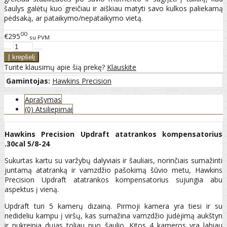
šaulys galėtų kuo greičiau ir aiškiau matyti savo kulkos paliekamą
pėdsaką, ar pataikymo/nepataikymo vietą.
00
€295
su PVM
Turite klausimų apie šią prekę?
Klauskite
Gamintojas:
Hawkins Precision
Aprašymas
(0) Atsiliepimai
Hawkins Precision Updraft atatrankos kompensatorius
.30cal 5/8-24
Sukurtas kartu su varžybų dalyviais ir šauliais, norinčiais sumažinti
juntamą atatranką ir vamzdžio pašokimą šūvio metu, Hawkins
Precision Updraft atatrankos kompensatorius sujungia abu
aspektus į vieną.
Updraft turi 5 kamerų dizainą. Pirmoji kamera yra tiesi ir su
nedideliu kampu į viršų, kas sumažina vamzdžio judėjimą aukštyn
ir nukreipia dujas toliau nuo šaulio. Kitos 4 kameros yra labiau