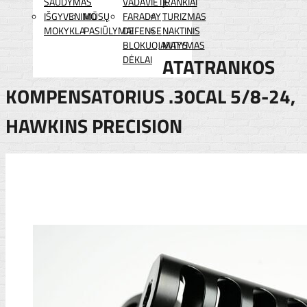
ŠAUDYMAS
VADAVIETĖ
ĮRANKIAI
IŠGYVENIMO
MŪSŲ
FARADAY
TURIZMAS
MOKYKLA
PASIŪLYMAI
DEFENSE
NAKTINIS
BLOKUOJANTYS
MATYMAS
DĖKLAI
ATATRANKOS
KOMPENSATORIUS .30CAL 5/8-24,
HAWKINS PRECISION