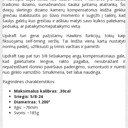
tradicinio dizaino, sumažinančios šauliui juntamą atatranką. Šis
dviejų skirtingo dizaino kamerų kompensatorius leidžia ginklui
greičiau stabilizuotis po šūvio momento ir sugrįžti į taikinį, kad
šaulys galėtų kuo greičiau ir aiškiau matyti savo kulkos paliekamą
pėdsaką, ar pataikymo/nepataikymo vietą.
Updraft turi gerai pažįstamų Hawkins funkcijų, tokių kaip
fiksuojamą self-timing veržlę. Tai leidžia vieną kartą nustatyti
norimą padėtį, užfiksuoti ją trimis varžtais ir pamiršti.
Updraft taip pat turi 3/8 šešiakampę angą kompensatoriaus gale,
kad galėtumėte lengvai, rakto pagalba, nesubraižant ir
nepažeidžiant išorinio paviršiaus padengimo, sumontuoti ir nuimti
nuo ginklo vamzdžio. Smulkmena, bet labai naudinga.
Pagrindinės charakteristikos:
Maksimalus kalibras: .30cal
Sriegis: 5/8-24
Diametras:
1.200
"
Ilgis: ~76mm
Svoris: ~185g