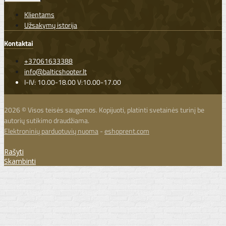
Klientams
Užsakymų istorija
Kontaktai
+37061633388
info@balticshooter.lt
I-IV: 10.00-18.00 V:10.00-17.00
2026 © Visos teisės saugomos. Kopijuoti, platinti svetainės turinį be
autorių sutikimo draudžiama.
Elektroninių parduotuvių nuoma
-
eshoprent.com
Rašyti
Skambinti