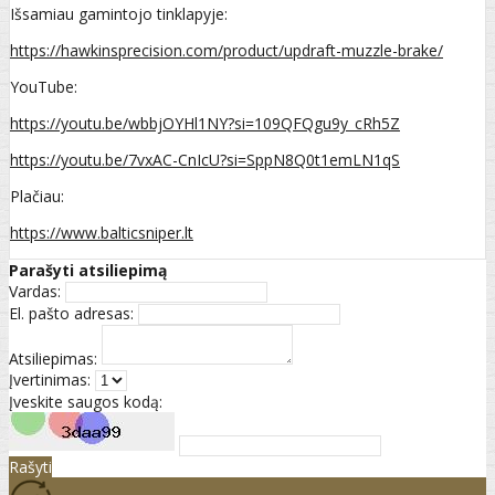
Išsamiau gamintojo tinklapyje:
https://hawkinsprecision.com/product/updraft-muzzle-brake/
YouTube:
https://youtu.be/wbbjOYHl1NY?si=109QFQgu9y_cRh5Z
https://youtu.be/7vxAC-CnIcU?si=SppN8Q0t1emLN1qS
Plačiau:
https://www.balticsniper.lt
Parašyti atsiliepimą
Vardas:
El. pašto adresas:
Atsiliepimas:
Įvertinimas:
Įveskite saugos kodą:
Rašyti