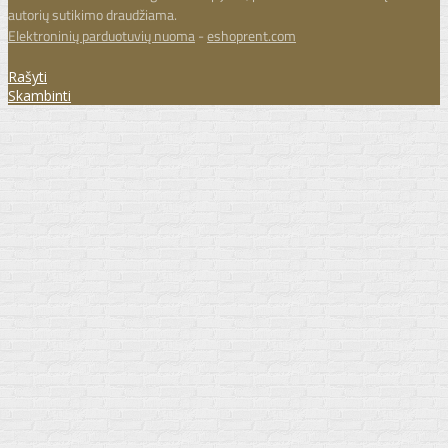
autorių sutikimo draudžiama.
Elektroninių parduotuvių nuoma
-
eshoprent.com
Rašyti
Skambinti