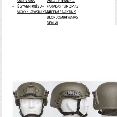
ŠAUDYMAS
VADAVIETĖ
ĮRANKIAI
IŠGYVENIMO
MŪSŲ
FARADAY
TURIZMAS
MOKYKLA
PASIŪLYMAI
DEFENSE
NAKTINIS
BLOKUOJANTYS
MATYMAS
DĖKLAI