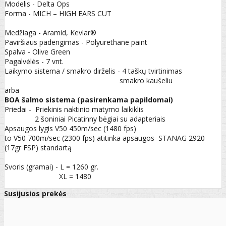
Modelis - Delta Ops
Forma - MICH – HIGH EARS CUT
Medžiaga - Aramid, Kevlar®
Paviršiaus padengimas - Polyurethane paint
Spalva - Olive Green
Pagalvėlės - 7 vnt.
Laikymo sistema / smakro dirželis - 4 taškų tvirtinimas
smakro kaušeliu
arba
BOA šalmo sistema (pasirenkama papildomai)
Priedai - Priekinis naktinio matymo laikiklis
2 šoniniai Picatinny bėgiai su adapteriais
Apsaugos lygis V50 450m/sec (1480 fps)
to V50 700m/sec (2300 fps) atitinka apsaugos STANAG 2920
(17gr FSP) standartą
Svoris (gramai) - L = 1260 gr.
XL = 1480
Susijusios prekės