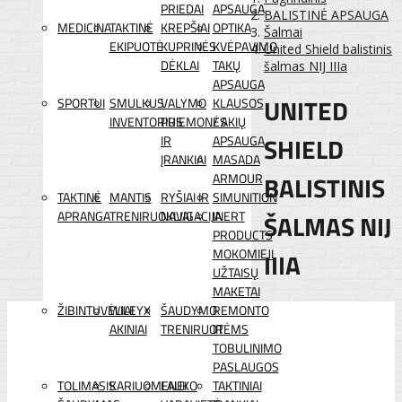
PRIEDAI
APSAUGA
BALISTINĖ APSAUGA
MEDICINA
TAKTINĖ
KREPŠIAI
OPTIKA
Šalmai
EKIPUOTĖ
KUPRINĖS
KVĖPAVIMO
United Shield balistinis
DĖKLAI
TAKŲ
šalmas NIJ IIIa
APSAUGA
UNITED
SPORTUI
SMULKUS
VALYMO
KLAUSOS
INVENTORIUS
PRIEMONĖS
/ AKIŲ
SHIELD
IR
APSAUGA
ĮRANKIAI
MASADA
BALISTINIS
ARMOUR
TAKTINĖ
MANTIS
RYŠIAI IR
SIMUNITION
APRANGA
TRENIRUOKLIAI
NAVIGACIJA
INERT
ŠALMAS NIJ
PRODUCTS
MOKOMIEJI
IIIA
UŽTAISŲ
MAKETAI
ŽIBINTUVĖLIAI
WILEYX
ŠAUDYMO
REMONTO
AKINIAI
TRENIRUOTĖMS
IR
TOBULINIMO
PASLAUGOS
TOLIMASIS
KARIUOMENEI
LAUKO
TAKTINIAI