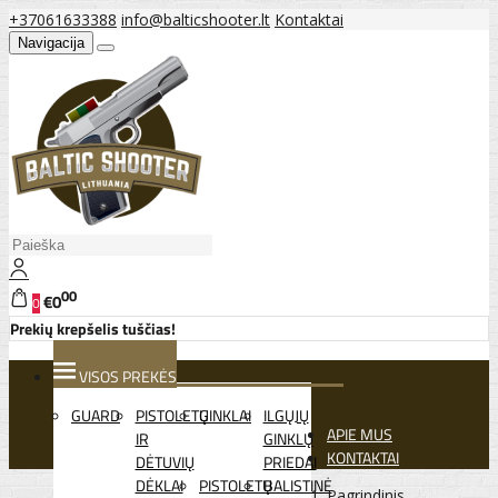
+37061633388
info@balticshooter.lt
Kontaktai
Navigacija
00
€0
0
Prekių krepšelis tuščias!
VISOS PREKĖS
GUARD
PISTOLETŲ
GINKLAI
ILGŲJŲ
APIE MUS
IR
GINKLŲ
KONTAKTAI
DĖTUVIŲ
PRIEDAI
DĖKLAI
PISTOLETŲ
BALISTINĖ
Pagrindinis