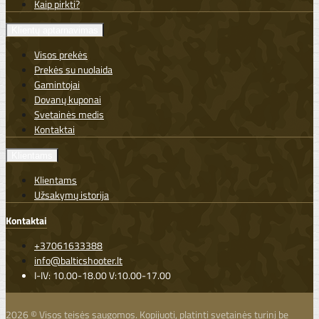
Kaip pirkti?
Klientų aptarnavimas
Visos prekės
Prekės su nuolaida
Gamintojai
Dovanų kuponai
Svetainės medis
Kontaktai
Klientams
Klientams
Užsakymų istorija
Kontaktai
+37061633388
info@balticshooter.lt
I-IV: 10.00-18.00 V:10.00-17.00
2026 © Visos teisės saugomos. Kopijuoti, platinti svetainės turinį be