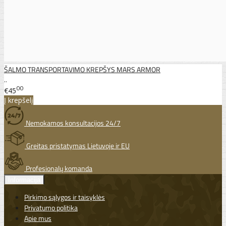
ŠALMO TRANSPORTAVIMO KREPŠYS MARS ARMOR
..
00
€45
Į krepšelį
Nemokamos konsultacijos 24/7
Greitas pristatymas Lietuvoje ir EU
Profesionalų komanda
Informacija
Pirkimo sąlygos ir taisyklės
Privatumo politika
Apie mus