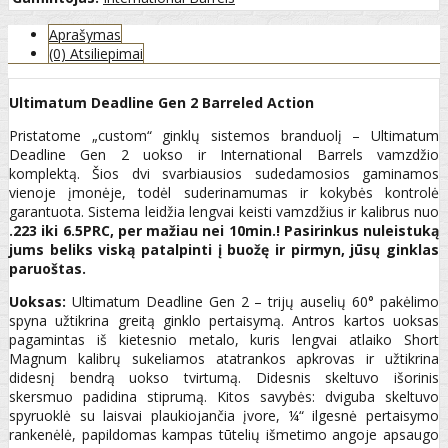
Aprašymas
(0) Atsiliepimai
Ultimatum Deadline Gen 2 Barreled Action
Pristatome „custom“ ginklų sistemos branduolį – Ultimatum
Deadline Gen 2 uokso ir International Barrels vamzdžio
komplektą. Šios dvi svarbiausios sudedamosios gaminamos
vienoje įmonėje, todėl suderinamumas ir kokybės kontrolė
garantuota. Sistema leidžia lengvai keisti vamzdžius ir kalibrus nuo
.223 iki 6.5PRC, per mažiau nei 10min.! Pasirinkus nuleistuką
jums beliks viską patalpinti į buožę ir pirmyn, jūsų ginklas
paruoštas.
Uoksas:
Ultimatum Deadline Gen 2 – trijų auselių 60° pakėlimo
spyna užtikrina greitą ginklo pertaisymą. Antros kartos uoksas
pagamintas iš kietesnio metalo, kuris lengvai atlaiko Short
Magnum kalibrų sukeliamos atatrankos apkrovas ir užtikrina
didesnį bendrą uokso tvirtumą. Didesnis skeltuvo išorinis
skersmuo padidina stiprumą. Kitos savybės: dviguba skeltuvo
spyruoklė su laisvai plaukiojančia įvore, ¼“ ilgesnė pertaisymo
rankenėlė, papildomas kampas tūtelių išmetimo angoje apsaugo