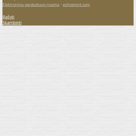
Elektroninių parduotuvių nuoma
-
eshoprent.com
Rašyti
Skambinti