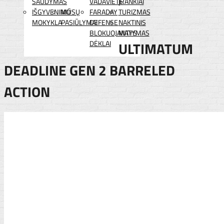
ŠAUDYMAS
VADAVIETĖ
ĮRANKIAI
IŠGYVENIMO
MŪSŲ
FARADAY
TURIZMAS
MOKYKLA
PASIŪLYMAI
DEFENSE
NAKTINIS
BLOKUOJANTYS
MATYMAS
DĖKLAI
ULTIMATUM
DEADLINE GEN 2 BARRELED
ACTION