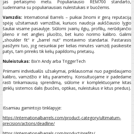
jas pertaisymo metu. Populiariausio REM700 standarto,
suderinama su populiariausiais nuleistukais ir buožėmis.
Vamzdis:
International Barrels – puikiai žinomi ir gerą reputaciją
spėję užsitarnauti vamzdžiai, kuriuos naudoja aukščiausio lygio
šauliai visame pasaulyje. Siūlomi įvairių ilgių, profilių, nerūdijančio
plieno ir net anglies pluošto, bet kurio norimo kalibro. Galimi
„shoulder fit“ ir „barrel nut“ montavimo standartai. Pastarasis
pasižymi tuo, jog nesunkiai per kelias minutes vamzdį pasikeisite
patys, tam prireiks tik kelių papildomų prietaisų.
Nuleistukas:
Bix'n Andy arba TriggerTech
Priimami individualūs užsakymai, priklausomai nuo pageidaujamo
kalibro, vamzdžio ir kitų parametrų. Konsultuojame ir padedame
rasti tinkamiausią sprendimą, siūlome ir komplektuojame kitas
ginklų sistemos dalis (buožes, optikas, nuleistukus ir kitus priedus).
Išsamiau gamintojo tinklapyje:
https://internationalbarrels.com/product-category/ultimatum-
precision/actions/deadline/
https://internationalbarrels.com/product/prefits/