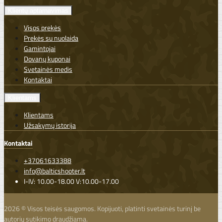
Klientų aptarnavimas
Visos prekės
Prekės su nuolaida
Gamintojai
Dovanų kuponai
Svetainės medis
Kontaktai
Klientams
Klientams
Užsakymų istorija
Kontaktai
+37061633388
info@balticshooter.lt
I-IV: 10.00-18.00 V:10.00-17.00
2026 © Visos teisės saugomos. Kopijuoti, platinti svetainės turinį be
autorių sutikimo draudžiama.