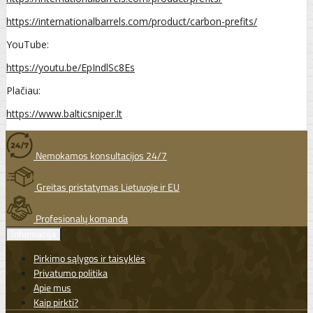
https://internationalbarrels.com/product/carbon-prefits/
YouTube:
https://youtu.be/EpIndlSc8Es
Plačiau:
https://www.balticsniper.lt
Nemokamos konsultacijos 24/7
Greitas pristatymas Lietuvoje ir EU
Profesionalų komanda
Informacija
Pirkimo sąlygos ir taisyklės
Privatumo politika
Apie mus
Kaip pirkti?