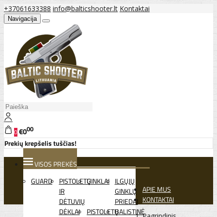
+37061633388
info@balticshooter.lt
Kontaktai
Navigacija
00
€0
0
Prekių krepšelis tuščias!
VISOS PREKĖS
GUARD
PISTOLETŲ
GINKLAI
ILGŲJŲ
APIE MUS
IR
GINKLŲ
KONTAKTAI
DĖTUVIŲ
PRIEDAI
DĖKLAI
PISTOLETŲ
BALISTINĖ
Pagrindinis