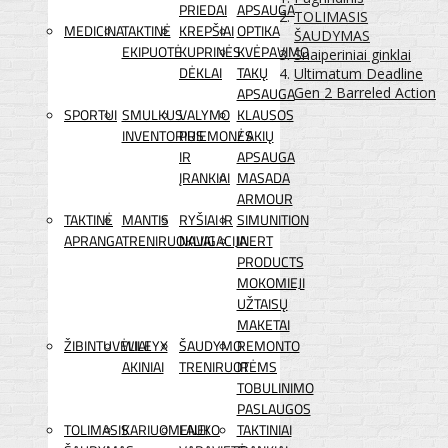
PRIEDAI
APSAUGA
TOLIMASIS
MEDICINA
TAKTINĖ
KREPŠIAI
OPTIKA
ŠAUDYMAS
EKIPUOTĖ
KUPRINĖS
KVĖPAVIMO
Snaiperiniai ginklai
DĖKLAI
TAKŲ
Ultimatum Deadline
APSAUGA
Gen 2 Barreled Action
SPORTUI
SMULKUS
VALYMO
KLAUSOS
INVENTORIUS
PRIEMONĖS
/ AKIŲ
IR
APSAUGA
ĮRANKIAI
MASADA
ARMOUR
TAKTINĖ
MANTIS
RYŠIAI IR
SIMUNITION
APRANGA
TRENIRUOKLIAI
NAVIGACIJA
INERT
PRODUCTS
MOKOMIEJI
UŽTAISŲ
MAKETAI
ŽIBINTUVĖLIAI
WILEYX
ŠAUDYMO
REMONTO
AKINIAI
TRENIRUOTĖMS
IR
TOBULINIMO
PASLAUGOS
TOLIMASIS
KARIUOMENEI
LAUKO
TAKTINIAI