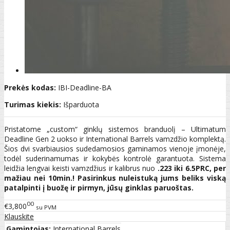
Prekės kodas:
IBI-Deadline-BA
Turimas kiekis:
Išparduota
Pristatome „custom“ ginklų sistemos branduolį – Ultimatum
Deadline Gen 2 uokso ir International Barrels vamzdžio komplektą.
Šios dvi svarbiausios sudedamosios gaminamos vienoje įmonėje,
todėl suderinamumas ir kokybės kontrolė garantuota. Sistema
leidžia lengvai keisti vamzdžius ir kalibrus nuo
.223 iki 6.5PRC, per
mažiau nei 10min.! Pasirinkus nuleistuką jums beliks viską
patalpinti į buožę ir pirmyn, jūsų ginklas paruoštas.
00
€3,800
su PVM
Klauskite
Gamintojas:
International Barrels