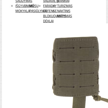
ŠAUDYMAS
VADAVIETĖ
ĮRANKIAI
IŠGYVENIMO
MŪSŲ
FARADAY
TURIZMAS
MOKYKLA
PASIŪLYMAI
DEFENSE
NAKTINIS
BLOKUOJANTYS
MATYMAS
DĖKLAI