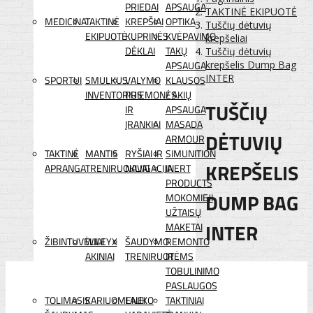
PRIEDAI
APSAUGA
TAKTINĖ EKIPUOTĖ
MEDICINA
TAKTINĖ
KREPŠIAI
OPTIKA
Tuščių dėtuvių
EKIPUOTĖ
KUPRINĖS
KVĖPAVIMO
krepšeliai
DĖKLAI
TAKŲ
Tuščių dėtuvių
APSAUGA
krepšelis Dump Bag
INTER
SPORTUI
SMULKUS
VALYMO
KLAUSOS
INVENTORIUS
PRIEMONĖS
/ AKIŲ
TUŠČIŲ
IR
APSAUGA
ĮRANKIAI
MASADA
DĖTUVIŲ
ARMOUR
TAKTINĖ
MANTIS
RYŠIAI IR
SIMUNITION
KREPŠELIS
APRANGA
TRENIRUOKLIAI
NAVIGACIJA
INERT
PRODUCTS
DUMP BAG
MOKOMIEJI
UŽTAISŲ
INTER
MAKETAI
ŽIBINTUVĖLIAI
WILEYX
ŠAUDYMO
REMONTO
AKINIAI
TRENIRUOTĖMS
IR
TOBULINIMO
PASLAUGOS
TOLIMASIS
KARIUOMENEI
LAUKO
TAKTINIAI