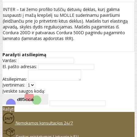
INTER – tai žemo profilio tuščių dėtuvių dėklas, kurį galima
suspausti į mažą krepšelį su MOLLE suderinamu paviršiumi
(leidžiančiu prie jo pritvirtinti kitus dėklus). Maišelis turi elastingą
apvadą, skylės dydis reguliuojamas. Maišelis pagamintas iš
Cordura 200D ir patvaraus Cordura 500D pagrindu pagaminto
laminato (laminatas apdorotas IRR).
Parašyti atsiliepimą
Vardas:
El. pašto adresas:
Atsiliepimas:
Įvertinimas:
Įveskite saugos kodą:
Rašyti
Nemokamos konsultacijos 24/7
Greitas pristatymas Lietuvoje ir EU