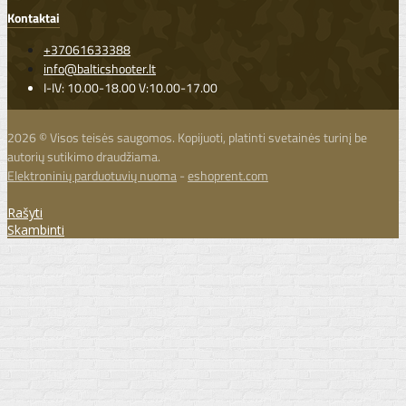
Kontaktai
+37061633388
info@balticshooter.lt
I-IV: 10.00-18.00 V:10.00-17.00
2026 © Visos teisės saugomos. Kopijuoti, platinti svetainės turinį be
autorių sutikimo draudžiama.
Elektroninių parduotuvių nuoma
-
eshoprent.com
Rašyti
Skambinti