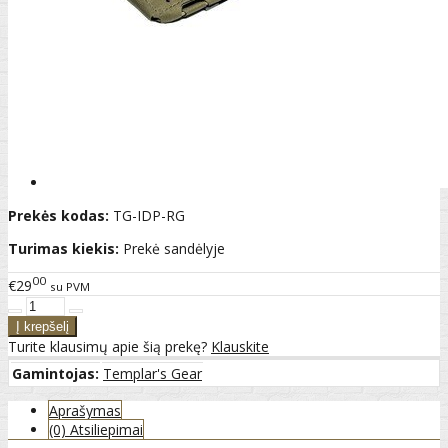
Prekės kodas:
TG-IDP-RG
Turimas kiekis:
Prekė sandėlyje
00
€29
su PVM
Turite klausimų apie šią prekę?
Klauskite
Gamintojas:
Templar's Gear
Aprašymas
(0) Atsiliepimai