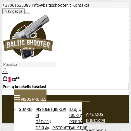
+37061633388
info@balticshooter.lt
Kontaktai
Navigacija
00
€0
0
Prekių krepšelis tuščias!
VISOS PREKĖS
GUARD
PISTOLETŲ
GINKLAI
ILGŲJŲ
APIE MUS
IR
GINKLŲ
KONTAKTAI
DĖTUVIŲ
PRIEDAI
DĖKLAI
PISTOLETŲ
BALISTINĖ
Pagrindinis