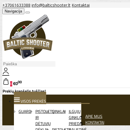
+37061633388
info@balticshooter.lt
Kontaktai
Navigacija
00
€0
0
Prekių krepšelis tuščias!
VISOS PREKĖS
GUARD
PISTOLETŲ
GINKLAI
ILGŲJŲ
APIE MUS
IR
GINKLŲ
KONTAKTAI
DĖTUVIŲ
PRIEDAI
DĖKLAI
PISTOLETŲ
BALISTINĖ