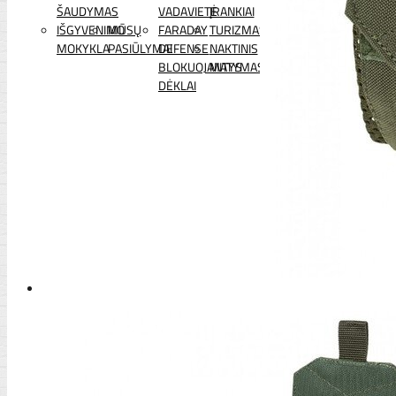
ŠAUDYMAS
VADAVIETĖ
ĮRANKIAI
IŠGYVENIMO
MŪSŲ
FARADAY
TURIZMAS
MOKYKLA
PASIŪLYMAI
DEFENSE
NAKTINIS
BLOKUOJANTYS
MATYMAS
DĖKLAI