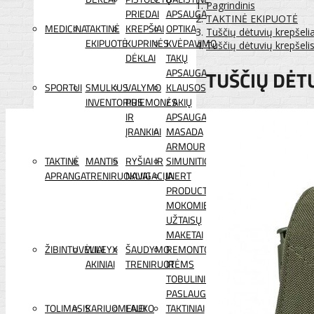
Pagrindinis
PRIEDAI
APSAUGA
TAKTINĖ EKIPUOTĖ
MEDICINA
TAKTINĖ
KREPŠIAI
OPTIKA
Tuščių dėtuvių krepšelia
EKIPUOTĖ
KUPRINĖS
KVĖPAVIMO
Tuščių dėtuvių krepšel
DĖKLAI
TAKŲ
TUŠČIŲ DĖT
APSAUGA
SPORTUI
SMULKUS
VALYMO
KLAUSOS
INVENTORIUS
PRIEMONĖS
/ AKIŲ
IR
APSAUGA
ĮRANKIAI
MASADA
ARMOUR
TAKTINĖ
MANTIS
RYŠIAI IR
SIMUNITION
APRANGA
TRENIRUOKLIAI
NAVIGACIJA
INERT
PRODUCTS
MOKOMIEJI
UŽTAISŲ
MAKETAI
ŽIBINTUVĖLIAI
WILEYX
ŠAUDYMO
REMONTO
AKINIAI
TRENIRUOTĖMS
IR
TOBULINIMO
PASLAUGOS
TOLIMASIS
KARIUOMENEI
LAUKO
TAKTINIAI