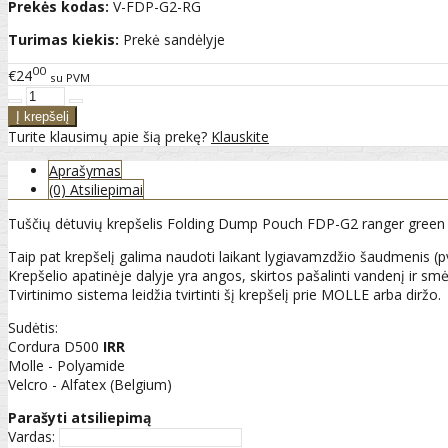
Prekės kodas:
V-FDP-G2-RG
Turimas kiekis:
Prekė sandėlyje
00
€24
su PVM
Turite klausimų apie šią prekę?
Klauskite
Aprašymas
(0) Atsiliepimai
Tuščių dėtuvių krepšelis Folding Dump Pouch FDP-G2 ranger green
Taip pat krepšelį galima naudoti laikant lygiavamzdžio šaudmenis (pvz
Krepšelio apatinėje dalyje yra angos, skirtos pašalinti vandenį ir smėl
Tvirtinimo sistema leidžia tvirtinti šį krepšelį prie MOLLE arba diržo.
Sudėtis:
Cordura D500
IRR
Molle - Polyamide
Velcro - Alfatex (Belgium)
Parašyti atsiliepimą
Vardas: