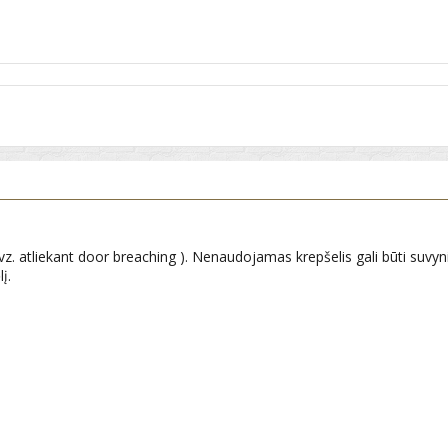
. atliekant door breaching ). Nenaudojamas krepšelis gali būti suvynio
į.