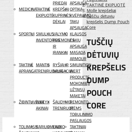
PRIEDAI
APSAUGA
TAKTINĖ EKIPUOTĖ
MEDICINA
TAKTINĖ
KREPŠIAI
OPTIKA
Molle krepšeliai
EKIPUOTĖ
KUPRINĖS
KVĖPAVIMO
Tuščių dėtuvių
DĖKLAI
TAKŲ
krepšelis Dump Pouch
APSAUGA
Core
SPORTUI
SMULKUS
VALYMO
KLAUSOS
TUŠČIŲ
INVENTORIUS
PRIEMONĖS
/ AKIŲ
IR
APSAUGA
DĖTUVIŲ
ĮRANKIAI
MASADA
ARMOUR
KREPŠELIS
TAKTINĖ
MANTIS
RYŠIAI IR
SIMUNITION
APRANGA
TRENIRUOKLIAI
NAVIGACIJA
INERT
DUMP
PRODUCTS
MOKOMIEJI
POUCH
UŽTAISŲ
MAKETAI
ŽIBINTUVĖLIAI
WILEYX
ŠAUDYMO
REMONTO
CORE
AKINIAI
TRENIRUOTĖMS
IR
TOBULINIMO
PASLAUGOS
TOLIMASIS
KARIUOMENEI
LAUKO
TAKTINIAI