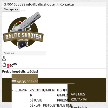
+37061633388
info@balticshooter.lt
Kontaktai
Navigacija
00
€0
0
Prekių krepšelis tuščias!
VISOS PREKĖS
GUARD
PISTOLETŲ
GINKLAI
ILGŲJŲ
APIE MUS
IR
GINKLŲ
KONTAKTAI
DĖTUVIŲ
PRIEDAI
DĖKLAI
PISTOLETŲ
BALISTINĖ
Pagrindinis