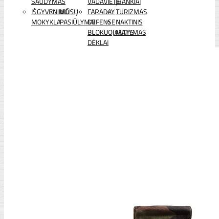
ŠAUDYMAS
VADAVIETĖ
ĮRANKIAI
IŠGYVENIMO
MŪSŲ
FARADAY
TURIZMAS
MOKYKLA
PASIŪLYMAI
DEFENSE
NAKTINIS
BLOKUOJANTYS
MATYMAS
DĖKLAI