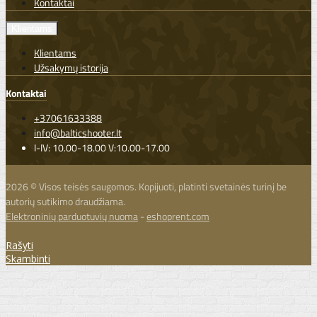
Kontaktai
Klientams
Klientams
Užsakymų istorija
Kontaktai
+37061633388
info@balticshooter.lt
I-IV: 10.00-18.00 V:10.00-17.00
2026 © Visos teisės saugomos. Kopijuoti, platinti svetainės turinį be
autorių sutikimo draudžiama.
Elektroninių parduotuvių nuoma
-
eshoprent.com
Rašyti
Skambinti