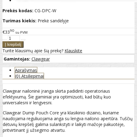
Prekės kodas:
CG-DPC-W
Turimas kiekis:
Prekė sandėlyje
90
€33
su PVM
Turite klausimų apie šią prekę?
Klauskite
Gamintojas:
Clawgear
Aprašymas
(0) Atsiliepimai
Clawgear nailoninė įranga skirta padidinti operatoriaus
efektyvumą. Šie gaminiai yra optimizuoti, kad būtų kuo
universalesni ir lengvesni.
Clawgear Dump Pouch Core yra klasikinio dizaino, kuriame
naudojama reguliuojama anga su lengva nailono apertūra. Tuščių
dėtuvių krepšelį galima sulankstyti ir laikyti mažoje pakuotėje,
pritvirtinant jį užsegimo atvartu.