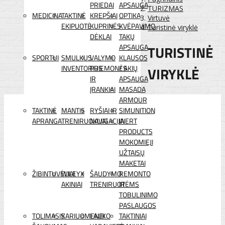
PRIEDAI
APSAUGA
TURIZMAS
MEDICINA
TAKTINĖ
KREPŠIAI
OPTIKA
Virtuvė
EKIPUOTĖ
KUPRINĖS
KVĖPAVIMO
Turistinė viryklė
DĖKLAI
TAKŲ
TURISTINĖ
APSAUGA
SPORTUI
SMULKUS
VALYMO
KLAUSOS
INVENTORIUS
PRIEMONĖS
/ AKIŲ
VIRYKLĖ
IR
APSAUGA
ĮRANKIAI
MASADA
ARMOUR
TAKTINĖ
MANTIS
RYŠIAI IR
SIMUNITION
APRANGA
TRENIRUOKLIAI
NAVIGACIJA
INERT
PRODUCTS
MOKOMIEJI
UŽTAISŲ
MAKETAI
ŽIBINTUVĖLIAI
WILEYX
ŠAUDYMO
REMONTO
AKINIAI
TRENIRUOTĖMS
IR
TOBULINIMO
PASLAUGOS
TOLIMASIS
KARIUOMENEI
LAUKO
TAKTINIAI