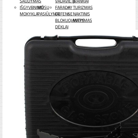
ŠAUDYMAS
VADAVIETĖ
ĮRANKIAI
IŠGYVENIMO
MŪSŲ
FARADAY
TURIZMAS
MOKYKLA
PASIŪLYMAI
DEFENSE
NAKTINIS
BLOKUOJANTYS
MATYMAS
DĖKLAI