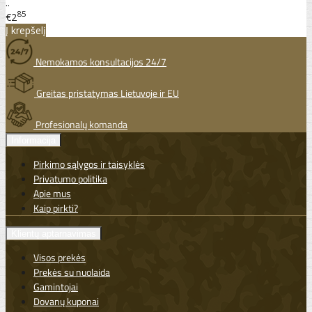
..
85
€2
Į krepšelį
Nemokamos konsultacijos 24/7
Greitas pristatymas Lietuvoje ir EU
Profesionalų komanda
Informacija
Pirkimo sąlygos ir taisyklės
Privatumo politika
Apie mus
Kaip pirkti?
Klientų aptarnavimas
Visos prekės
Prekės su nuolaida
Gamintojai
Dovanų kuponai