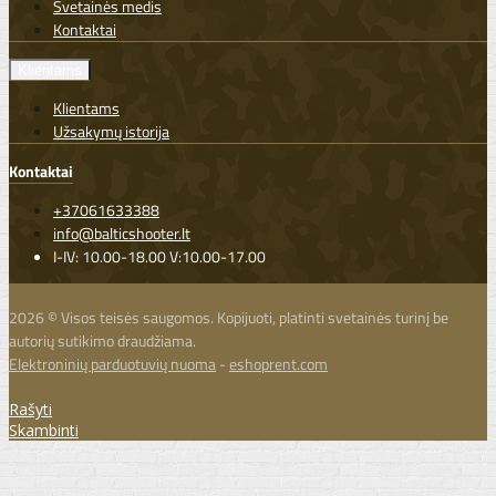
Svetainės medis
Kontaktai
Klientams
Klientams
Užsakymų istorija
Kontaktai
+37061633388
info@balticshooter.lt
I-IV: 10.00-18.00 V:10.00-17.00
2026 © Visos teisės saugomos. Kopijuoti, platinti svetainės turinį be
autorių sutikimo draudžiama.
Elektroninių parduotuvių nuoma
-
eshoprent.com
Rašyti
Skambinti