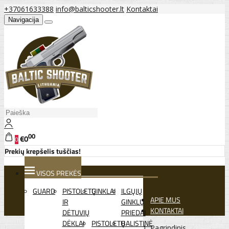
+37061633388
info@balticshooter.lt
Kontaktai
Navigacija
00
€0
0
Prekių krepšelis tuščias!
VISOS PREKĖS
GUARD
PISTOLETŲ
GINKLAI
ILGŲJŲ
APIE MUS
IR
GINKLŲ
KONTAKTAI
DĖTUVIŲ
PRIEDAI
DĖKLAI
PISTOLETŲ
BALISTINĖ
Pagrindinis