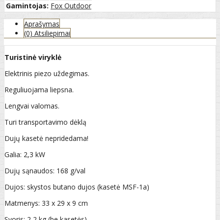
Gamintojas:
Fox Outdoor
Aprašymas
(0) Atsiliepimai
Turistinė viryklė
Elektrinis piezo uždegimas.
Reguliuojama liepsna.
Lengvai valomas.
Turi transportavimo dėklą
Dujų kasetė nepridedama!
Galia: 2,3 kW
Dujų sąnaudos: 168 g/val
Dujos: skystos butano dujos (kasetė MSF-1a)
Matmenys: 33 x 29 x 9 cm
Svoris: 2,2 kg (be kasetės)