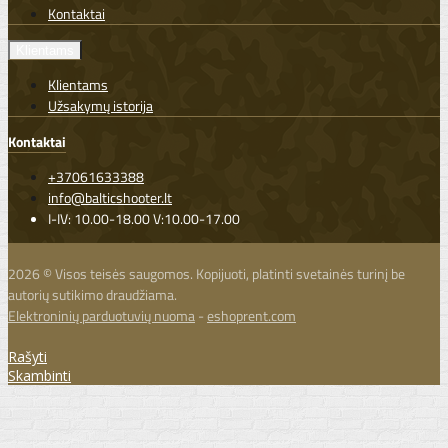
Kontaktai
Klientams
Klientams
Užsakymų istorija
Kontaktai
+37061633388
info@balticshooter.lt
I-IV: 10.00-18.00 V:10.00-17.00
2026 © Visos teisės saugomos. Kopijuoti, platinti svetainės turinį be
autorių sutikimo draudžiama.
Elektroninių parduotuvių nuoma
-
eshoprent.com
Rašyti
Skambinti