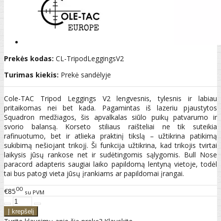
Prekės kodas:
CL-TripodLeggingsV2
Turimas kiekis:
Prekė sandėlyje
Cole-TAC Tripod Leggings V2 lengvesnis, tylesnis ir labiau
pritaikomas nei bet kada. Pagamintas iš lazeriu pjaustytos
Squadron medžiagos, šis apvalkalas siūlo puikų patvarumo ir
svorio balansą. Korseto stiliaus raišteliai ne tik suteikia
rafinuotumo, bet ir atlieka praktinį tikslą – užtikrina patikimą
sukibimą nešiojant trikojį. Ši funkcija užtikrina, kad trikojis tvirtai
laikysis jūsų rankose net ir sudėtingomis sąlygomis. Bull Nose
paracord adapteris saugiai laiko papildomą lentyną vietoje, todėl
tai bus patogi vieta jūsų įrankiams ar papildomai įrangai.
00
€85
su PVM