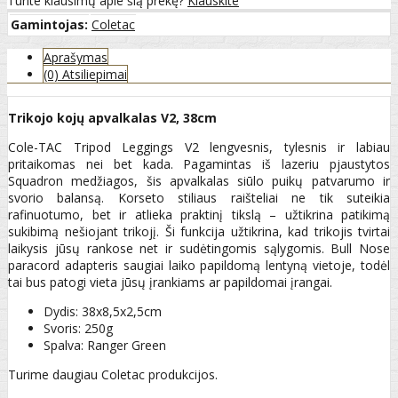
Turite klausimų apie šią prekę?
Klauskite
Gamintojas:
Coletac
Aprašymas
(0) Atsiliepimai
Trikojo kojų apvalkalas V2, 38cm
Cole-TAC Tripod Leggings V2 lengvesnis, tylesnis ir labiau
pritaikomas nei bet kada. Pagamintas iš lazeriu pjaustytos
Squadron medžiagos, šis apvalkalas siūlo puikų patvarumo ir
svorio balansą. Korseto stiliaus raišteliai ne tik suteikia
rafinuotumo, bet ir atlieka praktinį tikslą – užtikrina patikimą
sukibimą nešiojant trikojį. Ši funkcija užtikrina, kad trikojis tvirtai
laikysis jūsų rankose net ir sudėtingomis sąlygomis. Bull Nose
paracord adapteris saugiai laiko papildomą lentyną vietoje, todėl
tai bus patogi vieta jūsų įrankiams ar papildomai įrangai.
Dydis: 38x8,5x2,5cm
Svoris: 250g
Spalva: Ranger Green
Turime daugiau Coletac produkcijos.