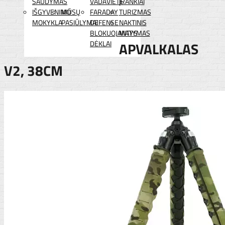
ŠAUDYMAS
VADAVIETĖ
ĮRANKIAI
IŠGYVENIMO
MŪSŲ
FARADAY
TURIZMAS
MOKYKLA
PASIŪLYMAI
DEFENSE
NAKTINIS
BLOKUOJANTYS
MATYMAS
DĖKLAI
APVALKALAS
V2, 38CM