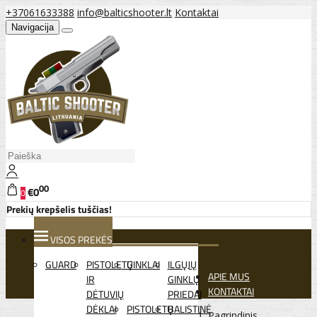
+37061633388
info@balticshooter.lt
Kontaktai
Navigacija
00
€0
0
Prekių krepšelis tuščias!
VISOS PREKĖS
GUARD
PISTOLETŲ
GINKLAI
ILGŲJŲ
APIE MUS
IR
GINKLŲ
KONTAKTAI
DĖTUVIŲ
PRIEDAI
DĖKLAI
PISTOLETŲ
BALISTINĖ
Pagrindinis