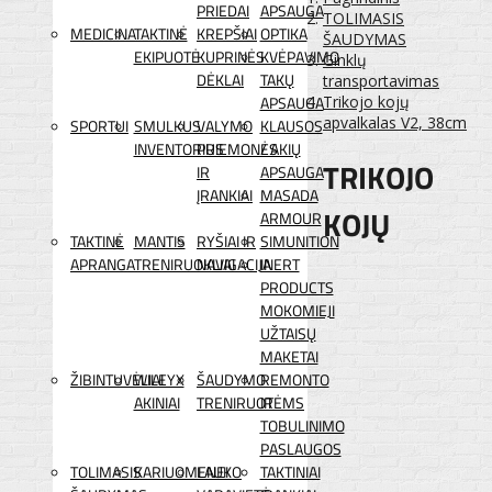
PRIEDAI
APSAUGA
TOLIMASIS
MEDICINA
TAKTINĖ
KREPŠIAI
OPTIKA
ŠAUDYMAS
EKIPUOTĖ
KUPRINĖS
KVĖPAVIMO
Ginklų
DĖKLAI
TAKŲ
transportavimas
APSAUGA
Trikojo kojų
apvalkalas V2, 38cm
SPORTUI
SMULKUS
VALYMO
KLAUSOS
INVENTORIUS
PRIEMONĖS
/ AKIŲ
TRIKOJO
IR
APSAUGA
ĮRANKIAI
MASADA
KOJŲ
ARMOUR
TAKTINĖ
MANTIS
RYŠIAI IR
SIMUNITION
APRANGA
TRENIRUOKLIAI
NAVIGACIJA
INERT
PRODUCTS
MOKOMIEJI
UŽTAISŲ
MAKETAI
ŽIBINTUVĖLIAI
WILEYX
ŠAUDYMO
REMONTO
AKINIAI
TRENIRUOTĖMS
IR
TOBULINIMO
PASLAUGOS
TOLIMASIS
KARIUOMENEI
LAUKO
TAKTINIAI