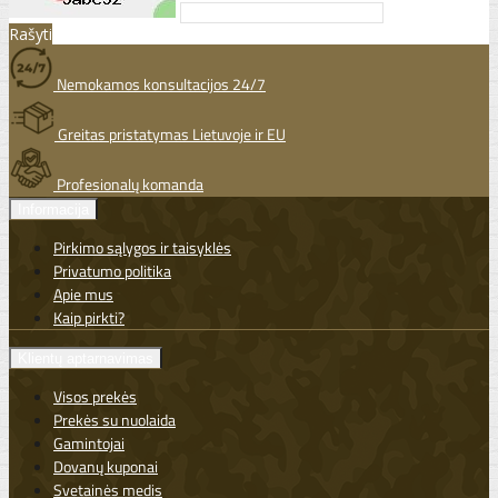
Rašyti
Nemokamos konsultacijos 24/7
Greitas pristatymas Lietuvoje ir EU
Profesionalų komanda
Informacija
Pirkimo sąlygos ir taisyklės
Privatumo politika
Apie mus
Kaip pirkti?
Klientų aptarnavimas
Visos prekės
Prekės su nuolaida
Gamintojai
Dovanų kuponai
Svetainės medis