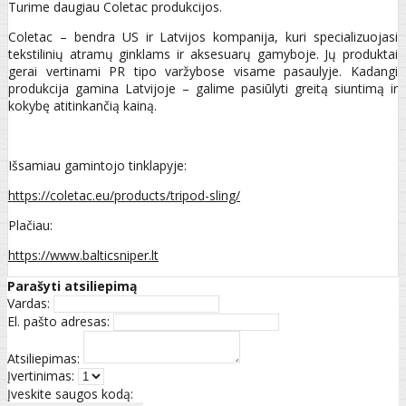
Turime daugiau Coletac produkcijos.
Coletac – bendra US ir Latvijos kompanija, kuri specializuojasi
tekstilinių atramų ginklams ir aksesuarų gamyboje. Jų produktai
gerai vertinami PR tipo varžybose visame pasaulyje. Kadangi
produkcija gamina Latvijoje – galime pasiūlyti greitą siuntimą ir
kokybę atitinkančią kainą.
Išsamiau gamintojo tinklapyje:
https://coletac.eu/products/tripod-sling/
Plačiau:
https://www.balticsniper.lt
Parašyti atsiliepimą
Vardas:
El. pašto adresas:
Atsiliepimas:
Įvertinimas:
Įveskite saugos kodą: