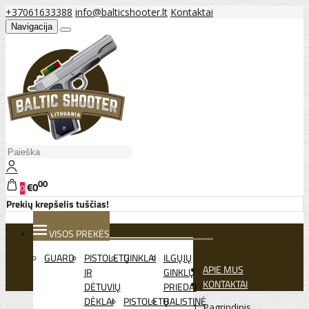
+37061633388
info@balticshooter.lt
Kontaktai
Navigacija
00
€0
0
Prekių krepšelis tuščias!
VISOS PREKĖS
GUARD
PISTOLETŲ
GINKLAI
ILGŲJŲ
APIE MUS
IR
GINKLŲ
KONTAKTAI
DĖTUVIŲ
PRIEDAI
DĖKLAI
PISTOLETŲ
BALISTINĖ
Pagrindinis