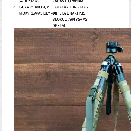
ŠAUDYMAS
VADAVIETĖ
ĮRANKIAI
IŠGYVENIMO
MŪSŲ
FARADAY
TURIZMAS
MOKYKLA
PASIŪLYMAI
DEFENSE
NAKTINIS
BLOKUOJANTYS
MATYMAS
DĖKLAI