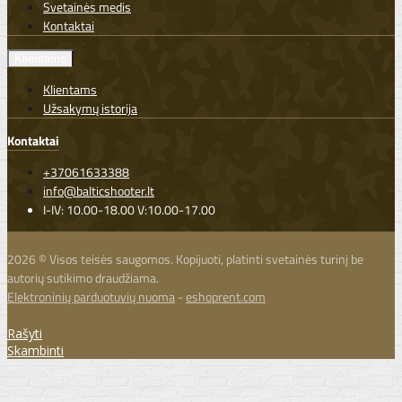
Svetainės medis
Kontaktai
Klientams
Klientams
Užsakymų istorija
Kontaktai
+37061633388
info@balticshooter.lt
I-IV: 10.00-18.00 V:10.00-17.00
2026 © Visos teisės saugomos. Kopijuoti, platinti svetainės turinį be
autorių sutikimo draudžiama.
Elektroninių parduotuvių nuoma
-
eshoprent.com
Rašyti
Skambinti