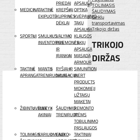
PRIEDAI
APSAUGA
TOLIMASIS
MEDICINA
TAKTINĖ
KREPŠIAI
OPTIKA
ŠAUDYMAS
EKIPUOTĖ
KUPRINĖS
KVĖPAVIMO
Ginklų
DĖKLAI
TAKŲ
transportavimas
APSAUGA
Trikojo diržas
SPORTUI
SMULKUS
VALYMO
KLAUSOS
TRIKOJO
INVENTORIUS
PRIEMONĖS
/ AKIŲ
IR
APSAUGA
DIRŽAS
ĮRANKIAI
MASADA
ARMOUR
TAKTINĖ
MANTIS
RYŠIAI IR
SIMUNITION
APRANGA
TRENIRUOKLIAI
NAVIGACIJA
INERT
PRODUCTS
MOKOMIEJI
UŽTAISŲ
MAKETAI
ŽIBINTUVĖLIAI
WILEYX
ŠAUDYMO
REMONTO
AKINIAI
TRENIRUOTĖMS
IR
TOBULINIMO
PASLAUGOS
TOLIMASIS
KARIUOMENEI
LAUKO
TAKTINIAI