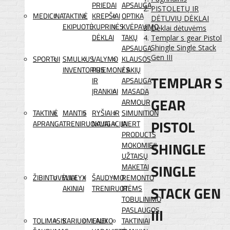
PRIEDAI
APSAUGA
PISTOLETŲ IR
MEDICINA
TAKTINĖ
KREPŠIAI
OPTIKA
DĖTUVIŲ DĖKLAI
EKIPUOTĖ
KUPRINĖS
KVĖPAVIMO
Dėklai dėtuvėms
DĖKLAI
TAKŲ
Templar s gear Pistol
APSAUGA
Shingle Single Stack
Gen III
SPORTUI
SMULKUS
VALYMO
KLAUSOS
INVENTORIUS
PRIEMONĖS
/ AKIŲ
TEMPLAR S
IR
APSAUGA
ĮRANKIAI
MASADA
GEAR
ARMOUR
TAKTINĖ
MANTIS
RYŠIAI IR
SIMUNITION
PISTOL
APRANGA
TRENIRUOKLIAI
NAVIGACIJA
INERT
PRODUCTS
SHINGLE
MOKOMIEJI
UŽTAISŲ
SINGLE
MAKETAI
ŽIBINTUVĖLIAI
WILEYX
ŠAUDYMO
REMONTO
STACK GEN
AKINIAI
TRENIRUOTĖMS
IR
TOBULINIMO
III
PASLAUGOS
TOLIMASIS
KARIUOMENEI
LAUKO
TAKTINIAI