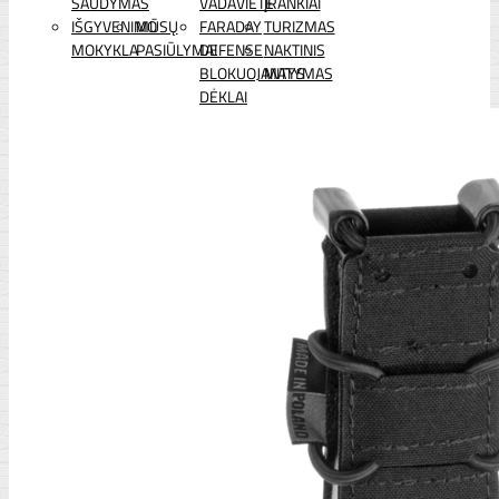
ŠAUDYMAS
VADAVIETĖ
ĮRANKIAI
IŠGYVENIMO
MŪSŲ
FARADAY
TURIZMAS
MOKYKLA
PASIŪLYMAI
DEFENSE
NAKTINIS
BLOKUOJANTYS
MATYMAS
DĖKLAI