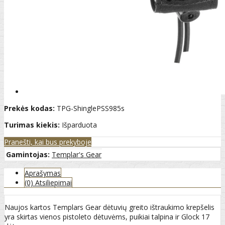
Prekės kodas:
TPG-ShinglePSS985s
Turimas kiekis:
Išparduota
Pranešti, kai bus prekyboje
Gamintojas:
Templar's Gear
Aprašymas
(0) Atsiliepimai
Naujos kartos Templars Gear dėtuvių greito ištraukimo krepšelis
yra skirtas vienos pistoleto dėtuvėms, puikiai talpina ir Glock 17