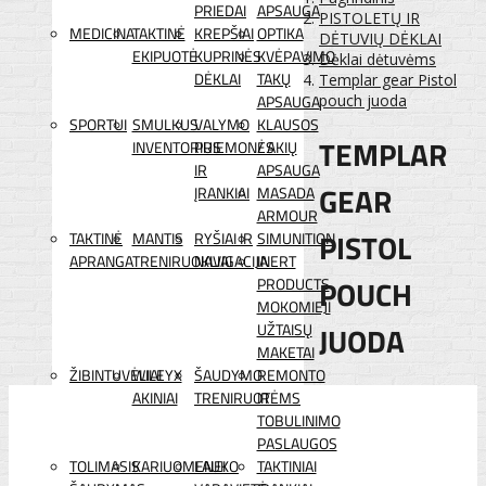
PRIEDAI
APSAUGA
PISTOLETŲ IR
MEDICINA
TAKTINĖ
KREPŠIAI
OPTIKA
DĖTUVIŲ DĖKLAI
EKIPUOTĖ
KUPRINĖS
KVĖPAVIMO
Dėklai dėtuvėms
DĖKLAI
TAKŲ
Templar gear Pistol
APSAUGA
pouch juoda
SPORTUI
SMULKUS
VALYMO
KLAUSOS
TEMPLAR
INVENTORIUS
PRIEMONĖS
/ AKIŲ
IR
APSAUGA
GEAR
ĮRANKIAI
MASADA
ARMOUR
PISTOL
TAKTINĖ
MANTIS
RYŠIAI IR
SIMUNITION
APRANGA
TRENIRUOKLIAI
NAVIGACIJA
INERT
POUCH
PRODUCTS
MOKOMIEJI
JUODA
UŽTAISŲ
MAKETAI
ŽIBINTUVĖLIAI
WILEYX
ŠAUDYMO
REMONTO
AKINIAI
TRENIRUOTĖMS
IR
TOBULINIMO
PASLAUGOS
TOLIMASIS
KARIUOMENEI
LAUKO
TAKTINIAI