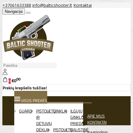
+37061633388
info@balticshooter.lt
Kontaktai
Navigacija
00
€0
0
Prekių krepšelis tuščias!
VISOS PREKĖS
GUARD
PISTOLETŲ
GINKLAI
ILGŲJŲ
APIE MUS
IR
GINKLŲ
KONTAKTAI
DĖTUVIŲ
PRIEDAI
DĖKLAI
PISTOLETŲ
BALISTINĖ
Pagrindinis