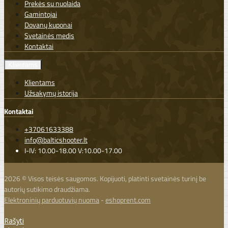
Prekės su nuolaida
Gamintojai
Dovanų kuponai
Svetainės medis
Kontaktai
Klientams
Klientams
Užsakymų istorija
Kontaktai
+37061633388
info@balticshooter.lt
I-IV: 10.00-18.00 V:10.00-17.00
2026 © Visos teisės saugomos. Kopijuoti, platinti svetainės turinį be
autorių sutikimo draudžiama.
Elektroninių parduotuvių nuoma
-
eshoprent.com
Rašyti