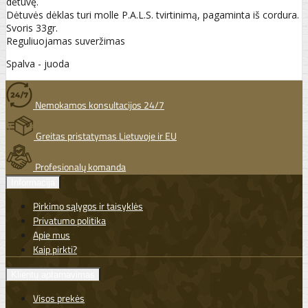
dėtuvę.
Dėtuvės dėklas turi molle P.A.L.S. tvirtinimą, pagaminta iš cordura.
Svoris 33gr.
Reguliuojamas suveržimas
Spalva - juoda
Nemokamos konsultacijos 24/7
Greitas pristatymas Lietuvoje ir EU
Profesionalų komanda
Informacija
Pirkimo sąlygos ir taisyklės
Privatumo politika
Apie mus
Kaip pirkti?
Klientų aptarnavimas
Visos prekės