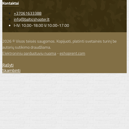
Kontaktai
+37061633388
info@balticshooter.lt
I-IV: 10.00-18.00 V:10.00-17.00
2026 © Visos teisės saugomos. Kopijuoti, platinti svetainės turinį be
autorių sutikimo draudžiama.
Elektroninių parduotuvių nuoma
-
eshoprent.com
Rašyti
Skambinti