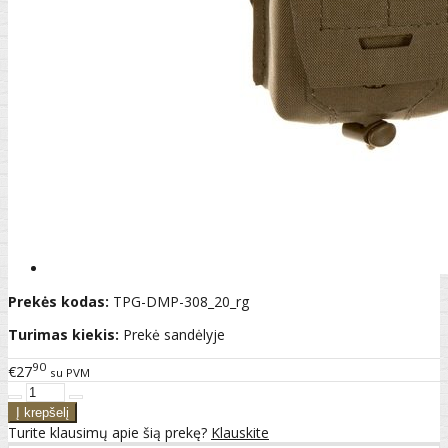
Prekės kodas:
TPG-DMP-308_20_rg
Turimas kiekis:
Prekė sandėlyje
90
€27
su PVM
Turite klausimų apie šią prekę?
Klauskite