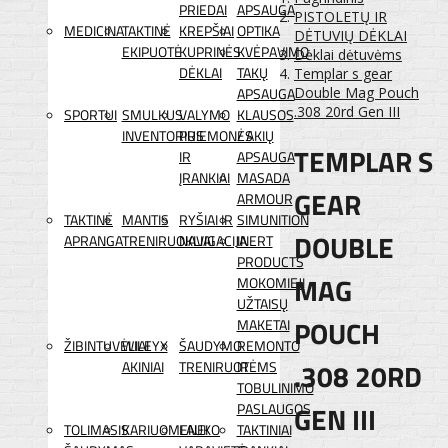
PRIEDAI
APSAUGA
PISTOLETŲ IR
MEDICINA
TAKTINĖ
KREPŠIAI
OPTIKA
DĖTUVIŲ DĖKLAI
EKIPUOTĖ
KUPRINĖS
KVĖPAVIMO
Dėklai dėtuvėms
DĖKLAI
TAKŲ
Templar s gear
APSAUGA
Double Mag Pouch
.308 20rd Gen III
SPORTUI
SMULKUS
VALYMO
KLAUSOS
INVENTORIUS
PRIEMONĖS
/ AKIŲ
TEMPLAR S
IR
APSAUGA
ĮRANKIAI
MASADA
GEAR
ARMOUR
TAKTINĖ
MANTIS
RYŠIAI IR
SIMUNITION
DOUBLE
APRANGA
TRENIRUOKLIAI
NAVIGACIJA
INERT
PRODUCTS
MAG
MOKOMIEJI
UŽTAISŲ
POUCH
MAKETAI
ŽIBINTUVĖLIAI
WILEYX
ŠAUDYMO
REMONTO
.308 20RD
AKINIAI
TRENIRUOTĖMS
IR
TOBULINIMO
GEN III
PASLAUGOS
TOLIMASIS
KARIUOMENEI
LAUKO
TAKTINIAI