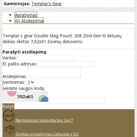
Gamintojas:
Templar's Gear
Aprašymas
(0) Atsiliepimai
Templar s gear Double Mag Pouch .308 20rd Gen III dėtuvių
dėklas skirtas 7,62x51 šovinių dėtuvėms.
Parašyti atsiliepimą
Vardas:
El. pašto adresas:
Atsiliepimas:
Įvertinimas:
Įveskite saugos kodą:
Rašyti
Nemokamos konsultacijos 24/7
Greitas pristatymas Lietuvoje ir EU