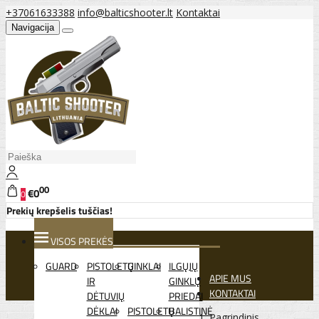
+37061633388
info@balticshooter.lt
Kontaktai
Navigacija
00
€0
0
Prekių krepšelis tuščias!
VISOS PREKĖS
GUARD
PISTOLETŲ
GINKLAI
ILGŲJŲ
APIE MUS
IR
GINKLŲ
KONTAKTAI
DĖTUVIŲ
PRIEDAI
DĖKLAI
PISTOLETŲ
BALISTINĖ
Pagrindinis