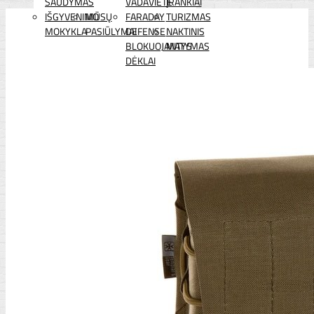
ŠAUDYMAS
VADAVIETĖ
ĮRANKIAI
IŠGYVENIMO
MŪSŲ
FARADAY
TURIZMAS
MOKYKLA
PASIŪLYMAI
DEFENSE
NAKTINIS
BLOKUOJANTYS
MATYMAS
DĖKLAI