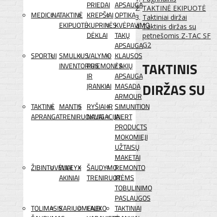
PRIEDAI
APSAUGA
TAKTINĖ EKIPUOTĖ
MEDICINA
TAKTINĖ
KREPŠIAI
OPTIKA
Taktiniai diržai
EKIPUOTĖ
KUPRINĖS
KVĖPAVIMO
Taktinis diržas su
DĖKLAI
TAKŲ
petnešomis Z-TAC SF
APSAUGA
G2
SPORTUI
SMULKUS
VALYMO
KLAUSOS
TAKTINIS
INVENTORIUS
PRIEMONĖS
/ AKIŲ
IR
APSAUGA
DIRŽAS SU
ĮRANKIAI
MASADA
ARMOUR
TAKTINĖ
MANTIS
RYŠIAI IR
SIMUNITION
APRANGA
TRENIRUOKLIAI
NAVIGACIJA
INERT
PRODUCTS
MOKOMIEJI
UŽTAISŲ
MAKETAI
ŽIBINTUVĖLIAI
WILEYX
ŠAUDYMO
REMONTO
AKINIAI
TRENIRUOTĖMS
IR
TOBULINIMO
PASLAUGOS
TOLIMASIS
KARIUOMENEI
LAUKO
TAKTINIAI