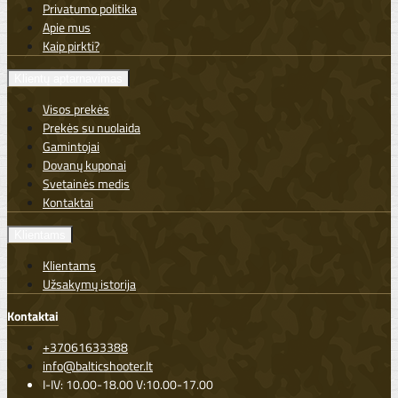
Privatumo politika
Apie mus
Kaip pirkti?
Klientų aptarnavimas
Visos prekės
Prekės su nuolaida
Gamintojai
Dovanų kuponai
Svetainės medis
Kontaktai
Klientams
Klientams
Užsakymų istorija
Kontaktai
+37061633388
info@balticshooter.lt
I-IV: 10.00-18.00 V:10.00-17.00