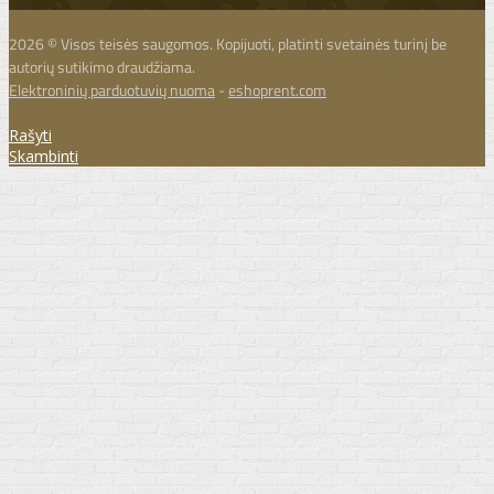
2026 © Visos teisės saugomos. Kopijuoti, platinti svetainės turinį be
autorių sutikimo draudžiama.
Elektroninių parduotuvių nuoma
-
eshoprent.com
Rašyti
Skambinti