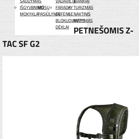
ŠAUDYMAS
VADAVIETĖ
ĮRANKIAI
IŠGYVENIMO
MŪSŲ
FARADAY
TURIZMAS
MOKYKLA
PASIŪLYMAI
DEFENSE
NAKTINIS
BLOKUOJANTYS
MATYMAS
DĖKLAI
PETNEŠOMIS Z-
TAC SF G2