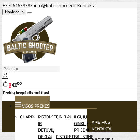
+37061633388
info@balticshooter.lt
Kontaktai
Navigacija
00
€0
0
Prekių krepšelis tuščias!
VISOS PREKĖS
GUARD
PISTOLETŲ
GINKLAI
ILGŲJŲ
APIE MUS
IR
GINKLŲ
KONTAKTAI
DĖTUVIŲ
PRIEDAI
DĖKLAI
PISTOLETŲ
BALISTINĖ
Pagrindinis