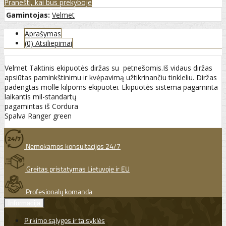
Pranešti, kai bus prekyboje
Gamintojas:
Velmet
Aprašymas
(0) Atsiliepimai
Velmet Taktinis ekipuotės diržas su petnešomis.Iš vidaus diržas
apsiūtas paminkštinimu ir kvėpavimą užtikrinančiu tinkleliu. Diržas
padengtas molle kilpoms ekipuotei. Ekipuotės sistema pagaminta
laikantis mil-standartų
pagamintas iš Cordura
Spalva Ranger green
Nemokamos konsultacijos 24/7
Greitas pristatymas Lietuvoje ir EU
Profesionalų komanda
Informacija
Pirkimo sąlygos ir taisyklės