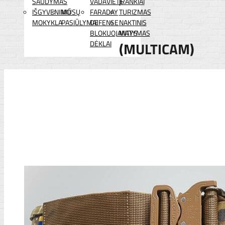
ŠAUDYMAS
VADAVIETĖ
ĮRANKIAI
IŠGYVENIMO
MŪSŲ
FARADAY
TURIZMAS
MOKYKLA
PASIŪLYMAI
DEFENSE
NAKTINIS
BLOKUOJANTYS
MATYMAS
DĖKLAI
(MULTICAM)