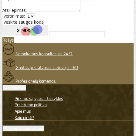
Atsiliepimas:
Įvertinimas:
Įveskite saugos kodą:
Rašyti
Nemokamos konsultacijos 24/7
Greitas pristatymas Lietuvoje ir EU
Profesionalų komanda
Informacija
Pirkimo sąlygos ir taisyklės
Privatumo politika
Apie mus
Kaip pirkti?
Klientų aptarnavimas