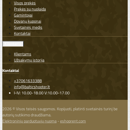
Visos prekės
Prekės su nuolaida
Gamintojai
Dovanų kuponai
Svetainės medis
Kontaktai
Klientams
Klientams
Užsakymų istorija
Kontaktai
+37061633388
info@balticshooter.lt
I-IV: 10.00-18.00 V:10.00-17.00
2026 © Visos teisės saugomos. Kopijuoti, platinti svetainės turinį be
autorių sutikimo draudžiama.
Elektroninių parduotuvių nuoma
-
eshoprent.com