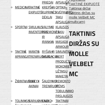
PRIEDAI
APSAUGA
TAKTINĖ EKIPUOTĖ
MEDICINA
TAKTINĖ
KREPŠIAI
OPTIKA
Taktiniai diržai
EKIPUOTĖ
KUPRINĖS
KVĖPAVIMO
Taktinis diržas su
DĖKLAI
TAKŲ
molle VelBelt MC
APSAUGA
(multicam)
SPORTUI
SMULKUS
VALYMO
KLAUSOS
TAKTINIS
INVENTORIUS
PRIEMONĖS
/ AKIŲ
IR
APSAUGA
DIRŽAS SU
ĮRANKIAI
MASADA
ARMOUR
MOLLE
TAKTINĖ
MANTIS
RYŠIAI IR
SIMUNITION
APRANGA
TRENIRUOKLIAI
NAVIGACIJA
INERT
VELBELT
PRODUCTS
MOKOMIEJI
MC
UŽTAISŲ
MAKETAI
ŽIBINTUVĖLIAI
WILEYX
ŠAUDYMO
REMONTO
AKINIAI
TRENIRUOTĖMS
IR
TOBULINIMO
PASLAUGOS
TOLIMASIS
KARIUOMENEI
LAUKO
TAKTINIAI