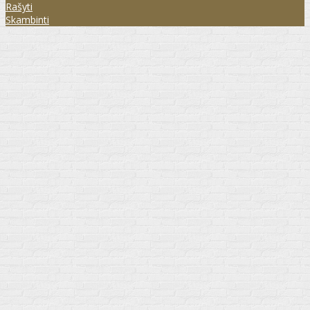
Rašyti
Skambinti