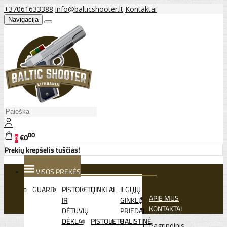
+37061633388
info@balticshooter.lt
Kontaktai
Navigacija
00
€0
0
Prekių krepšelis tuščias!
VISOS PREKĖS
GUARD
PISTOLETŲ
GINKLAI
ILGŲJŲ
APIE MUS
IR
GINKLŲ
KONTAKTAI
DĖTUVIŲ
PRIEDAI
DĖKLAI
PISTOLETŲ
BALISTINĖ
Pagrindinis