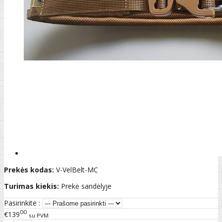
Prekės kodas:
V-VelBelt-MC
Turimas kiekis:
Prekė sandėlyje
Pasirinkite :
00
€139
su PVM