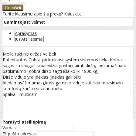
Turite klausimų apie šią prekę?
Klauskite
Gamintojas:
Velmet
Aprašymas
(0) Atsiliepimai
Molle taktinis diržas VelBelt
Patentuotos Cobraquickreleasesystem sistemos dėka Kobra
sagtis su saugos kilpaleidžia greitai nuimti diržą, nesumažinant
patikimumo (Kobra diržo sagti išlaiko iki 1800 kg).
Diržo viduje yra įdėklas (įdėklas gali būti
įdedamas/išimamas),kuris gaminio viduje suteikia maksimalų
komfortą karšto sezono metu.
Spalva - multicam
Parašyti atsiliepimą
Vardas:
El. pašto adresas: