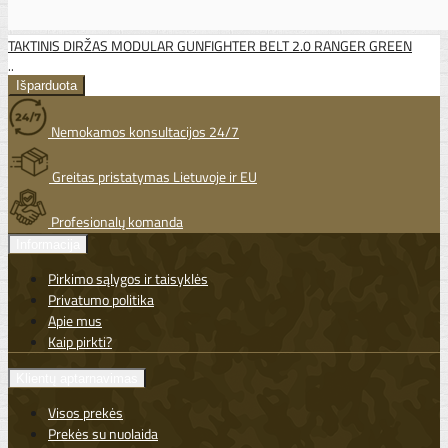
TAKTINIS DIRŽAS MODULAR GUNFIGHTER BELT 2.0 RANGER GREEN
..
Nemokamos konsultacijos 24/7
Greitas pristatymas Lietuvoje ir EU
Profesionalų komanda
Informacija
Pirkimo sąlygos ir taisyklės
Privatumo politika
Apie mus
Kaip pirkti?
Klientų aptarnavimas
Visos prekės
Prekės su nuolaida