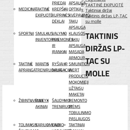
PRIEDAI
APSAUGA
TAKTINĖ EKIPUOTĖ
MEDICINA
TAKTINĖ
KREPŠIAI
OPTIKA
Taktiniai diržai
EKIPUOTĖ
KUPRINĖS
KVĖPAVIMO
Taktinis diržas LP-TAC
DĖKLAI
TAKŲ
su molle
APSAUGA
TAKTINIS
SPORTUI
SMULKUS
VALYMO
KLAUSOS
INVENTORIUS
PRIEMONĖS
/ AKIŲ
DIRŽAS LP-
IR
APSAUGA
ĮRANKIAI
MASADA
TAC SU
ARMOUR
TAKTINĖ
MANTIS
RYŠIAI IR
SIMUNITION
APRANGA
TRENIRUOKLIAI
NAVIGACIJA
INERT
MOLLE
PRODUCTS
MOKOMIEJI
UŽTAISŲ
MAKETAI
ŽIBINTUVĖLIAI
WILEYX
ŠAUDYMO
REMONTO
AKINIAI
TRENIRUOTĖMS
IR
TOBULINIMO
PASLAUGOS
TOLIMASIS
KARIUOMENEI
LAUKO
TAKTINIAI