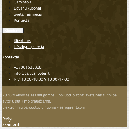
Gamintojai
Dovanų kuponai
Svetainės medis
Kontaktai
Klientams
Klientams
Užsakymų istorija
Kontaktai
+37061633388
info@balticshooter.lt
I-IV: 10.00-18.00 V:10.00-17.00
2026 © Visos teisės saugomos. Kopijuoti, platinti svetainės turinį be
autorių sutikimo draudžiama.
Elektroninių parduotuvių nuoma
-
eshoprent.com
Rašyti
Skambinti