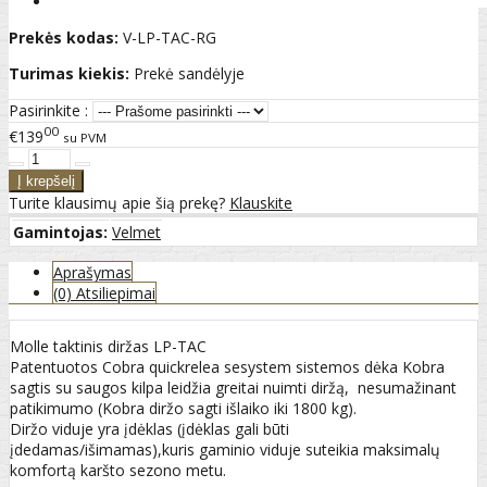
Prekės kodas:
V-LP-TAC-RG
Turimas kiekis:
Prekė sandėlyje
Pasirinkite :
00
€139
su PVM
Turite klausimų apie šią prekę?
Klauskite
Gamintojas:
Velmet
Aprašymas
(0) Atsiliepimai
Molle taktinis diržas LP-TAC
Patentuotos Cobra quickrelea sesystem sistemos dėka Kobra
sagtis su saugos kilpa leidžia greitai nuimti diržą, nesumažinant
patikimumo (Kobra diržo sagti išlaiko iki 1800 kg).
Diržo viduje yra įdėklas (įdėklas gali būti
įdedamas/išimamas),kuris gaminio viduje suteikia maksimalų
komfortą karšto sezono metu.