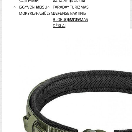
ŠAUDYMAS
VADAVIETĖ
ĮRANKIAI
IŠGYVENIMO
MŪSŲ
FARADAY
TURIZMAS
MOKYKLA
PASIŪLYMAI
DEFENSE
NAKTINIS
BLOKUOJANTYS
MATYMAS
DĖKLAI