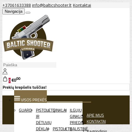
+37061633388
info@balticshooter.lt
Kontaktai
Navigacija
00
€0
0
Prekių krepšelis tuščias!
VISOS PREKĖS
GUARD
PISTOLETŲ
GINKLAI
ILGŲJŲ
APIE MUS
IR
GINKLŲ
KONTAKTAI
DĖTUVIŲ
PRIEDAI
DĖKLAI
PISTOLETŲ
BALISTINĖ
Pagrindinis