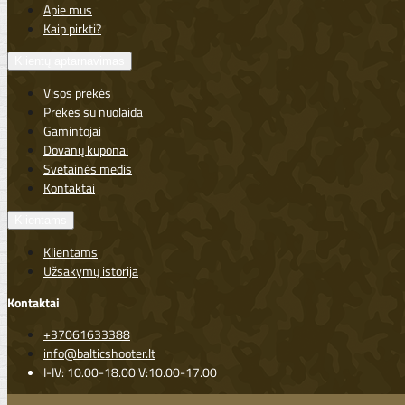
Apie mus
Kaip pirkti?
Klientų aptarnavimas
Visos prekės
Prekės su nuolaida
Gamintojai
Dovanų kuponai
Svetainės medis
Kontaktai
Klientams
Klientams
Užsakymų istorija
Kontaktai
+37061633388
info@balticshooter.lt
I-IV: 10.00-18.00 V:10.00-17.00