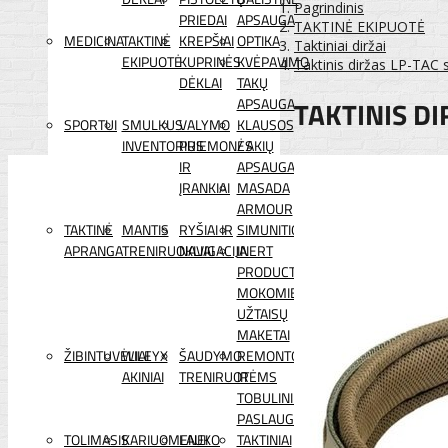
Pagrindinis
PRIEDAI
APSAUGA
TAKTINĖ EKIPUOTĖ
MEDICINA
TAKTINĖ
KREPŠIAI
OPTIKA
Taktiniai diržai
EKIPUOTĖ
KUPRINĖS
KVĖPAVIMO
Taktinis diržas LP-TAC 
DĖKLAI
TAKŲ
TAKTINIS DI
APSAUGA
SPORTUI
SMULKUS
VALYMO
KLAUSOS
INVENTORIUS
PRIEMONĖS
/ AKIŲ
IR
APSAUGA
ĮRANKIAI
MASADA
ARMOUR
TAKTINĖ
MANTIS
RYŠIAI IR
SIMUNITION
APRANGA
TRENIRUOKLIAI
NAVIGACIJA
INERT
PRODUCTS
MOKOMIEJI
UŽTAISŲ
MAKETAI
ŽIBINTUVĖLIAI
WILEYX
ŠAUDYMO
REMONTO
AKINIAI
TRENIRUOTĖMS
IR
TOBULINIMO
PASLAUGOS
TOLIMASIS
KARIUOMENEI
LAUKO
TAKTINIAI