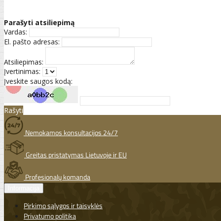
Parašyti atsiliepimą
Vardas:
El. pašto adresas:
Atsiliepimas:
Įvertinimas:
Įveskite saugos kodą:
Rašyti
Nemokamos konsultacijos 24/7
Greitas pristatymas Lietuvoje ir EU
Profesionalų komanda
Informacija
Pirkimo sąlygos ir taisyklės
Privatumo politika