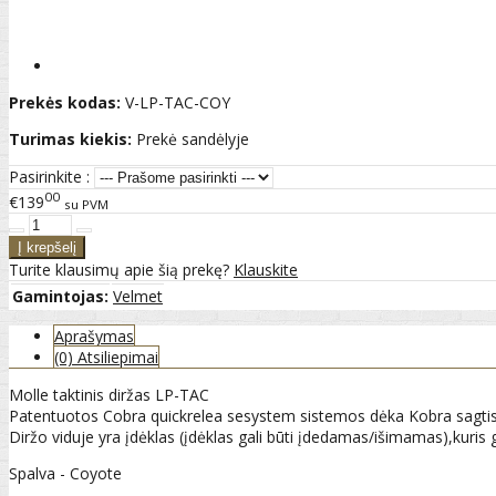
Prekės kodas:
V-LP-TAC-COY
Turimas kiekis:
Prekė sandėlyje
Pasirinkite :
00
€139
su PVM
Turite klausimų apie šią prekę?
Klauskite
Gamintojas:
Velmet
Aprašymas
(0) Atsiliepimai
Molle taktinis diržas LP-TAC
Patentuotos Cobra quickrelea sesystem sistemos dėka Kobra sagtis su
Diržo viduje yra įdėklas (įdėklas gali būti įdedamas/išimamas),kuri
Spalva - Coyote