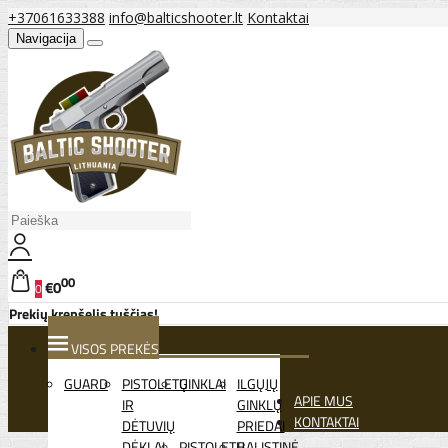
+37061633388
info@balticshooter.lt
Kontaktai
Navigacija
00
€0
0
Prekių krepšelis tuščias!
VISOS PREKĖS
GUARD
PISTOLETŲ
GINKLAI
ILGŲJŲ
APIE MUS
IR
GINKLŲ
KONTAKTAI
DĖTUVIŲ
PRIEDAI
DĖKLAI
PISTOLETŲ
BALISTINĖ