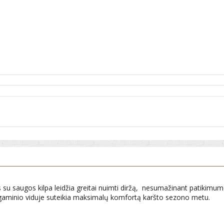
 saugos kilpa leidžia greitai nuimti diržą, nesumažinant patikimumo (
s gaminio viduje suteikia maksimalų komfortą karšto sezono metu.