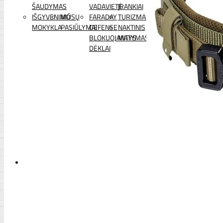
ŠAUDYMAS
VADAVIETĖ
ĮRANKIAI
IŠGYVENIMO
MŪSŲ
FARADAY
TURIZMAS
MOKYKLA
PASIŪLYMAI
DEFENSE
NAKTINIS
BLOKUOJANTYS
MATYMAS
DĖKLAI