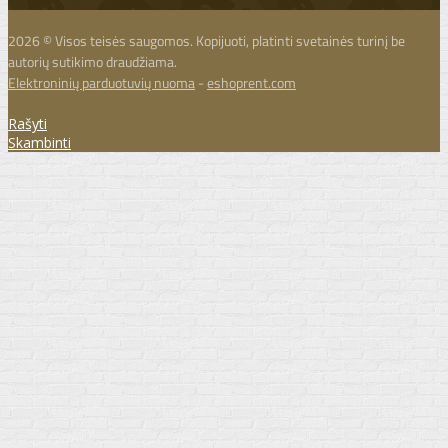
2026 © Visos teisės saugomos. Kopijuoti, platinti svetainės turinį be
autorių sutikimo draudžiama.
Elektroninių parduotuvių nuoma
-
eshoprent.com
Rašyti
Skambinti