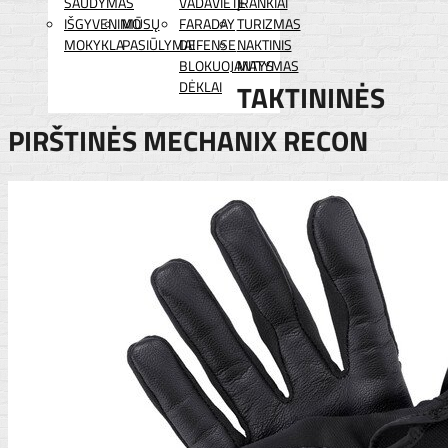
ŠAUDYMAS
VADAVIETĖ
ĮRANKIAI
IŠGYVENIMO
MŪSŲ
FARADAY
TURIZMAS
MOKYKLA
PASIŪLYMAI
DEFENSE
NAKTINIS
BLOKUOJANTYS
MATYMAS
DĖKLAI
TAKTININĖS
PIRŠTINĖS MECHANIX RECON