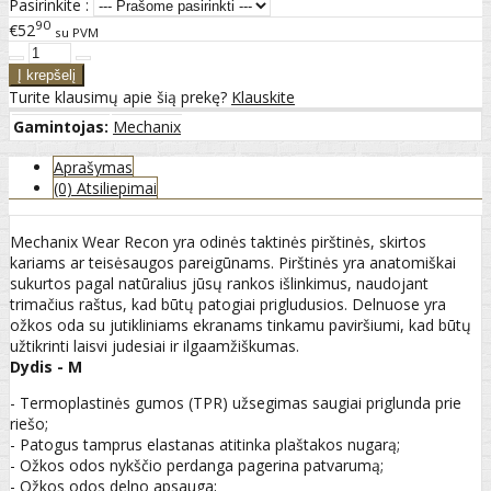
Pasirinkite :
90
€52
su PVM
Turite klausimų apie šią prekę?
Klauskite
Gamintojas:
Mechanix
Aprašymas
(0) Atsiliepimai
Mechanix Wear Recon yra odinės taktinės pirštinės, skirtos
kariams ar teisėsaugos pareigūnams. Pirštinės yra anatomiškai
sukurtos pagal natūralius jūsų rankos išlinkimus, naudojant
trimačius raštus, kad būtų patogiai prigludusios. Delnuose yra
ožkos oda su jutikliniams ekranams tinkamu paviršiumi, kad būtų
užtikrinti laisvi judesiai ir ilgaamžiškumas.
Dydis - M
- Termoplastinės gumos (TPR) užsegimas saugiai priglunda prie
riešo;
- Patogus tamprus elastanas atitinka plaštakos nugarą;
- Ožkos odos nykščio perdanga pagerina patvarumą;
- Ožkos odos delno apsauga;