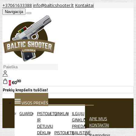
+37061633388
info@balticshooter.lt
Kontaktai
Navigacija
00
€0
0
Prekių krepšelis tuščias!
VISOS PREKĖS
GUARD
PISTOLETŲ
GINKLAI
ILGŲJŲ
APIE MUS
IR
GINKLŲ
KONTAKTAI
DĖTUVIŲ
PRIEDAI
DĖKLAI
PISTOLETŲ
BALISTINĖ
Pagrindinis