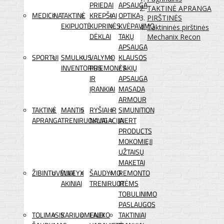
PRIEDAI
APSAUGA
TAKTINĖ APRANGA
MEDICINA
TAKTINĖ
KREPŠIAI
OPTIKA
PIRŠTINĖS
EKIPUOTĖ
KUPRINĖS
KVĖPAVIMO
Taktininės pirštinės
DĖKLAI
TAKŲ
Mechanix Recon
APSAUGA
SPORTUI
SMULKUS
VALYMO
KLAUSOS
INVENTORIUS
PRIEMONĖS
/ AKIŲ
IR
APSAUGA
ĮRANKIAI
MASADA
ARMOUR
TAKTINĖ
MANTIS
RYŠIAI IR
SIMUNITION
APRANGA
TRENIRUOKLIAI
NAVIGACIJA
INERT
PRODUCTS
MOKOMIEJI
UŽTAISŲ
MAKETAI
ŽIBINTUVĖLIAI
WILEYX
ŠAUDYMO
REMONTO
AKINIAI
TRENIRUOTĖMS
IR
TOBULINIMO
PASLAUGOS
TOLIMASIS
KARIUOMENEI
LAUKO
TAKTINIAI