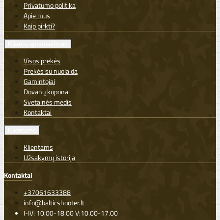
Privatumo politika
Apie mus
Kaip pirkti?
Klientų aptarnavimas
Visos prekės
Prekės su nuolaida
Gamintojai
Dovanų kuponai
Svetainės medis
Kontaktai
Klientams
Klientams
Užsakymų istorija
Kontaktai
+37061633388
info@balticshooter.lt
I-IV: 10.00-18.00 V:10.00-17.00