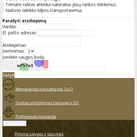
- Trimatis raštas atitinka natūralius jūsų rankos išlinkimus;
- Nailono laikiklio kilpos transportavimui;
Parašyti atsiliepimą
Vardas:
El. pašto adresas:
Atsiliepimas:
Įvertinimas:
Įveskite saugos kodą:
Rašyti
Nemokamos konsultacijos 24/7
Greitas pristatymas Lietuvoje ir EU
Profesionalų komanda
Informacija
Pirkimo sąlygos ir taisyklės