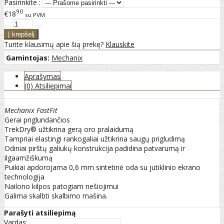
Pasirinkite :
90
€18
su PVM
Turite klausimų apie šią prekę?
Klauskite
Gamintojas:
Mechanix
Aprašymas
(0) Atsiliepimai
Mechanix FastFit
Gerai priglundančios
TrekDry® užtikrina gerą oro pralaidumą
Tampriai elastingi rankogaliai užtikrina saugų prigludimą
Odiniai pirštų galiukų konstrukcija padidina patvarumą ir
ilgaamžiškumą
Puikiai apdorojama 0,6 mm sintetinė oda su jutiklinio ekrano
technologija
Nailono kilpos patogiam nešiojimui
Galima skalbti skalbimo mašina.
Parašyti atsiliepimą
Vardas: