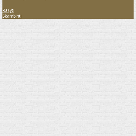
Rašyti
Skambinti