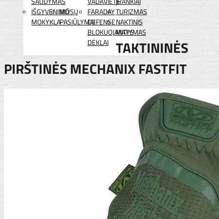
ŠAUDYMAS
VADAVIETĖ
ĮRANKIAI
IŠGYVENIMO
MŪSŲ
FARADAY
TURIZMAS
MOKYKLA
PASIŪLYMAI
DEFENSE
NAKTINIS
BLOKUOJANTYS
MATYMAS
DĖKLAI
TAKTININĖS
PIRŠTINĖS MECHANIX FASTFIT