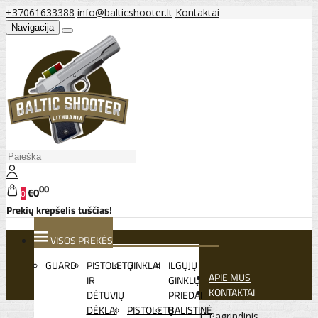
+37061633388
info@balticshooter.lt
Kontaktai
Navigacija
00
€0
0
Prekių krepšelis tuščias!
VISOS PREKĖS
GUARD
PISTOLETŲ
GINKLAI
ILGŲJŲ
APIE MUS
IR
GINKLŲ
KONTAKTAI
DĖTUVIŲ
PRIEDAI
DĖKLAI
PISTOLETŲ
BALISTINĖ
Pagrindinis