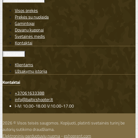
Visos prekės
Prekės su nuolaida
Gamintojai
Dovanų kuponai
Svetainės medis
Kontaktai
Klientams
Klientams
Užsakymų istorija
Kontaktai
+37061633388
info@balticshooter.lt
I-IV: 10.00-18.00 V:10.00-17.00
2026 © Visos teisės saugomos. Kopijuoti, platinti svetainės turinį be
autorių sutikimo draudžiama.
Elektroninių parduotuvių nuoma
-
eshoprent.com