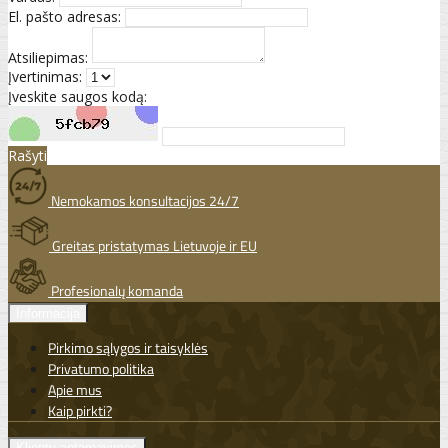
El. pašto adresas:
Atsiliepimas:
Įvertinimas:
Įveskite saugos kodą:
Rašyti
Nemokamos konsultacijos 24/7
Greitas pristatymas Lietuvoje ir EU
Profesionalų komanda
Informacija
Pirkimo sąlygos ir taisyklės
Privatumo politika
Apie mus
Kaip pirkti?
Klientų aptarnavimas