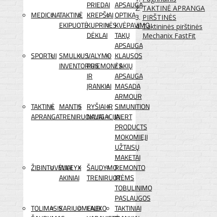
PRIEDAI
APSAUGA
TAKTINĖ APRANGA
MEDICINA
TAKTINĖ
KREPŠIAI
OPTIKA
PIRŠTINĖS
EKIPUOTĖ
KUPRINĖS
KVĖPAVIMO
Taktininės pirštinės
DĖKLAI
TAKŲ
Mechanix FastFit
APSAUGA
SPORTUI
SMULKUS
VALYMO
KLAUSOS
INVENTORIUS
PRIEMONĖS
/ AKIŲ
IR
APSAUGA
ĮRANKIAI
MASADA
ARMOUR
TAKTINĖ
MANTIS
RYŠIAI IR
SIMUNITION
APRANGA
TRENIRUOKLIAI
NAVIGACIJA
INERT
PRODUCTS
MOKOMIEJI
UŽTAISŲ
MAKETAI
ŽIBINTUVĖLIAI
WILEYX
ŠAUDYMO
REMONTO
AKINIAI
TRENIRUOTĖMS
IR
TOBULINIMO
PASLAUGOS
TOLIMASIS
KARIUOMENEI
LAUKO
TAKTINIAI