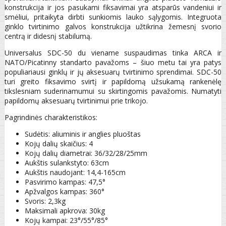
konstrukcija ir jos pasukami fiksavimai yra atsparūs vandeniui ir
smėliui, pritaikyta dirbti sunkiomis lauko sąlygomis. Integruota
ginklo tvirtinimo galvos konstrukcija užtikrina žemesnį svorio
centrą ir didesnį stabilumą.
Universalus SDC-50 du viename suspaudimas tinka ARCA ir
NATO/Picatinny standarto pavažoms – šiuo metu tai yra patys
populiariausi ginklų ir jų aksesuarų tvirtinimo sprendimai. SDC-50
turi greito fiksavimo svirtį ir papildomą užsukamą rankenėlę
tikslesniam suderinamumui su skirtingomis pavažomis. Numatyti
papildomų aksesuarų tvirtinimui prie trikojo.
Pagrindinės charakteristikos:
Sudėtis: aliuminis ir anglies pluoštas
Kojų dalių skaičius: 4
Kojų dalių diametrai: 36/32/28/25mm
Aukštis sulankstyto: 63cm
Aukštis naudojant: 14,4-165cm
Pasvirimo kampas: 47,5°
Apžvalgos kampas: 360°
Svoris: 2,3kg
Maksimali apkrova: 30kg
Kojų kampai: 23°/55°/85°