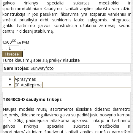
galvos rinkinys specialiai sukurtas medžioklei ir
sportiniam/taktiniam šaudymui. Unikali anglies pluošto vamzdžio
konstrukcija ir jos pasukami fiksavimai yra atsparūs vandeniui ir
smėliui, pritaikyta dirbti sunkiomis lauko sąlygomis. Integruota
ginklo tvirtinimo galvos konstrukcija užtikrina žemesnį svorio
centrą ir didesnį stabilumą.
00
€600
su PVM
Turite klausimų apie šią prekę?
Klauskite
Gamintojas:
Sunwayfoto
Aprašymas
(0) Atsiliepimai
T3640CS-D šaudymo trikojis
Naujas modelis mūsų asortimente išsiskiria didesnio diametro
kojomis, didesne reguliavimo galva su padidėjusiu posvyrio kampu
ir iki 30kg padidėjusia atlaikoma apkrova. Trikojo ir tvirtinimo
galvos rinkinys specialiai sukurtas medžioklei ir
sportiniam/taktiniam šaudymui. Unikali anglies pluošto vamzdžio