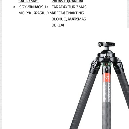
ŠAUDYMAS
VADAVIETĖ
ĮRANKIAI
IŠGYVENIMO
MŪSŲ
FARADAY
TURIZMAS
MOKYKLA
PASIŪLYMAI
DEFENSE
NAKTINIS
BLOKUOJANTYS
MATYMAS
DĖKLAI