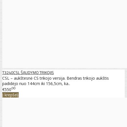
T3240CSL ŠAUDYMO TRIKOJIS
CSL – aukštesnė CS trikojo versija. Bendras trikojo aukštis
padidėjo nuo 144cm iki 156,5cm, ka..
00
€550
Į krepšelį