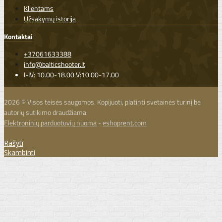
Klientams
Užsakymų istorija
Kontaktai
+37061633388
info@balticshooter.lt
I-IV: 10.00-18.00 V:10.00-17.00
2026 © Visos teisės saugomos. Kopijuoti, platinti svetainės turinį be
autorių sutikimo draudžiama.
Elektroninių parduotuvių nuoma
-
eshoprent.com
Rašyti
Skambinti