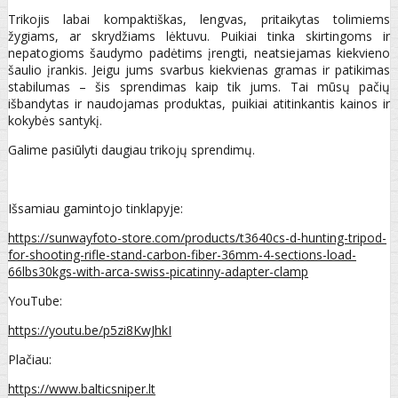
Trikojis labai kompaktiškas, lengvas, pritaikytas tolimiems
žygiams, ar skrydžiams lėktuvu. Puikiai tinka skirtingoms ir
nepatogioms šaudymo padėtims įrengti, neatsiejamas kiekvieno
šaulio įrankis. Jeigu jums svarbus kiekvienas gramas ir patikimas
stabilumas – šis sprendimas kaip tik jums. Tai mūsų pačių
išbandytas ir naudojamas produktas, puikiai atitinkantis kainos ir
kokybės santykį.
Galime pasiūlyti daugiau trikojų sprendimų.
Išsamiau gamintojo tinklapyje:
https://sunwayfoto-store.com/products/t3640cs-d-hunting-tripod-
for-shooting-rifle-stand-carbon-fiber-36mm-4-sections-load-
66lbs30kgs-with-arca-swiss-picatinny-adapter-clamp
YouTube:
https://youtu.be/p5zi8KwJhkI
Plačiau:
https://www.balticsniper.lt