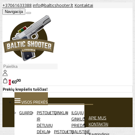
+37061633388
info@balticshooter.lt
Kontaktai
Navigacija
00
€0
0
Prekių krepšelis tuščias!
VISOS PREKĖS
GUARD
PISTOLETŲ
GINKLAI
ILGŲJŲ
APIE MUS
IR
GINKLŲ
KONTAKTAI
DĖTUVIŲ
PRIEDAI
DĖKLAI
PISTOLETŲ
BALISTINĖ
Pagrindinis