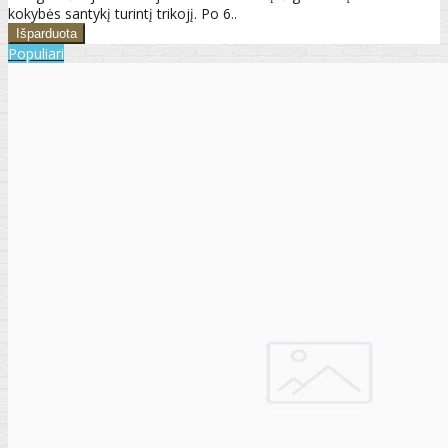
kokybės santykį turintį trikojį. Po 6..
Populiari