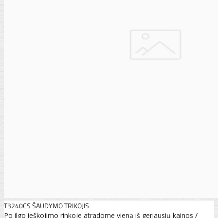
T3240CS ŠAUDYMO TRIKOJIS
Po ilgo ieškojimo rinkoje atradome vieną iš geriausių kainos /