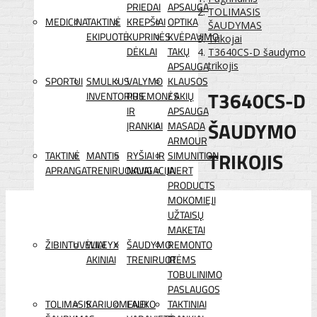
PRIEDAI
APSAUGA
TOLIMASIS
MEDICINA
TAKTINĖ
KREPŠIAI
OPTIKA
ŠAUDYMAS
EKIPUOTĖ
KUPRINĖS
KVĖPAVIMO
Trikojai
DĖKLAI
TAKŲ
T3640CS-D šaudymo
APSAUGA
trikojis
SPORTUI
SMULKUS
VALYMO
KLAUSOS
T3640CS-D
INVENTORIUS
PRIEMONĖS
/ AKIŲ
IR
APSAUGA
ŠAUDYMO
ĮRANKIAI
MASADA
ARMOUR
TRIKOJIS
TAKTINĖ
MANTIS
RYŠIAI IR
SIMUNITION
APRANGA
TRENIRUOKLIAI
NAVIGACIJA
INERT
PRODUCTS
MOKOMIEJI
UŽTAISŲ
MAKETAI
ŽIBINTUVĖLIAI
WILEYX
ŠAUDYMO
REMONTO
AKINIAI
TRENIRUOTĖMS
IR
TOBULINIMO
PASLAUGOS
TOLIMASIS
KARIUOMENEI
LAUKO
TAKTINIAI