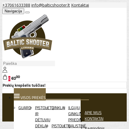
+37061633388
info@balticshooter.lt
Kontaktai
Navigacija
00
€0
0
Prekių krepšelis tuščias!
VISOS PREKĖS
GUARD
PISTOLETŲ
GINKLAI
ILGŲJŲ
APIE MUS
IR
GINKLŲ
KONTAKTAI
DĖTUVIŲ
PRIEDAI
DĖKLAI
PISTOLETŲ
BALISTINĖ
Pagrindinis