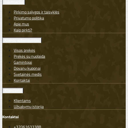
Informacija
Pirkimo sąlygos ir taisyklės
Privatumo politika
Apie mus
Kaip pirkti?
Klientų aptarnavimas
Visos prekės
Prekės su nuolaida
Gamintojai
Dovanų kuponai
Svetainės medis
Kontaktai
Klientams
Klientams
Užsakymų istorija
Kontaktai
+37061633388