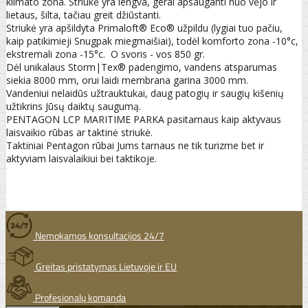
klimato zona. Striukė yra lengva, gerai apsauganti nuo vėjo ir
lietaus, šilta, tačiau greit džiūstanti.
Striukė yra apšildyta Primaloft® Eco® užpildu (lygiai tuo pačiu,
kaip patikimieji Snugpak miegmaišiai), todėl komforto zona -10°c,
ekstremali zona -15°c. O svoris - vos 850 gr.
Dėl unikalaus Storm|Tex® padengimo, vandens atsparumas
siekia 8000 mm, orui laidi membrana garina 3000 mm.
Vandeniui nelaidūs užtrauktukai, daug patogių ir saugių kišenių
užtikrins Jūsų daiktų saugumą.
PENTAGON LCP MARITIME PARKA pasitarnaus kaip aktyvaus
laisvaikio rūbas ar taktinė striukė.
Taktiniai Pentagon rūbai Jums tarnaus ne tik turizme bet ir
aktyviam laisvalaikiui bei taktikoje.
Nemokamos konsultacijos 24/7
Greitas pristatymas Lietuvoje ir EU
Profesionalų komanda