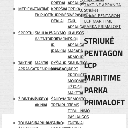
PRIEDAI
APSAUGA
TAKTINĖ APRANGA
MEDICINA
TAKTINĖ
KREPŠIAI
OPTIKA
Striukės
EKIPUOTĖ
KUPRINĖS
KVĖPAVIMO
Striukė PENTAGON
DĖKLAI
TAKŲ
LCP MARITIME
APSAUGA
PARKA PRIMALOFT
SPORTUI
SMULKUS
VALYMO
KLAUSOS
STRIUKĖ
INVENTORIUS
PRIEMONĖS
/ AKIŲ
IR
APSAUGA
PENTAGON
ĮRANKIAI
MASADA
ARMOUR
LCP
TAKTINĖ
MANTIS
RYŠIAI IR
SIMUNITION
APRANGA
TRENIRUOKLIAI
NAVIGACIJA
INERT
MARITIME
PRODUCTS
MOKOMIEJI
PARKA
UŽTAISŲ
MAKETAI
ŽIBINTUVĖLIAI
WILEYX
ŠAUDYMO
REMONTO
PRIMALOFT
AKINIAI
TRENIRUOTĖMS
IR
TOBULINIMO
PASLAUGOS
TOLIMASIS
KARIUOMENEI
LAUKO
TAKTINIAI