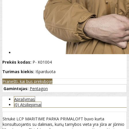
Prekės kodas:
P- K01004
Turimas kiekis:
Išparduota
Pranešti, kai bus prekyboje
Gamintojas:
Pentagon
Aprašymas
(0) Atsiliepimai
Striukė LCP MARITIME PARKA PRIMALOFT buvo kurta
konsultuojantis su daliniais, kurių tarnybos vieta yra jūra ar jūrinio