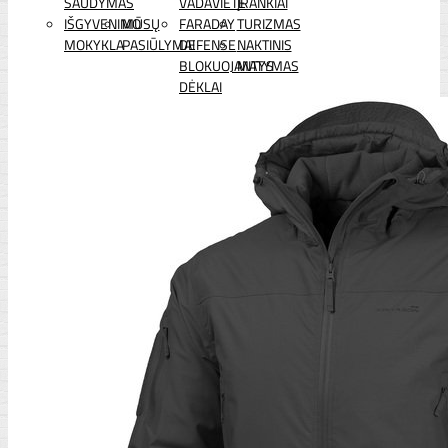
ŠAUDYMAS
VADAVIETĖ
ĮRANKIAI
IŠGYVENIMO
MŪSŲ
FARADAY
TURIZMAS
MOKYKLA
PASIŪLYMAI
DEFENSE
NAKTINIS
BLOKUOJANTYS
MATYMAS
DĖKLAI