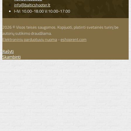
info@balticshooter.lt
I-IV: 10.00-18.00 V:10.00-17.00
2026 © Visos teisės saugomos. Kopijuoti, platinti svetainės turinį be
autorių sutikimo draudžiama.
Elektroninių parduotuvių nuoma
-
eshoprent.com
Rašyti
Skambinti