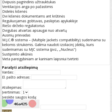
Dvipusis pagrindinis užtrauktukas
Ventilacijos anga po pažastimis
Didelės kišenės
Dvi kišenės dokumentams ant krūtinės
Reguliuojamas gobtuvas, paslėptas apykaklėje
Riešo dirželio reguliatorius
Dvigubas atvartas apsaugai nuo atvartų
Ausinių prievadas
M.J.C.® sistema – (Multiple Jackets compatibility) suderinama su
keliomis striukėmis. Galima naudoti izoliacinį įdėklą, kuris
suderinamas su MJC sistema (pvz., „Nucleus“)
Sustiprinto alkūnės
Vieta pareigybiniam ar kariniam laipsniui tvirtinti
Parašyti atsiliepimą
Vardas:
El. pašto adresas:
Atsiliepimas:
Įvertinimas:
Įveskite saugos kodą:
Rašyti