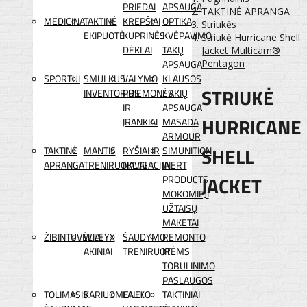
PRIEDAI
APSAUGA
TAKTINĖ APRANGA
MEDICINA
TAKTINĖ
KREPŠIAI
OPTIKA
Striukės
EKIPUOTĖ
KUPRINĖS
KVĖPAVIMO
Striukė Hurricane Shell
DĖKLAI
TAKŲ
Jacket Multicam®
APSAUGA
Pentagon
SPORTUI
SMULKUS
VALYMO
KLAUSOS
STRIUKĖ
INVENTORIUS
PRIEMONĖS
/ AKIŲ
IR
APSAUGA
HURRICANE
ĮRANKIAI
MASADA
ARMOUR
SHELL
TAKTINĖ
MANTIS
RYŠIAI IR
SIMUNITION
APRANGA
TRENIRUOKLIAI
NAVIGACIJA
INERT
JACKET
PRODUCTS
MOKOMIEJI
UŽTAISŲ
MAKETAI
ŽIBINTUVĖLIAI
WILEYX
ŠAUDYMO
REMONTO
AKINIAI
TRENIRUOTĖMS
IR
TOBULINIMO
PASLAUGOS
TOLIMASIS
KARIUOMENEI
LAUKO
TAKTINIAI