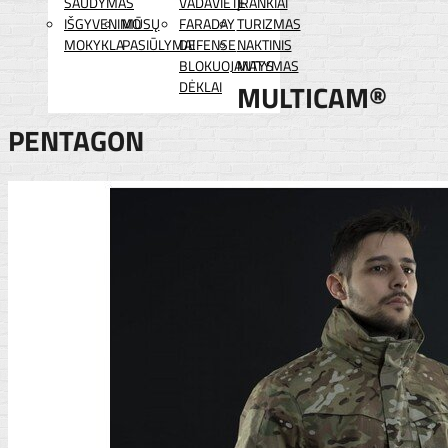
ŠAUDYMAS
VADAVIETĖ
ĮRANKIAI
IŠGYVENIMO
MŪSŲ
FARADAY
TURIZMAS
MOKYKLA
PASIŪLYMAI
DEFENSE
NAKTINIS
BLOKUOJANTYS
MATYMAS
DĖKLAI
MULTICAM®
PENTAGON