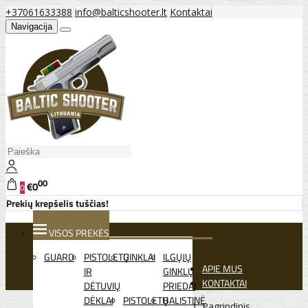
+37061633388
info@balticshooter.lt
Kontaktai
Navigacija
00
€0
0
Prekių krepšelis tuščias!
VISOS PREKĖS
GUARD
PISTOLETŲ
GINKLAI
ILGŲJŲ
APIE MUS
IR
GINKLŲ
KONTAKTAI
DĖTUVIŲ
PRIEDAI
DĖKLAI
PISTOLETŲ
BALISTINĖ
Pagrindinis