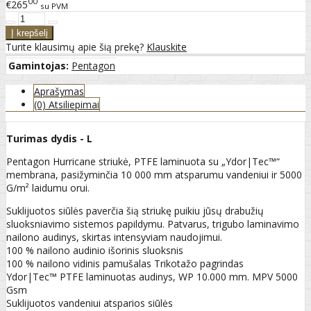
00
€265
su PVM
Turite klausimų apie šią prekę?
Klauskite
Gamintojas:
Pentagon
Aprašymas
(0) Atsiliepimai
Turimas dydis - L
Pentagon Hurricane striukė, PTFE laminuota su „Ydor|Tec™“
membrana, pasižyminčia 10 000 mm atsparumu vandeniui ir 5000
G/m² laidumu orui.
Suklijuotos siūlės paverčia šią striukę puikiu jūsų drabužių
sluoksniavimo sistemos papildymu. Patvarus, trigubo laminavimo
nailono audinys, skirtas intensyviam naudojimui.
100 % nailono audinio išorinis sluoksnis
100 % nailono vidinis pamušalas Trikotažo pagrindas
Ydor|Tec™ PTFE laminuotas audinys, WP 10.000 mm. MPV 5000
Gsm
Suklijuotos vandeniui atsparios siūlės