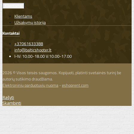
Klientams
Klientams
Užsakymų istorija
Kontaktai
+37061633388
info@balticshooter.lt
I-IV: 10.00-18.00 V:10.00-17.00
2026 © Visos teisės saugomos. Kopijuoti, platinti svetainės turinį be
autorių sutikimo draudžiama.
Elektroninių parduotuvių nuoma
-
eshoprent.com
Rašyti
Skambinti