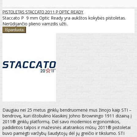
PISTOLETAS STACCATO 2011 P OPTIC READY
Staccato P 9 mm Optic Ready yra aukštos kokybės pistoletas.
Nerūdijančio plieno vamzdis užti..
Daugiau nei 25 metus ginklų bendruomenė mus žinojo kaip STI –
bendrovę, kuri ištobulino klasikinį Johno Browningo 1911 dizainą į
2011® ginklų platformą. Dėl savo modernios ergonomikos,
padidintos talpos ir mažesnės atatrankos mūsų 2011® pistoletai
buvo pamėgti varžybų šaudytojų dėl jų greičio ir tikslumo. STI