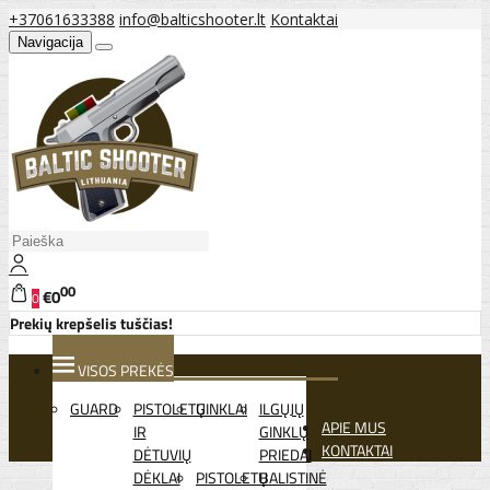
+37061633388
info@balticshooter.lt
Kontaktai
Navigacija
00
€0
0
Prekių krepšelis tuščias!
VISOS PREKĖS
GUARD
PISTOLETŲ
GINKLAI
ILGŲJŲ
APIE MUS
IR
GINKLŲ
KONTAKTAI
DĖTUVIŲ
PRIEDAI
DĖKLAI
PISTOLETŲ
BALISTINĖ