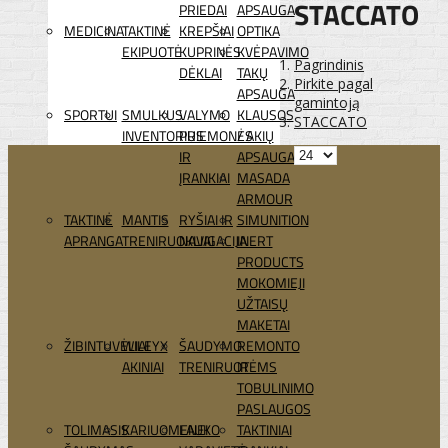
STACCATO
PRIEDAI
APSAUGA
MEDICINA
TAKTINĖ
KREPŠIAI
OPTIKA
EKIPUOTĖ
KUPRINĖS
KVĖPAVIMO
Pagrindinis
DĖKLAI
TAKŲ
Pirkite pagal
APSAUGA
gamintoją
SPORTUI
SMULKUS
VALYMO
KLAUSOS
STACCATO
INVENTORIUS
PRIEMONĖS
/ AKIŲ
IR
APSAUGA
ĮRANKIAI
MASADA
ARMOUR
TAKTINĖ
MANTIS
RYŠIAI IR
SIMUNITION
APRANGA
TRENIRUOKLIAI
NAVIGACIJA
INERT
PRODUCTS
MOKOMIEJI
UŽTAISŲ
MAKETAI
ŽIBINTUVĖLIAI
WILEYX
ŠAUDYMO
REMONTO
AKINIAI
TRENIRUOTĖMS
IR
TOBULINIMO
PASLAUGOS
TOLIMASIS
KARIUOMENEI
LAUKO
TAKTINIAI