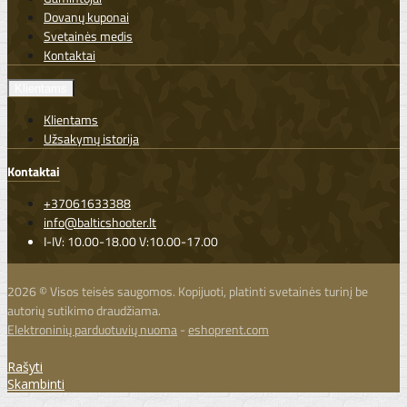
Dovanų kuponai
Svetainės medis
Kontaktai
Klientams
Klientams
Užsakymų istorija
Kontaktai
+37061633388
info@balticshooter.lt
I-IV: 10.00-18.00 V:10.00-17.00
2026 © Visos teisės saugomos. Kopijuoti, platinti svetainės turinį be
autorių sutikimo draudžiama.
Elektroninių parduotuvių nuoma
-
eshoprent.com
Rašyti
Skambinti