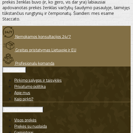
prekės ženklas buvo (ir, ko gero, vis dar yra) labiausiai
apdovanotas prekės ženklas varžybų šaudymo pasaulyje, laimėjęs
tūkstančius rungtynių ir čempionatų. Šiandien: mes esame
Staccato.
Nemokamos konsultacijos 24/7
Greitas pristatymas Lietuvoje ir EU
Profesionalų komanda
Informacija
Pirkimo sąlygos ir taisyklės
Privatumo politika
Apie mus
Kaip pirkti?
Klientų aptarnavimas
Visos prekės
Prekės su nuolaida
Gamintojai