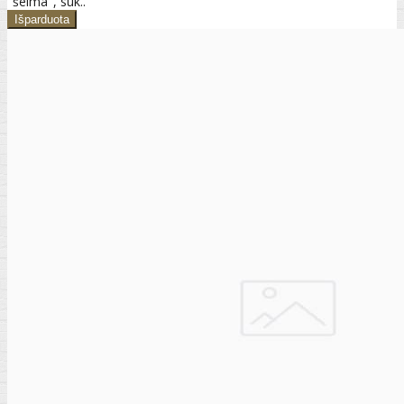
"šeima", suk..