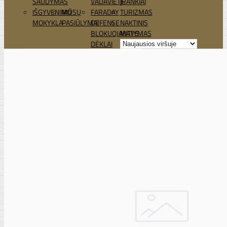
ŠAUDYMAS
VADAVIETĖ
ĮRANKIAI
IŠGYVENIMO
MŪSŲ
FARADAY
TURIZMAS
MOKYKLA
PASIŪLYMAI
DEFENSE
NAKTINIS
BLOKUOJANTYS
MATYMAS
DĖKLAI