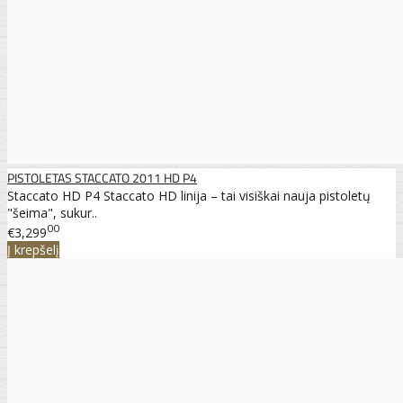
PISTOLETAS STACCATO 2011 HD P4
Staccato HD P4 Staccato HD linija – tai visiškai nauja pistoletų
"šeima", sukur..
00
€3,299
Į krepšelį