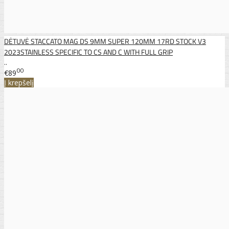
DĖTUVĖ STACCATO MAG DS 9MM SUPER 120MM 17RD STOCK V3
2023STAINLESS SPECIFIC TO CS AND C WITH FULL GRIP
..
00
€89
Į krepšelį