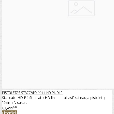
PISTOLETAS STACCATO 2011 HD P4 DLC
Staccato HD P4 Staccato HD linija – tai visiškai nauja pistoletų
"šeima", sukur..
00
€3,499
Į krepšelį