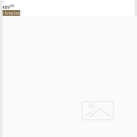
..
00
€89
Į krepšelį