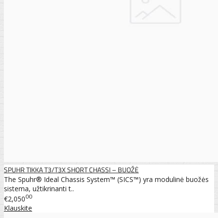
SPUHR TIKKA T3/T3X SHORT CHASSI – BUOŽĖ
The Spuhr® Ideal Chassis System™ (SICS™) yra modulinė buožės
sistema, užtikrinanti t..
00
€2,050
Klauskite