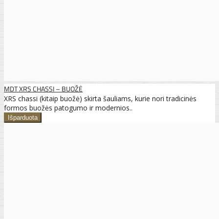
MDT XRS CHASSI – BUOŽĖ
XRS chassi (kitaip buožė) skirta šauliams, kurie nori tradicinės
formos buožės patogumo ir modernios..