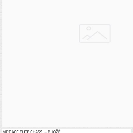
MDT ACC ELITE CHASSI – BUOŽĖ