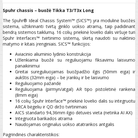
Spuhr chassis – buožė Tikka T3/T3x Long
The Spuhr® Ideal Chassis System™ (SICS™) yra modulinė buožės
sistema, užtikrinanti tvirtą ginklo uokso atramą, taip padidinant
bendrą sistemos taiklumą. 16 colių priekinė lovelio dalis viršuje turi
Spuhr Interfaces™ tvirtinimo sistemą, skirtą naudoti su naktinio
matymo ir kitais įrenginiais. SICS™ funkcijos:
Aviacinio aliuminio lydinio konstrukcija
Užlenkiama buožė su reguliuojamu fiksavimu laisvumo
panaikinimui
Greitai sureguliuojamas buožpadžio ilgis (50mm eiga) ir
aukštis (32mm eiga) – be įrankių ir be laisvumo
Reguliuojamo pažandė
Reguliuojama (pirmyn/atgal) AR tipo pistoletinė rankena
(8mm eiga)
16 colių Spuhr Interface™ priekinė lovelio dalis su integruotu
ARCA bėgeliu ir QD diržo tvirtinimais
AICS standarto 94,36mm ilgio dėtuvės vieta (netinka AI AX)
Integruota barikados atrama
Naudojamas originalus uokso atatrankos antgalis
Pagrindinės charakteristikos: