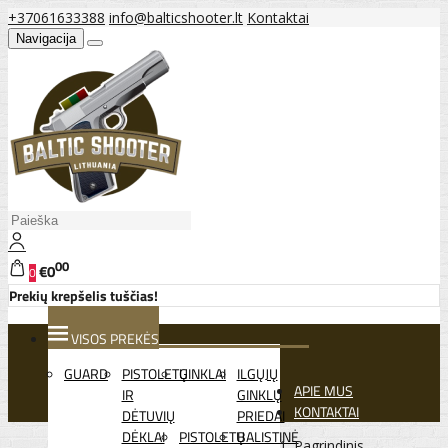
+37061633388
info@balticshooter.lt
Kontaktai
Navigacija
00
€0
0
Prekių krepšelis tuščias!
VISOS PREKĖS
GUARD
PISTOLETŲ
GINKLAI
ILGŲJŲ
APIE MUS
IR
GINKLŲ
KONTAKTAI
DĖTUVIŲ
PRIEDAI
DĖKLAI
PISTOLETŲ
BALISTINĖ
Pagrindinis