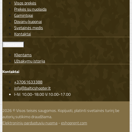
Visos prekės
Prekės su nuolaida
Gamintojai
Dovanų kuponai
Svetainės medis
Kontaktai
Klientams
Klientams
Užsakymų istorija
Kontaktai
+37061633388
info@balticshooter.lt
I-IV: 10.00-18.00 V:10.00-17.00
2026 © Visos teisės saugomos. Kopijuoti, platinti svetainės turinį be
autorių sutikimo draudžiama.
Elektroninių parduotuvių nuoma
-
eshoprent.com