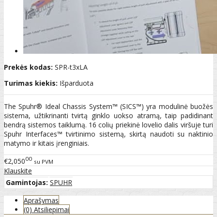
Prekės kodas:
SPR-t3xLA
Turimas kiekis:
Išparduota
The Spuhr® Ideal Chassis System™ (SICS™) yra modulinė buožės
sistema, užtikrinanti tvirtą ginklo uokso atramą, taip padidinant
bendrą sistemos taiklumą. 16 colių priekinė lovelio dalis viršuje turi
Spuhr Interfaces™ tvirtinimo sistemą, skirtą naudoti su naktinio
matymo ir kitais įrenginiais.
00
€2,050
su PVM
Klauskite
Gamintojas:
SPUHR
Aprašymas
(0) Atsiliepimai