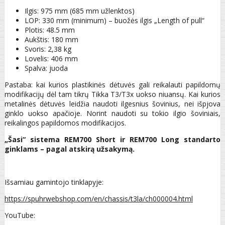
Ilgis: 975 mm (685 mm užlenktos)
LOP: 330 mm (minimum) – buožės ilgis „Length of pull“
Plotis: 48.5 mm
Aukštis: 180 mm
Svoris: 2,38 kg
Lovelis: 406 mm
Spalva: juoda
Pastaba: kai kurios plastikinės dėtuvės gali reikalauti papildomų
modifikacijų dėl tam tikrų Tikka T3/T3x uokso niuansų. Kai kurios
metalinės dėtuvės leidžia naudoti ilgesnius šovinius, nei išpjova
ginklo uokso apačioje. Norint naudoti su tokio ilgio šoviniais,
reikalingos papildomos modifikacijos.
„Šasi“ sistema REM700 Short ir REM700 Long standarto
ginklams – pagal atskirą užsakymą.
Išsamiau gamintojo tinklapyje:
https://spuhrwebshop.com/en/chassis/t3la/ch000004.html
YouTube: