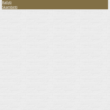
Rašyti
Skambinti