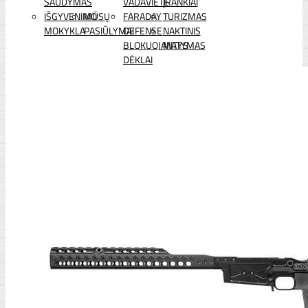
ŠAUDYMAS
VADAVIETĖ
ĮRANKIAI
IŠGYVENIMO
MŪSŲ
FARADAY
TURIZMAS
MOKYKLA
PASIŪLYMAI
DEFENSE
NAKTINIS
BLOKUOJANTYS
MATYMAS
DĖKLAI