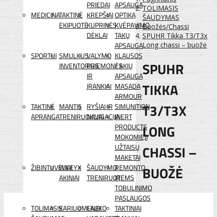
PRIEDAI
APSAUGA
TOLIMASIS
MEDICINA
TAKTINĖ
KREPŠIAI
OPTIKA
ŠAUDYMAS
EKIPUOTĖ
KUPRINĖS
KVĖPAVIMO
Buožės/Chassi
DĖKLAI
TAKŲ
SPUHR Tikka T3/T3x
APSAUGA
Long chassi – buožė
SPORTUI
SMULKUS
VALYMO
KLAUSOS
SPUHR
INVENTORIUS
PRIEMONĖS
/ AKIŲ
IR
APSAUGA
TIKKA
ĮRANKIAI
MASADA
ARMOUR
T3/T3X
TAKTINĖ
MANTIS
RYŠIAI IR
SIMUNITION
APRANGA
TRENIRUOKLIAI
NAVIGACIJA
INERT
LONG
PRODUCTS
MOKOMIEJI
CHASSI –
UŽTAISŲ
MAKETAI
ŽIBINTUVĖLIAI
WILEYX
ŠAUDYMO
REMONTO
BUOŽĖ
AKINIAI
TRENIRUOTĖMS
IR
TOBULINIMO
PASLAUGOS
TOLIMASIS
KARIUOMENEI
LAUKO
TAKTINIAI