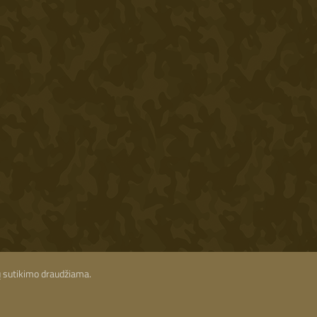
ių sutikimo draudžiama.