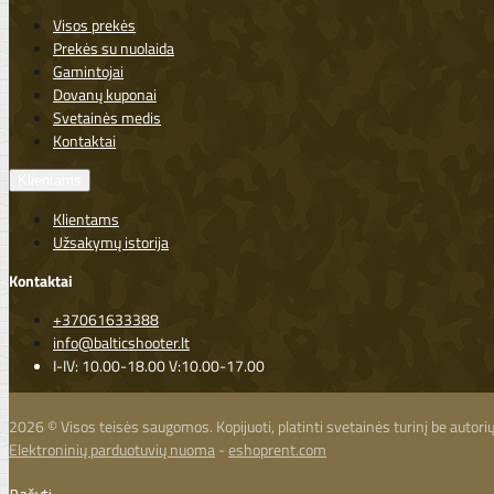
Visos prekės
Prekės su nuolaida
Gamintojai
Dovanų kuponai
Svetainės medis
Kontaktai
Klientams
Klientams
Užsakymų istorija
Kontaktai
+37061633388
info@balticshooter.lt
I-IV: 10.00-18.00 V:10.00-17.00
2026 © Visos teisės saugomos. Kopijuoti, platinti svetainės turinį be autor
Elektroninių parduotuvių nuoma
-
eshoprent.com