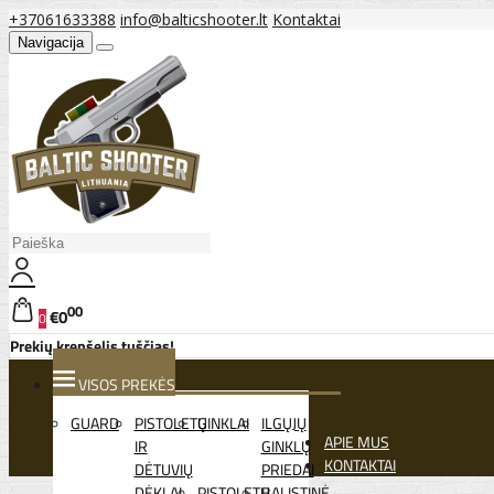
+37061633388
info@balticshooter.lt
Kontaktai
Navigacija
00
€0
0
Prekių krepšelis tuščias!
VISOS PREKĖS
GUARD
PISTOLETŲ
GINKLAI
ILGŲJŲ
APIE MUS
IR
GINKLŲ
KONTAKTAI
DĖTUVIŲ
PRIEDAI
DĖKLAI
PISTOLETŲ
BALISTINĖ