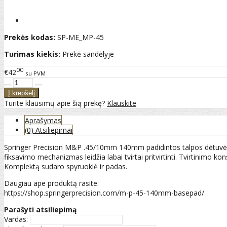
Prekės kodas:
SP-ME_MP-45
Turimas kiekis:
Prekė sandėlyje
00
€42
su PVM
Turite klausimų apie šią prekę?
Klauskite
Aprašymas
(0) Atsiliepimai
Springer Precision M&P .45/10mm 140mm padidintos talpos dėtuvės pad
fiksavimo mechanizmas leidžia labai tvirtai pritvirtinti. Tvirtinimo kon
Komplektą sudaro spyruoklė ir padas.
Daugiau ape produktą rasite:
https://shop.springerprecision.com/m-p-45-140mm-basepad/
Parašyti atsiliepimą
Vardas: