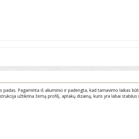
as. Pagaminta iš aliuminio ir padengta, kad tarnavimo laikas būtų ilga
strukcija užtikrina žemą profilį, aptakų dizainą, kuris yra labai stabilu