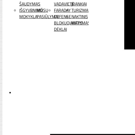
ŠAUDYMAS
VADAVIETĖ
ĮRANKIAI
IŠGYVENIMO
MŪSŲ
FARADAY
TURIZMAS
MOKYKLA
PASIŪLYMAI
DEFENSE
NAKTINIS
BLOKUOJANTYS
MATYMAS
DĖKLAI