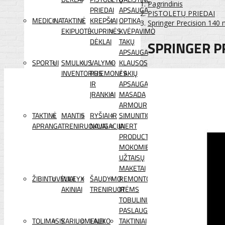
Pagrindinis
PRIEDAI
APSAUGA
PISTOLETŲ PRIEDAI
MEDICINA
TAKTINĖ
KREPŠIAI
OPTIKA
Springer Precision 14
EKIPUOTĖ
KUPRINĖS
KVĖPAVIMO
DĖKLAI
TAKŲ
SPRINGER P
APSAUGA
SPORTUI
SMULKUS
VALYMO
KLAUSOS
INVENTORIUS
PRIEMONĖS
/ AKIŲ
IR
APSAUGA
ĮRANKIAI
MASADA
ARMOUR
TAKTINĖ
MANTIS
RYŠIAI IR
SIMUNITION
APRANGA
TRENIRUOKLIAI
NAVIGACIJA
INERT
PRODUCTS
MOKOMIEJI
UŽTAISŲ
MAKETAI
ŽIBINTUVĖLIAI
WILEYX
ŠAUDYMO
REMONTO
AKINIAI
TRENIRUOTĖMS
IR
TOBULINIMO
PASLAUGOS
TOLIMASIS
KARIUOMENEI
LAUKO
TAKTINIAI