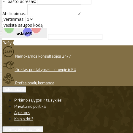
El. pašto adresas:
Atsiliepimas:
Įvertinimas:
Įveskite saugos kodą:
Rašyti
Nemokamos konsultacijos 24/7
Greitas pristatymas Lietuvoje ir EU
Profesionalų komanda
Informacija
Pirkimo sąlygos ir taisyklės
Privatumo politika
Apie mus
Kaip pirkti?
Klientų aptarnavimas