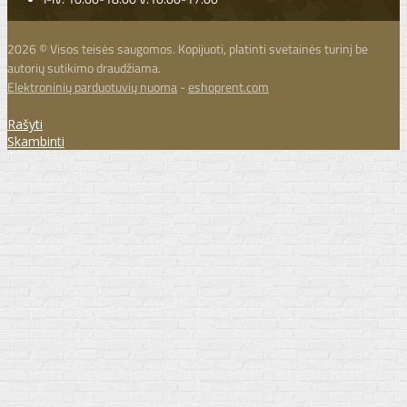
2026 © Visos teisės saugomos. Kopijuoti, platinti svetainės turinį be
autorių sutikimo draudžiama.
Elektroninių parduotuvių nuoma
-
eshoprent.com
Rašyti
Skambinti