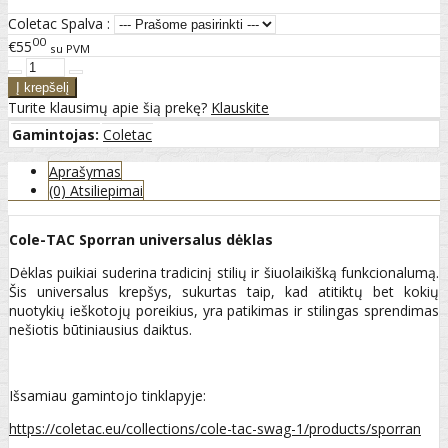
Coletac Spalva :
00
€55
su PVM
Turite klausimų apie šią prekę?
Klauskite
Gamintojas:
Coletac
Aprašymas
(0) Atsiliepimai
Cole-TAC Sporran universalus dėklas
Dėklas puikiai suderina tradicinį stilių ir šiuolaikišką funkcionalumą.
Šis universalus krepšys, sukurtas taip, kad atitiktų bet kokių
nuotykių ieškotojų poreikius, yra patikimas ir stilingas sprendimas
nešiotis būtiniausius daiktus.
Išsamiau gamintojo tinklapyje:
https://coletac.eu/collections/cole-tac-swag-1/products/sporran