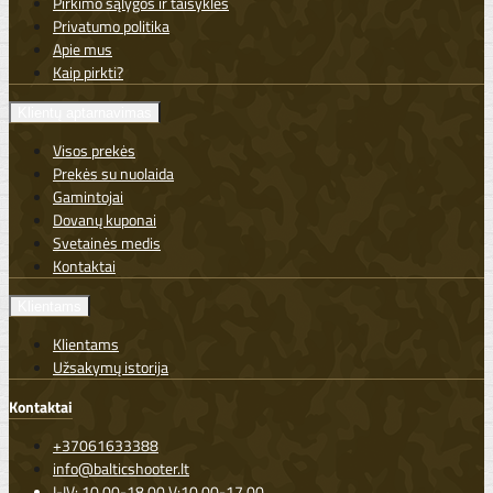
Pirkimo sąlygos ir taisyklės
Privatumo politika
Apie mus
Kaip pirkti?
Klientų aptarnavimas
Visos prekės
Prekės su nuolaida
Gamintojai
Dovanų kuponai
Svetainės medis
Kontaktai
Klientams
Klientams
Užsakymų istorija
Kontaktai
+37061633388
info@balticshooter.lt
I-IV: 10.00-18.00 V:10.00-17.00