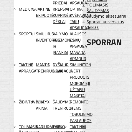
PRIEDAI
APSAUGA
TOLIMASIS
MEDICINA
TAKTINĖ
KREPŠIAI
OPTIKA
ŠAUDYMAS
EKIPUOTĖ
KUPRINĖS
KVĖPAVIMO
Šaudymo aksesuarai
DĖKLAI
TAKŲ
Sporran universalus
APSAUGA
dėklas
SPORTUI
SMULKUS
VALYMO
KLAUSOS
SPORRAN
INVENTORIUS
PRIEMONĖS
/ AKIŲ
IR
APSAUGA
ĮRANKIAI
MASADA
ARMOUR
TAKTINĖ
MANTIS
RYŠIAI IR
SIMUNITION
APRANGA
TRENIRUOKLIAI
NAVIGACIJA
INERT
PRODUCTS
MOKOMIEJI
UŽTAISŲ
MAKETAI
ŽIBINTUVĖLIAI
WILEYX
ŠAUDYMO
REMONTO
AKINIAI
TRENIRUOTĖMS
IR
TOBULINIMO
PASLAUGOS
TOLIMASIS
KARIUOMENEI
LAUKO
TAKTINIAI