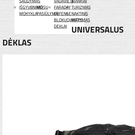
ŠAUDYMAS
VADAVIETĖ
ĮRANKIAI
IŠGYVENIMO
MŪSŲ
FARADAY
TURIZMAS
MOKYKLA
PASIŪLYMAI
DEFENSE
NAKTINIS
BLOKUOJANTYS
MATYMAS
DĖKLAI
UNIVERSALUS
DĖKLAS