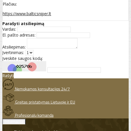
Plačiau:
https://www.balticsniper.lt
Parašyti atsiliepimą
Vardas:
El. pašto adresas:
Atsiliepimas:
Įvertinimas:
Įveskite saugos kodą:
Rašyti
Nemokamos konsultacijos 24/7
Greitas pristatymas Lietuvoje ir EU
Profesionalų komanda
Informacija