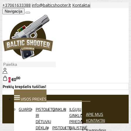
+37061633388
info@balticshooter.lt
Kontaktai
Navigacija
00
€0
0
Prekių krepšelis tuščias!
VISOS PREKĖS
GUARD
PISTOLETŲ
GINKLAI
ILGŲJŲ
APIE MUS
IR
GINKLŲ
KONTAKTAI
DĖTUVIŲ
PRIEDAI
DĖKLAI
PISTOLETŲ
BALISTINĖ
Pagrindinis