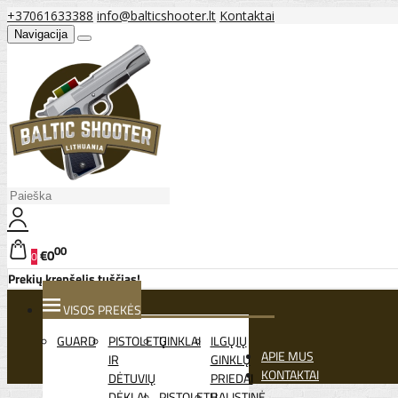
+37061633388
info@balticshooter.lt
Kontaktai
Navigacija
00
€0
0
Prekių krepšelis tuščias!
VISOS PREKĖS
GUARD
PISTOLETŲ
GINKLAI
ILGŲJŲ
APIE MUS
IR
GINKLŲ
KONTAKTAI
DĖTUVIŲ
PRIEDAI
DĖKLAI
PISTOLETŲ
BALISTINĖ