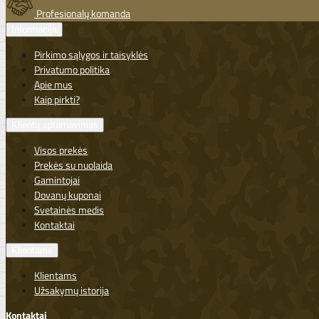
Profesionalų komanda
Informacija
Pirkimo sąlygos ir taisyklės
Privatumo politika
Apie mus
Kaip pirkti?
Klientų aptarnavimas
Visos prekės
Prekės su nuolaida
Gamintojai
Dovanų kuponai
Svetainės medis
Kontaktai
Klientams
Klientams
Užsakymų istorija
Kontaktai