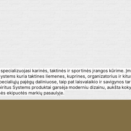
pecializuojasi karinės, taktinės ir sportinės įrangos kūrime. Įm
Systems kuria taktines liemenes, kuprines, organizatorius ir kit
ialiųjų pajėgų daliniuose, taip pat laisvalaikio ir savigynos t
iritus Systems produktai garsėja moderniu dizainu, aukšta kokybe
inės ekipuotės markių pasaulyje.