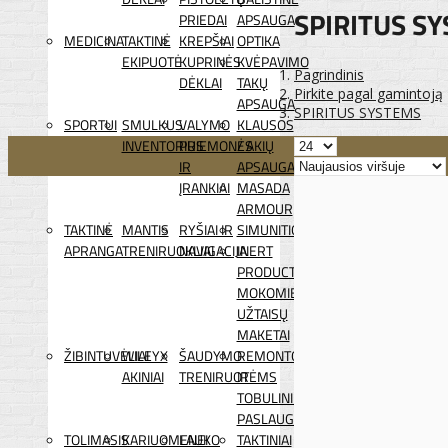
SPIRITUS S
PRIEDAI
APSAUGA
MEDICINA
TAKTINĖ
KREPŠIAI
OPTIKA
EKIPUOTĖ
KUPRINĖS
KVĖPAVIMO
Pagrindinis
DĖKLAI
TAKŲ
Pirkite pagal gamintoją
APSAUGA
SPIRITUS SYSTEMS
SPORTUI
SMULKUS
VALYMO
KLAUSOS
INVENTORIUS
PRIEMONĖS
/ AKIŲ
IR
APSAUGA
ĮRANKIAI
MASADA
ARMOUR
TAKTINĖ
MANTIS
RYŠIAI IR
SIMUNITION
APRANGA
TRENIRUOKLIAI
NAVIGACIJA
INERT
PRODUCTS
MOKOMIEJI
UŽTAISŲ
MAKETAI
ŽIBINTUVĖLIAI
WILEYX
ŠAUDYMO
REMONTO
AKINIAI
TRENIRUOTĖMS
IR
TOBULINIMO
PASLAUGOS
TOLIMASIS
KARIUOMENEI
LAUKO
TAKTINIAI