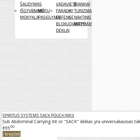
ŠAUDYMAS
VADAVIETĖ
ĮRANKIAI
IŠGYVENIMO
MŪSŲ
FARADAY
TURIZMAS
MOKYKLA
PASIŪLYMAI
DEFENSE
NAKTINIS
BLOKUOJANTYS
MATYMAS
DĖKLAI
SPIRITUS SYSTEMS SACK POUCH MK3
Sub Abdominal Carrying Kit or "SACK" dėklas yra universaliausias takt
00
€95
Į krepšelį