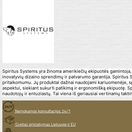
Spiritus Systems yra žinoma amerikiečių ekipuotės gamintoja, s
inovatyvių dizaino sprendimų ir patvarumo garantija. Spiritus 
pritaikomumu. Jų produktai dažnai naudojami kariuomenėje, spec
aspektui, siekiant sukurti patikimą ir ergonomišką ekipuotę. Sp
naudotojų ir entuziastų. Tai viena iš geriausiai vertinamų takt
Nemokamos konsultacijos 24/7
Greitas pristatymas Lietuvoje ir EU