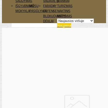
ŠAUDYMAS
VADAVIETĖ
ĮRANKIAI
IŠGYVENIMO
MŪSŲ
FARADAY
TURIZMAS
MOKYKLA
PASIŪLYMAI
DEFENSE
NAKTINIS
BLOKUOJANTYS
MATYMAS
DĖKLAI
Naujiena