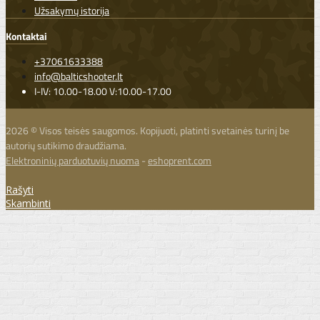
Užsakymų istorija
Kontaktai
+37061633388
info@balticshooter.lt
I-IV: 10.00-18.00 V:10.00-17.00
2026 © Visos teisės saugomos. Kopijuoti, platinti svetainės turinį be
autorių sutikimo draudžiama.
Elektroninių parduotuvių nuoma
-
eshoprent.com
Rašyti
Skambinti