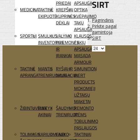
SIRT
PRIEDAI
APSAUGA
MEDICINA
TAKTINĖ
KREPŠIAI
OPTIKA
EKIPUOTĖ
KUPRINĖS
KVĖPAVIMO
Pagrindinis
DĖKLAI
TAKŲ
Pirkite pagal
APSAUGA
gamintoją
SPORTUI
SMULKUS
VALYMO
KLAUSOS
SIRT
INVENTORIUS
PRIEMONĖS
/ AKIŲ
IR
APSAUGA
ĮRANKIAI
MASADA
ARMOUR
TAKTINĖ
MANTIS
RYŠIAI IR
SIMUNITION
APRANGA
TRENIRUOKLIAI
NAVIGACIJA
INERT
PRODUCTS
MOKOMIEJI
UŽTAISŲ
MAKETAI
ŽIBINTUVĖLIAI
WILEYX
ŠAUDYMO
REMONTO
AKINIAI
TRENIRUOTĖMS
IR
TOBULINIMO
PASLAUGOS
TOLIMASIS
KARIUOMENEI
LAUKO
TAKTINIAI