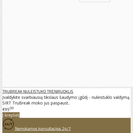
TRUBREAK NULEISTUKO TRENIRUOKLIS
Įvaldykite svarbiausią tikslaus šaudymo įgūdį - nuleistuklo valdymą.
SIRT TruBreak moko jus paspaust..
00
€95
Į krepšelį
Nemokamos konsultacijos 24/7