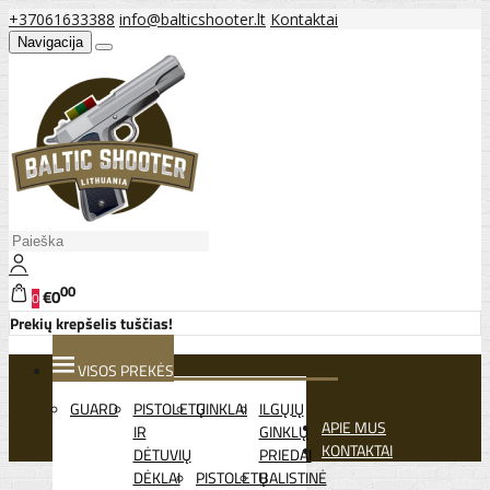
+37061633388
info@balticshooter.lt
Kontaktai
Navigacija
00
€0
0
Prekių krepšelis tuščias!
VISOS PREKĖS
GUARD
PISTOLETŲ
GINKLAI
ILGŲJŲ
APIE MUS
IR
GINKLŲ
KONTAKTAI
DĖTUVIŲ
PRIEDAI
DĖKLAI
PISTOLETŲ
BALISTINĖ