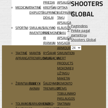
SHOOTERS
PRIEDAI
APSAUGA
MEDICINA
TAKTINĖ
KREPŠIAI
OPTIKA
GLOBAL
EKIPUOTĖ
KUPRINĖS
KVĖPAVIMO
DĖKLAI
TAKŲ
APSAUGA
Pagrindinis
SPORTUI
SMULKUS
VALYMO
KLAUSOS
Pirkite pagal
INVENTORIUS
PRIEMONĖS
/ AKIŲ
gamintoją
IR
APSAUGA
Shooters Global
ĮRANKIAI
MASADA
ARMOUR
TAKTINĖ
MANTIS
RYŠIAI IR
SIMUNITION
APRANGA
TRENIRUOKLIAI
NAVIGACIJA
INERT
PRODUCTS
MOKOMIEJI
UŽTAISŲ
MAKETAI
ŽIBINTUVĖLIAI
WILEYX
ŠAUDYMO
REMONTO
AKINIAI
TRENIRUOTĖMS
IR
TOBULINIMO
PASLAUGOS
TOLIMASIS
KARIUOMENEI
LAUKO
TAKTINIAI