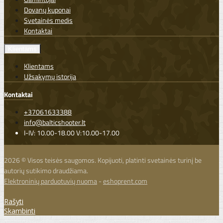
Dovanų kuponai
Svetainės medis
Kontaktai
Klientams
Klientams
Užsakymų istorija
Kontaktai
+37061633388
info@balticshooter.lt
I-IV: 10.00-18.00 V:10.00-17.00
2026 © Visos teisės saugomos. Kopijuoti, platinti svetainės turinį be
autorių sutikimo draudžiama.
Elektroninių parduotuvių nuoma
-
eshoprent.com
Rašyti
Skambinti