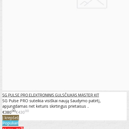
SG PULSE PRO ELEKTRONINIS GULSČIUKAS MASTER KIT
SG Pulse PRO suteikia visiškai naują šaudymo patirtį,
apjungdamas net keturis skirtingus prietaisus ..
00
00
€380
€430
Į krepšelį
Populiari
%