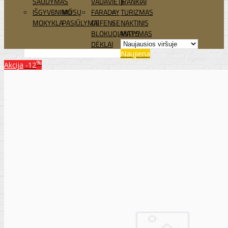
ŠAUDYMAS
VADAVIETĖ
ĮRANKIAI
IŠGYVENIMO
MŪSŲ
FARADAY
TURIZMAS
MOKYKLA
PASIŪLYMAI
DEFENSE
NAKTINIS
BLOKUOJANTYS
MATYMAS
DĖKLAI
Naujiena
%
Akcija
-12