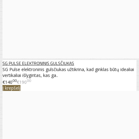
SG PULSE ELEKTRONINIS GULSČIUKAS
SG Pulse elektroninis gulsčiukas užtikrina, kad ginklas būtų idealiai
vertikaliai išlygintas, kas ga..
00
00
€140
€190
Į krepšelį