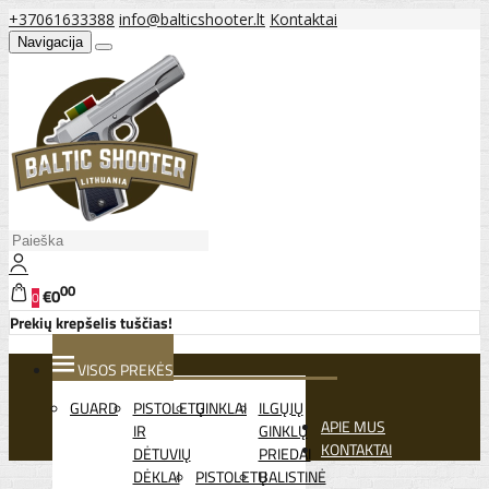
+37061633388
info@balticshooter.lt
Kontaktai
Navigacija
00
€0
0
Prekių krepšelis tuščias!
VISOS PREKĖS
GUARD
PISTOLETŲ
GINKLAI
ILGŲJŲ
APIE MUS
IR
GINKLŲ
KONTAKTAI
DĖTUVIŲ
PRIEDAI
DĖKLAI
PISTOLETŲ
BALISTINĖ