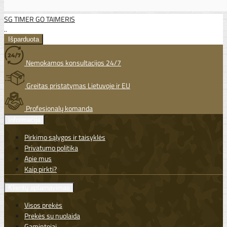
SG TIMER GO TAIMERIS
..
Nemokamos konsultacijos 24/7
Greitas pristatymas Lietuvoje ir EU
Profesionalų komanda
Informacija
Pirkimo sąlygos ir taisyklės
Privatumo politika
Apie mus
Kaip pirkti?
Klientų aptarnavimas
Visos prekės
Prekės su nuolaida
Gamintojai