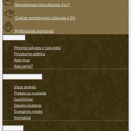
Nemokamos konsultacijos 24/7
Greitas pristatymas Lietuvoje ir EU
Profesionalų komanda
Informacija
Pirkimo sąlygos ir taisyklės
Privatumo politika
Apie mus
Kaip pirkti?
Klientų aptarnavimas
Visos prekės
Prekės su nuolaida
Gamintojai
Dovanų kuponai
Svetainės medis
Kontaktai
Klientams