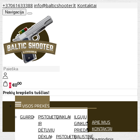
+37061633388
info@balticshooter.lt
Kontaktai
Navigacija
00
€0
0
Prekių krepšelis tuščias!
VISOS PREKĖS
GUARD
PISTOLETŲ
GINKLAI
ILGŲJŲ
APIE MUS
IR
GINKLŲ
KONTAKTAI
DĖTUVIŲ
PRIEDAI
DĖKLAI
PISTOLETŲ
BALISTINĖ
Pagrindinis