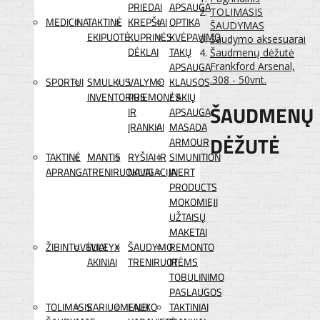
PRIEDAI
APSAUGA
TOLIMASIS
MEDICINA
TAKTINĖ
KREPŠIAI
OPTIKA
ŠAUDYMAS
EKIPUOTĖ
KUPRINĖS
KVĖPAVIMO
Šaudymo aksesuarai
DĖKLAI
TAKŲ
Šaudmenų dėžutė
APSAUGA
Frankford Arsenal,
.308 - 50vnt.
SPORTUI
SMULKUS
VALYMO
KLAUSOS
INVENTORIUS
PRIEMONĖS
/ AKIŲ
ŠAUDMENŲ
IR
APSAUGA
ĮRANKIAI
MASADA
DĖŽUTĖ
ARMOUR
TAKTINĖ
MANTIS
RYŠIAI IR
SIMUNITION
APRANGA
TRENIRUOKLIAI
NAVIGACIJA
INERT
PRODUCTS
MOKOMIEJI
UŽTAISŲ
MAKETAI
ŽIBINTUVĖLIAI
WILEYX
ŠAUDYMO
REMONTO
AKINIAI
TRENIRUOTĖMS
IR
TOBULINIMO
PASLAUGOS
TOLIMASIS
KARIUOMENEI
LAUKO
TAKTINIAI