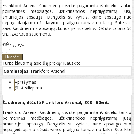
Frankford Arsenal šaudmenų dėžutė pagaminta iš didelio tankio
polimerinės medžiagos, užtikrinančios neprilygstamą jūsų
amunicijos apsaugą. Dangtelis su vyriais, kurie apsaugo nuo
nepageidaujamo užsidarymo, prailgina tarnavimo laiką. Suteikite
savo šaudmenims apsaugą, kurios jie nusipelnė. Dėžutė talpina 50
vnt. .243/.308 šaudmenų.
50
€6
su PVM
Turite klausimų apie šią prekę?
Klauskite
Gamintojas:
Frankford Arsenal
Aprašymas
(0) Atsiliepimai
Šaudmenų dėžutė Frankford Arsenal, .308 - 50vnt.
Frankford Arsenal šaudmenų dėžutė pagaminta iš didelio tankio
polimerinės medžiagos, užtikrinančios neprilygstamą jūsų
amunicijos apsaugą. Dangtelis su vyriais, kurie apsaugo nuo
nepageidaujamo užsidarymo, prailgina tarnavimo laiką. Suteikite