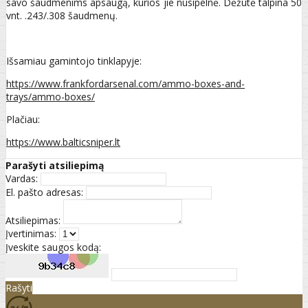
savo šaudmenims apsaugą, kurios jie nusipelnė. Dėžutė talpina 50
vnt. .243/.308 šaudmenų.
Išsamiau gamintojo tinklapyje:
https://www.frankfordarsenal.com/ammo-boxes-and-
trays/ammo-boxes/
Plačiau:
https://www.balticsniper.lt
Parašyti atsiliepimą
Vardas:
El. pašto adresas:
Atsiliepimas:
Įvertinimas:
Įveskite saugos kodą:
Rašyti