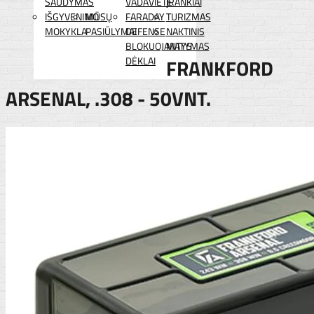
ŠAUDYMAS
VADAVIETĖ
ĮRANKIAI
IŠGYVENIMO
MŪSŲ
FARADAY
TURIZMAS
MOKYKLA
PASIŪLYMAI
DEFENSE
NAKTINIS
BLOKUOJANTYS
MATYMAS
DĖKLAI
FRANKFORD
ARSENAL, .308 - 50VNT.