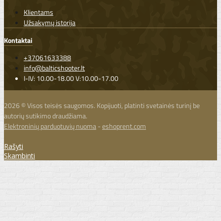
Klientams
Užsakymų istorija
Kontaktai
+37061633388
info@balticshooter.lt
I-IV: 10.00-18.00 V:10.00-17.00
2026 © Visos teisės saugomos. Kopijuoti, platinti svetainės turinį be
autorių sutikimo draudžiama.
Elektroninių parduotuvių nuoma
-
eshoprent.com
Rašyti
Skambinti