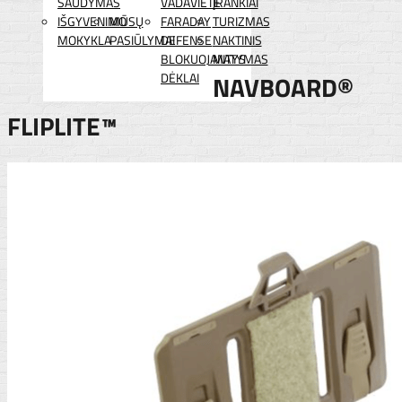
ŠAUDYMAS
VADAVIETĖ
ĮRANKIAI
IŠGYVENIMO
MŪSŲ
FARADAY
TURIZMAS
MOKYKLA
PASIŪLYMAI
DEFENSE
NAKTINIS
BLOKUOJANTYS
MATYMAS
DĖKLAI
NAVBOARD®
FLIPLITE™