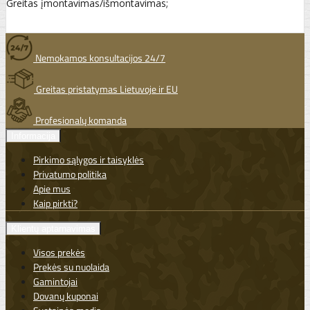
Greitas įmontavimas/išmontavimas;
Nemokamos konsultacijos 24/7
Greitas pristatymas Lietuvoje ir EU
Profesionalų komanda
Informacija
Pirkimo sąlygos ir taisyklės
Privatumo politika
Apie mus
Kaip pirkti?
Klientų aptarnavimas
Visos prekės
Prekės su nuolaida
Gamintojai
Dovanų kuponai