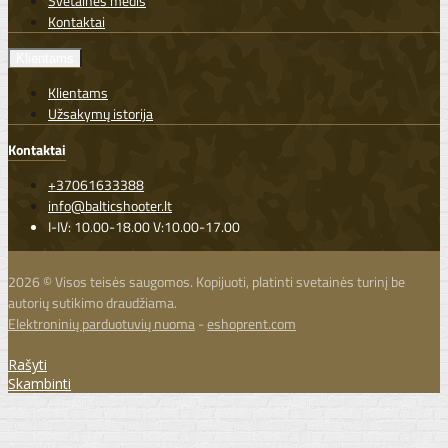
Svetainės medis
Kontaktai
Klientams
Klientams
Užsakymų istorija
Kontaktai
+37061633388
info@balticshooter.lt
I-IV: 10.00-18.00 V:10.00-17.00
2026 © Visos teisės saugomos. Kopijuoti, platinti svetainės turinį be
autorių sutikimo draudžiama.
Elektroninių parduotuvių nuoma
-
eshoprent.com
Rašyti
Skambinti