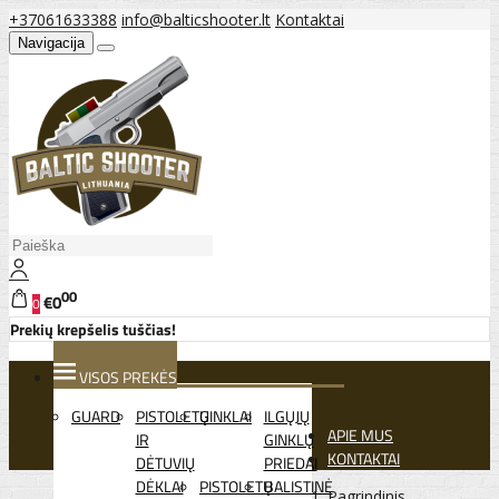
+37061633388
info@balticshooter.lt
Kontaktai
Navigacija
00
€0
0
Prekių krepšelis tuščias!
VISOS PREKĖS
GUARD
PISTOLETŲ
GINKLAI
ILGŲJŲ
APIE MUS
IR
GINKLŲ
KONTAKTAI
DĖTUVIŲ
PRIEDAI
DĖKLAI
PISTOLETŲ
BALISTINĖ
Pagrindinis