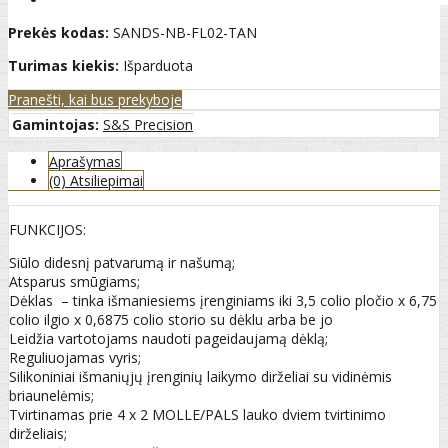
Prekės kodas:
SANDS-NB-FL02-TAN
Turimas kiekis:
Išparduota
Pranešti, kai bus prekyboje
Gamintojas:
S&S Precision
Aprašymas
(0) Atsiliepimai
FUNKCIJOS:
Siūlo didesnį patvarumą ir našumą;
Atsparus smūgiams;
Dėklas – tinka išmaniesiems įrenginiams iki 3,5 colio pločio x 6,75
colio ilgio x 0,6875 colio storio su dėklu arba be jo
Leidžia vartotojams naudoti pageidaujamą dėklą;
Reguliuojamas vyris;
Silikoniniai išmaniųjų įrenginių laikymo dirželiai su vidinėmis
briaunelėmis;
Tvirtinamas prie 4 x 2 MOLLE/PALS lauko dviem tvirtinimo
dirželiais;