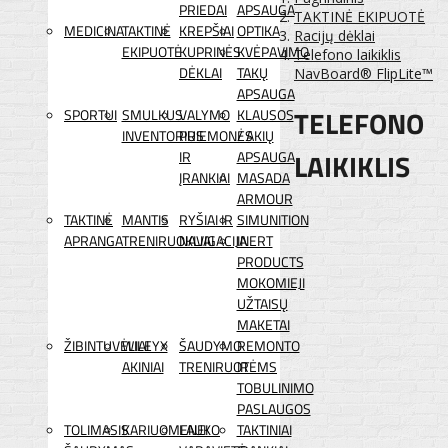
PRIEDAI
APSAUGA
TAKTINĖ EKIPUOTĖ
MEDICINA
TAKTINĖ
KREPŠIAI
OPTIKA
Racijų dėklai
EKIPUOTĖ
KUPRINĖS
KVĖPAVIMO
Telefono laikiklis
DĖKLAI
TAKŲ
NavBoard® FlipLite™
APSAUGA
TELEFONO
SPORTUI
SMULKUS
VALYMO
KLAUSOS
INVENTORIUS
PRIEMONĖS
/ AKIŲ
LAIKIKLIS
IR
APSAUGA
ĮRANKIAI
MASADA
ARMOUR
TAKTINĖ
MANTIS
RYŠIAI IR
SIMUNITION
APRANGA
TRENIRUOKLIAI
NAVIGACIJA
INERT
PRODUCTS
MOKOMIEJI
UŽTAISŲ
MAKETAI
ŽIBINTUVĖLIAI
WILEYX
ŠAUDYMO
REMONTO
AKINIAI
TRENIRUOTĖMS
IR
TOBULINIMO
PASLAUGOS
TOLIMASIS
KARIUOMENEI
LAUKO
TAKTINIAI