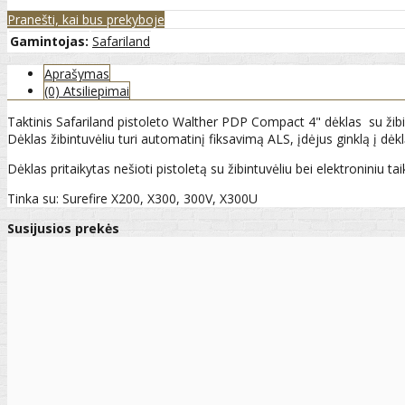
Pranešti, kai bus prekyboje
Gamintojas:
Safariland
Aprašymas
(0) Atsiliepimai
Taktinis Safariland pistoleto Walther PDP Compact 4" dėklas su žib
Dėklas žibintuvėliu turi automatinį fiksavimą ALS, įdėjus ginklą į dėkl
Dėklas pritaikytas nešioti pistoletą su žibintuvėliu bei elektroniniu taik
Tinka su: Surefire X200, X300, 300V, X300U
Susijusios prekės