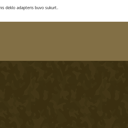
dėklo adapteris buvo sukurt..