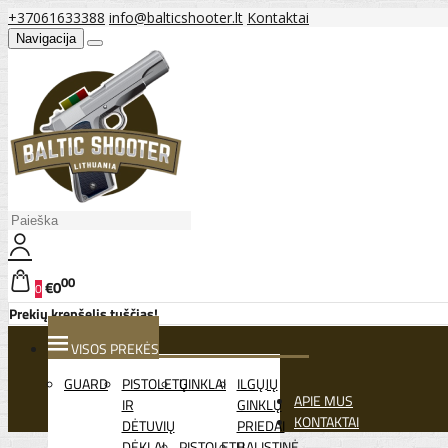
+37061633388
info@balticshooter.lt
Kontaktai
Navigacija
00
€0
0
Prekių krepšelis tuščias!
VISOS PREKĖS
GUARD
PISTOLETŲ
GINKLAI
ILGŲJŲ
APIE MUS
IR
GINKLŲ
KONTAKTAI
DĖTUVIŲ
PRIEDAI
DĖKLAI
PISTOLETŲ
BALISTINĖ