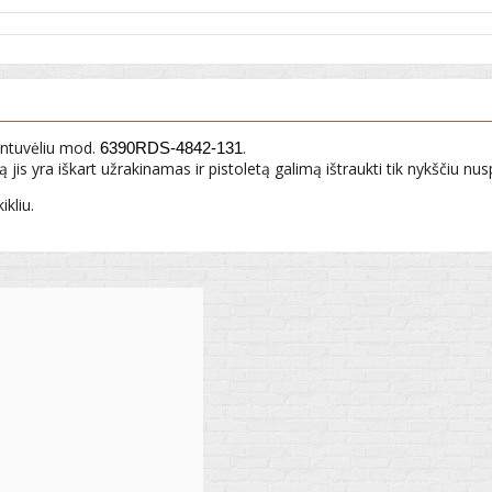
intuvėliu mod.
.
6390RDS-4842-131
ą jis yra iškart užrakinamas ir pistoletą galimą ištraukti tik nykščiu nus
ikliu.