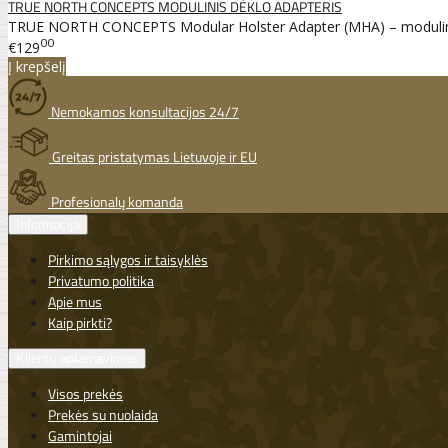
TRUE NORTH CONCEPTS MODULINIS DĖKLO ADAPTERIS
TRUE NORTH CONCEPTS Modular Holster Adapter (MHA) – modulinis 
00
€129
Į krepšelį
Nemokamos konsultacijos 24/7
Greitas pristatymas Lietuvoje ir EU
Profesionalų komanda
Informacija
Pirkimo sąlygos ir taisyklės
Privatumo politika
Apie mus
Kaip pirkti?
Klientų aptarnavimas
Visos prekės
Prekės su nuolaida
Gamintojai