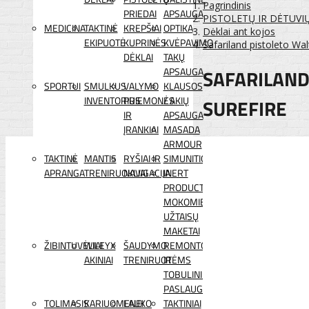
Pagrindinis
PRIEDAI
APSAUGA
PISTOLETŲ IR DĖTUVI
MEDICINA
TAKTINĖ
KREPŠIAI
OPTIKA
Dėklai ant kojos
EKIPUOTĖ
KUPRINĖS
KVĖPAVIMO
Safariland pistoleto Wa
DĖKLAI
TAKŲ
SAFARILAND
APSAUGA
SPORTUI
SMULKUS
VALYMO
KLAUSOS
INVENTORIUS
PRIEMONĖS
/ AKIŲ
SUREFIRE
IR
APSAUGA
ĮRANKIAI
MASADA
ARMOUR
TAKTINĖ
MANTIS
RYŠIAI IR
SIMUNITION
APRANGA
TRENIRUOKLIAI
NAVIGACIJA
INERT
PRODUCTS
MOKOMIEJI
UŽTAISŲ
MAKETAI
ŽIBINTUVĖLIAI
WILEYX
ŠAUDYMO
REMONTO
AKINIAI
TRENIRUOTĖMS
IR
TOBULINIMO
PASLAUGOS
TOLIMASIS
KARIUOMENEI
LAUKO
TAKTINIAI