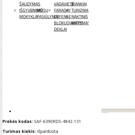
ŠAUDYMAS
VADAVIETĖ
ĮRANKIAI
IŠGYVENIMO
MŪSŲ
FARADAY
TURIZMAS
MOKYKLA
PASIŪLYMAI
DEFENSE
NAKTINIS
BLOKUOJANTYS
MATYMAS
DĖKLAI
Prekės kodas:
SAF-6390RDS-4842-131
Turimas kiekis:
Išparduota