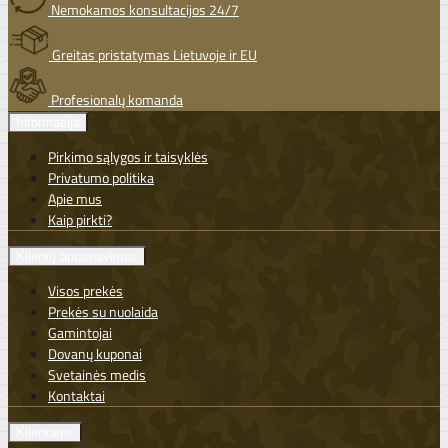
Nemokamos konsultacijos 24/7
Greitas pristatymas Lietuvoje ir EU
Profesionalų komanda
Informacija
Pirkimo sąlygos ir taisyklės
Privatumo politika
Apie mus
Kaip pirkti?
Klientų aptarnavimas
Visos prekės
Prekės su nuolaida
Gamintojai
Dovanų kuponai
Svetainės medis
Kontaktai
Klientams