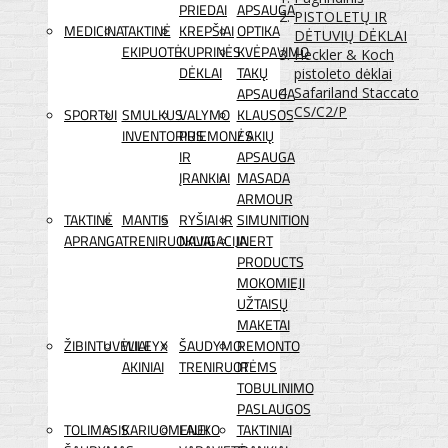
PRIEDAI
APSAUGA
PISTOLETŲ IR
MEDICINA
TAKTINĖ
KREPŠIAI
OPTIKA
DĖTUVIŲ DĖKLAI
EKIPUOTĖ
KUPRINĖS
KVĖPAVIMO
Heckler & Koch
DĖKLAI
TAKŲ
pistoleto dėklai
APSAUGA
Safariland Staccato
CS/C2/P
SPORTUI
SMULKUS
VALYMO
KLAUSOS
INVENTORIUS
PRIEMONĖS
/ AKIŲ
IR
APSAUGA
ĮRANKIAI
MASADA
ARMOUR
TAKTINĖ
MANTIS
RYŠIAI IR
SIMUNITION
APRANGA
TRENIRUOKLIAI
NAVIGACIJA
INERT
PRODUCTS
MOKOMIEJI
UŽTAISŲ
MAKETAI
ŽIBINTUVĖLIAI
WILEYX
ŠAUDYMO
REMONTO
AKINIAI
TRENIRUOTĖMS
IR
TOBULINIMO
PASLAUGOS
TOLIMASIS
KARIUOMENEI
LAUKO
TAKTINIAI