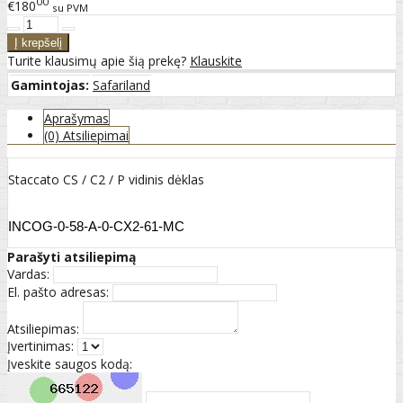
00
€180
su PVM
Turite klausimų apie šią prekę?
Klauskite
Gamintojas:
Safariland
Aprašymas
(0) Atsiliepimai
Staccato CS / C2 / P vidinis dėklas
INCOG-0-58-A-0-CX2-61-MC
Parašyti atsiliepimą
Vardas:
El. pašto adresas:
Atsiliepimas:
Įvertinimas:
Įveskite saugos kodą: