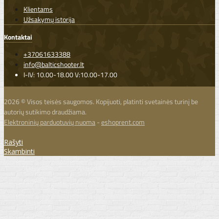
Klientams
Užsakymų istorija
Kontaktai
+37061633388
info@balticshooter.lt
I-IV: 10.00-18.00 V:10.00-17.00
2026 © Visos teisės saugomos. Kopijuoti, platinti svetainės turinį be
autorių sutikimo draudžiama.
Elektroninių parduotuvių nuoma
-
eshoprent.com
Rašyti
Skambinti