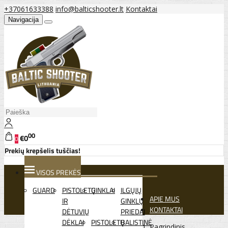
+37061633388
info@balticshooter.lt
Kontaktai
Navigacija
00
€0
0
Prekių krepšelis tuščias!
VISOS PREKĖS
GUARD
PISTOLETŲ
GINKLAI
ILGŲJŲ
APIE MUS
IR
GINKLŲ
KONTAKTAI
DĖTUVIŲ
PRIEDAI
DĖKLAI
PISTOLETŲ
BALISTINĖ
Pagrindinis