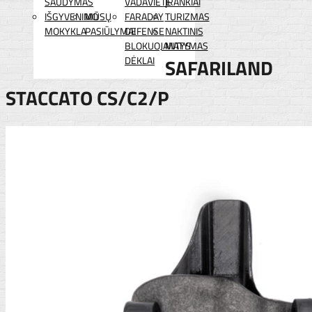
ŠAUDYMAS
VADAVIETĖ
ĮRANKIAI
IŠGYVENIMO
MŪSŲ
FARADAY
TURIZMAS
MOKYKLA
PASIŪLYMAI
DEFENSE
NAKTINIS
BLOKUOJANTYS
MATYMAS
DĖKLAI
SAFARILAND
STACCATO CS/C2/P