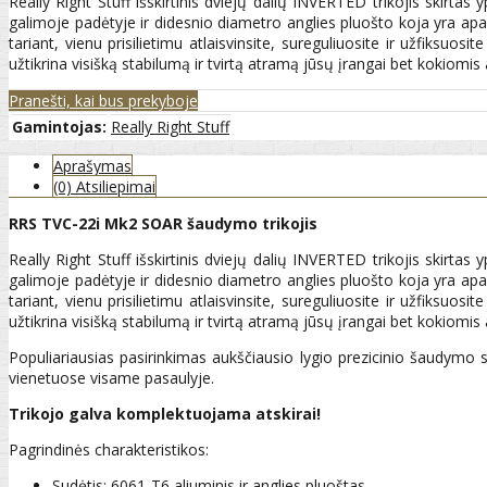
Really Right Stuff išskirtinis dviejų dalių INVERTED trikojis skirtas 
galimoje padėtyje ir didesnio diametro anglies pluošto koja yra ap
tariant, vienu prisilietimu atlaisvinsite, sureguliuosite ir užfik
užtikrina visišką stabilumą ir tvirtą atramą jūsų įrangai bet kokiomi
Pranešti, kai bus prekyboje
Gamintojas:
Really Right Stuff
Aprašymas
(0) Atsiliepimai
RRS TVC-22i Mk2 SOAR šaudymo trikojis
Really Right Stuff išskirtinis dviejų dalių INVERTED trikojis skirtas 
galimoje padėtyje ir didesnio diametro anglies pluošto koja yra ap
tariant, vienu prisilietimu atlaisvinsite, sureguliuosite ir užfik
užtikrina visišką stabilumą ir tvirtą atramą jūsų įrangai bet kokiomi
Populiariausias pasirinkimas aukščiausio lygio prezicinio šaudymo s
vienetuose visame pasaulyje.
Trikojo galva komplektuojama atskirai!
Pagrindinės charakteristikos:
Sudėtis: 6061-T6 aliuminis ir anglies pluoštas