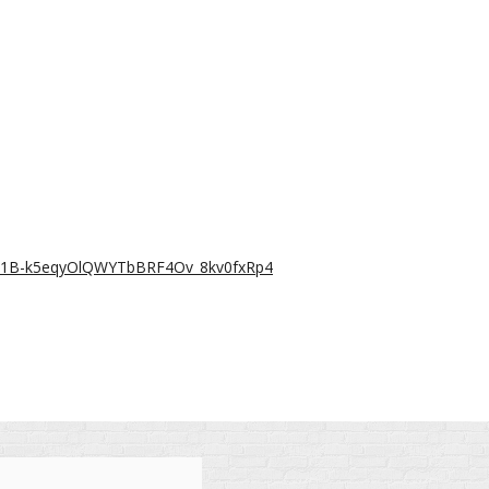
LAj1B-k5eqyOlQWYTbBRF4Ov_8kv0fxRp4