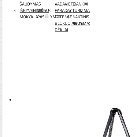
ŠAUDYMAS
VADAVIETĖ
ĮRANKIAI
IŠGYVENIMO
MŪSŲ
FARADAY
TURIZMAS
MOKYKLA
PASIŪLYMAI
DEFENSE
NAKTINIS
BLOKUOJANTYS
MATYMAS
DĖKLAI