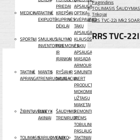
Pagrindinis
PRIEDAI
APSAUGA
TOLIMASIS ŠAUDYMAS
MEDICINA
TAKTINĖ
KREPŠIAI
OPTIKA
Trikojai
EKIPUOTĖ
KUPRINĖS
KVĖPAVIMO
RRS TVC-22i Mk2 SOAR 
DĖKLAI
TAKŲ
RRS TVC-22
APSAUGA
SPORTUI
SMULKUS
VALYMO
KLAUSOS
INVENTORIUS
PRIEMONĖS
/ AKIŲ
IR
APSAUGA
ĮRANKIAI
MASADA
ARMOUR
TAKTINĖ
MANTIS
RYŠIAI IR
SIMUNITION
APRANGA
TRENIRUOKLIAI
NAVIGACIJA
INERT
PRODUCTS
MOKOMIEJI
UŽTAISŲ
MAKETAI
ŽIBINTUVĖLIAI
WILEYX
ŠAUDYMO
REMONTO
AKINIAI
TRENIRUOTĖMS
IR
TOBULINIMO
PASLAUGOS
TOLIMASIS
KARIUOMENEI
LAUKO
TAKTINIAI