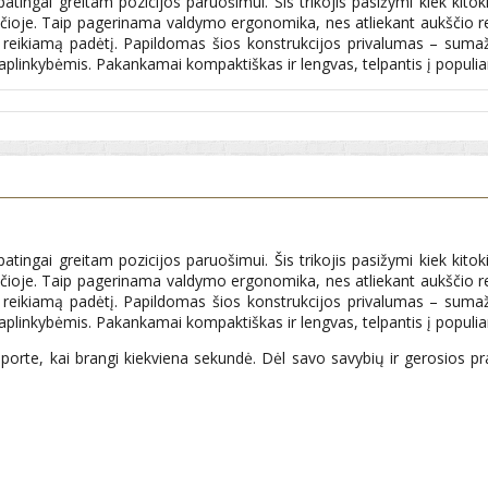
ypatingai greitam pozicijos paruošimui. Šis trikojis pasižymi kiek kito
ačioje. Taip pagerinama valdymo ergonomika, nes atliekant aukščio r
suosite reikiamą padėtį. Papildomas šios konstrukcijos privalumas – s
s aplinkybėmis. Pakankamai kompaktiškas ir lengvas, telpantis į populi
ypatingai greitam pozicijos paruošimui. Šis trikojis pasižymi kiek kito
ačioje. Taip pagerinama valdymo ergonomika, nes atliekant aukščio r
suosite reikiamą padėtį. Papildomas šios konstrukcijos privalumas – s
s aplinkybėmis. Pakankamai kompaktiškas ir lengvas, telpantis į populi
porte, kai brangi kiekviena sekundė. Dėl savo savybių ir gerosios pra