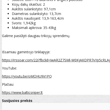
Kojų dalių skaičius: 2
Aukštis sulankstyto: 97,1cm
Diametras sulankstyto: 13,7cm
Aukštis naudojant: 13,9-163,4cm
Svoris: 1,942kg
Maksimali apkrova: 35-43kg
Galime pasiūlyti daugiau trikojų sprendimų.
Išsamiau gamintojo tinklapyje:
https://rrssoar.com/22i?fbclid=IwAR2Z7SMl-W0KjAKDPR7vYp5cR
YouTube:
https://youtu.be/oMOHU9Ii1PQ
Plačiau:
https://www.balticsniper.lt
Susijusios prekės