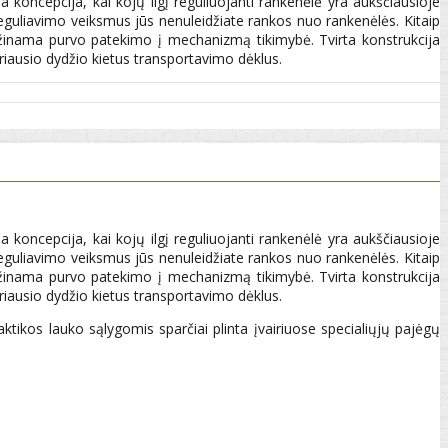
kia koncepcija, kai kojų ilgį reguliuojanti rankenėlė yra aukščiausioje
eguliavimo veiksmus jūs nenuleidžiate rankos nuo rankenėlės. Kitaip
umažinama purvo patekimo į mechanizmą tikimybė. Tvirta konstrukcija
ariausio dydžio kietus transportavimo dėklus.
kia koncepcija, kai kojų ilgį reguliuojanti rankenėlė yra aukščiausioje
eguliavimo veiksmus jūs nenuleidžiate rankos nuo rankenėlės. Kitaip
umažinama purvo patekimo į mechanizmą tikimybė. Tvirta konstrukcija
ariausio dydžio kietus transportavimo dėklus.
ktikos lauko sąlygomis sparčiai plinta įvairiuose specialiųjų pajėgų