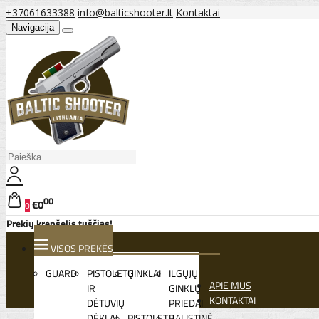
+37061633388
info@balticshooter.lt
Kontaktai
Navigacija
00
€0
0
Prekių krepšelis tuščias!
VISOS PREKĖS
GUARD
PISTOLETŲ
GINKLAI
ILGŲJŲ
APIE MUS
IR
GINKLŲ
KONTAKTAI
DĖTUVIŲ
PRIEDAI
DĖKLAI
PISTOLETŲ
BALISTINĖ