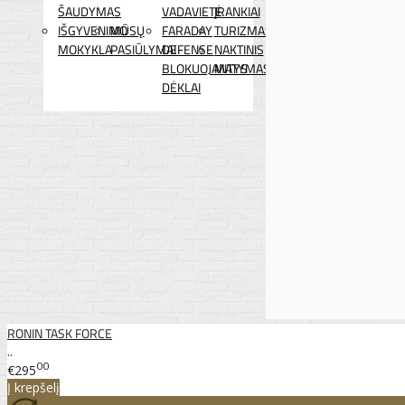
ŠAUDYMAS
VADAVIETĖ
ĮRANKIAI
IŠGYVENIMO
MŪSŲ
FARADAY
TURIZMAS
MOKYKLA
PASIŪLYMAI
DEFENSE
NAKTINIS
BLOKUOJANTYS
MATYMAS
DĖKLAI
RONIN TASK FORCE
..
00
€295
Į krepšelį