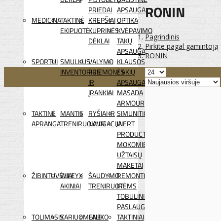
RONIN
PRIEDAI
APSAUGA
MEDICINA
TAKTINĖ
KREPŠIAI
OPTIKA
EKIPUOTĖ
KUPRINĖS
KVĖPAVIMO
Pagrindinis
DĖKLAI
TAKŲ
Pirkite pagal gamintoją
APSAUGA
RONIN
SPORTUI
SMULKUS
VALYMO
KLAUSOS
INVENTORIUS
PRIEMONĖS
/ AKIŲ
IR
APSAUGA
ĮRANKIAI
MASADA
ARMOUR
TAKTINĖ
MANTIS
RYŠIAI IR
SIMUNITION
APRANGA
TRENIRUOKLIAI
NAVIGACIJA
INERT
PRODUCTS
MOKOMIEJI
UŽTAISŲ
MAKETAI
ŽIBINTUVĖLIAI
WILEYX
ŠAUDYMO
REMONTO
AKINIAI
TRENIRUOTĖMS
IR
TOBULINIMO
PASLAUGOS
TOLIMASIS
KARIUOMENEI
LAUKO
TAKTINIAI