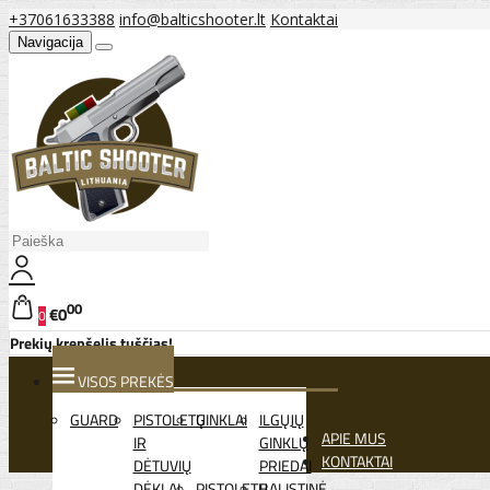
+37061633388
info@balticshooter.lt
Kontaktai
Navigacija
00
€0
0
Prekių krepšelis tuščias!
VISOS PREKĖS
GUARD
PISTOLETŲ
GINKLAI
ILGŲJŲ
APIE MUS
IR
GINKLŲ
KONTAKTAI
DĖTUVIŲ
PRIEDAI
DĖKLAI
PISTOLETŲ
BALISTINĖ