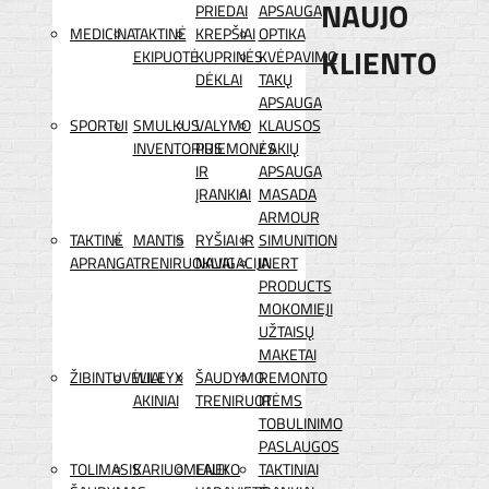
NAUJO
PRIEDAI
APSAUGA
MEDICINA
TAKTINĖ
KREPŠIAI
OPTIKA
KLIENTO
EKIPUOTĖ
KUPRINĖS
KVĖPAVIMO
DĖKLAI
TAKŲ
APSAUGA
SPORTUI
SMULKUS
VALYMO
KLAUSOS
INVENTORIUS
PRIEMONĖS
/ AKIŲ
IR
APSAUGA
ĮRANKIAI
MASADA
ARMOUR
TAKTINĖ
MANTIS
RYŠIAI IR
SIMUNITION
APRANGA
TRENIRUOKLIAI
NAVIGACIJA
INERT
PRODUCTS
MOKOMIEJI
UŽTAISŲ
MAKETAI
ŽIBINTUVĖLIAI
WILEYX
ŠAUDYMO
REMONTO
AKINIAI
TRENIRUOTĖMS
IR
TOBULINIMO
PASLAUGOS
TOLIMASIS
KARIUOMENEI
LAUKO
TAKTINIAI