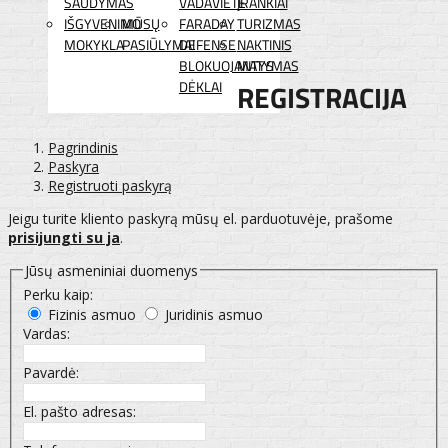
ŠAUDYMAS
VADAVIETĖ
ĮRANKIAI
IŠGYVENIMO
MŪSŲ
FARADAY
TURIZMAS
MOKYKLA
PASIŪLYMAI
DEFENSE
NAKTINIS
BLOKUOJANTYS
MATYMAS
DĖKLAI
REGISTRACIJA
Pagrindinis
Paskyra
Registruoti paskyrą
Jeigu turite kliento paskyrą mūsų el. parduotuvėje, prašome
prisijungti su ja
.
Jūsų asmeniniai duomenys
Perku kaip:
Fizinis asmuo
Juridinis asmuo
Vardas:
Pavardė:
El. pašto adresas: