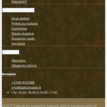
Kaip pirkti?
Klientų aptarnavimas
Visos prekės
Prekės su nuolaida
Gamintojai
Dovanų kuponai
Svetainės medis
Kontaktai
Klientams
Klientams
Užsakymų istorija
Kontaktai
+37061633388
info@balticshooter.lt
I-IV: 10.00-18.00 V:10.00-17.00
2026 © Visos teisės saugomos. Kopijuoti, platinti svetainės turinį be