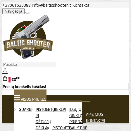
+37061633388
info@balticshooter.lt
Kontaktai
Navigacija
00
€0
0
Prekių krepšelis tuščias!
VISOS PREKĖS
GUARD
PISTOLETŲ
GINKLAI
ILGŲJŲ
APIE MUS
IR
GINKLŲ
KONTAKTAI
DĖTUVIŲ
PRIEDAI
DĖKLAI
PISTOLETŲ
BALISTINĖ