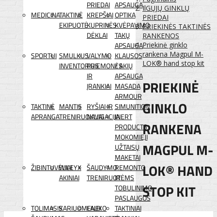
PRIEDAI
APSAUGA
IlGŲJŲ GINKLŲ
MEDICINA
TAKTINĖ
KREPŠIAI
OPTIKA
PRIEDAI
EKIPUOTĖ
KUPRINĖS
KVĖPAVIMO
PRIEKINĖS TAKTINĖS
DĖKLAI
TAKŲ
RANKENOS
APSAUGA
Priekinė ginklo
rankena Magpul M-
SPORTUI
SMULKUS
VALYMO
KLAUSOS
LOK® hand stop kit
INVENTORIUS
PRIEMONĖS
/ AKIŲ
IR
APSAUGA
PRIEKINĖ
ĮRANKIAI
MASADA
ARMOUR
GINKLO
TAKTINĖ
MANTIS
RYŠIAI IR
SIMUNITION
APRANGA
TRENIRUOKLIAI
NAVIGACIJA
INERT
RANKENA
PRODUCTS
MOKOMIEJI
MAGPUL M-
UŽTAISŲ
MAKETAI
LOK® HAND
ŽIBINTUVĖLIAI
WILEYX
ŠAUDYMO
REMONTO
AKINIAI
TRENIRUOTĖMS
IR
STOP KIT
TOBULINIMO
PASLAUGOS
TOLIMASIS
KARIUOMENEI
LAUKO
TAKTINIAI