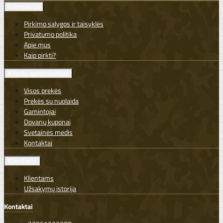
Informacija
Pirkimo sąlygos ir taisyklės
Privatumo politika
Apie mus
Kaip pirkti?
Klientų aptarnavimas
Visos prekės
Prekės su nuolaida
Gamintojai
Dovanų kuponai
Svetainės medis
Kontaktai
Klientams
Klientams
Užsakymų istorija
Kontaktai