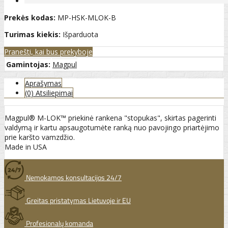
Prekės kodas:
MP-HSK-MLOK-B
Turimas kiekis:
Išparduota
Pranešti, kai bus prekyboje
Gamintojas:
Magpul
Aprašymas
(0) Atsiliepimai
Magpul® M-LOK™ priekinė rankena "stopukas", skirtas pagerinti
valdymą ir kartu apsaugotumėte ranką nuo pavojingo priartėjimo
prie karšto vamzdžio.
Made in USA
Nemokamos konsultacijos 24/7
Greitas pristatymas Lietuvoje ir EU
Profesionalų komanda