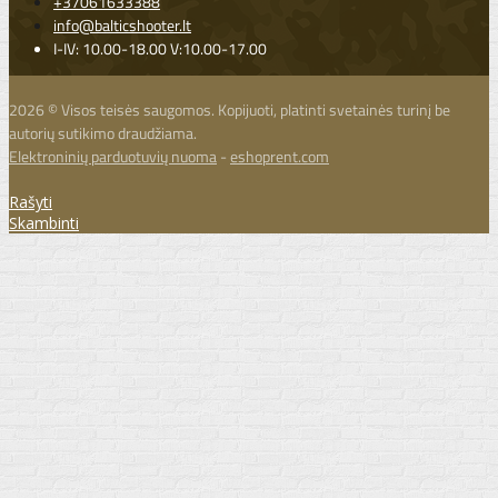
+37061633388
info@balticshooter.lt
I-IV: 10.00-18.00 V:10.00-17.00
2026 © Visos teisės saugomos. Kopijuoti, platinti svetainės turinį be
autorių sutikimo draudžiama.
Elektroninių parduotuvių nuoma
-
eshoprent.com
Rašyti
Skambinti