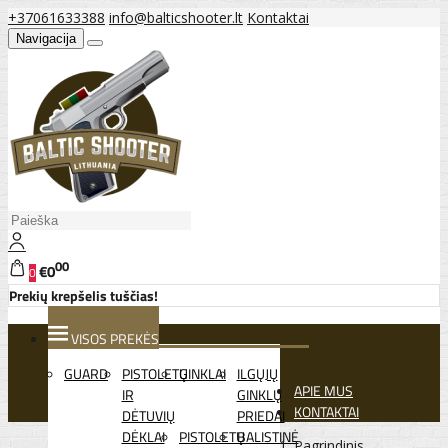
+37061633388
info@balticshooter.lt
Kontaktai
Navigacija
00
€0
0
Prekių krepšelis tuščias!
VISOS PREKĖS
GUARD
PISTOLETŲ
GINKLAI
ILGŲJŲ
APIE MUS
IR
GINKLŲ
KONTAKTAI
DĖTUVIŲ
PRIEDAI
DĖKLAI
PISTOLETŲ
BALISTINĖ
Pagrindinis