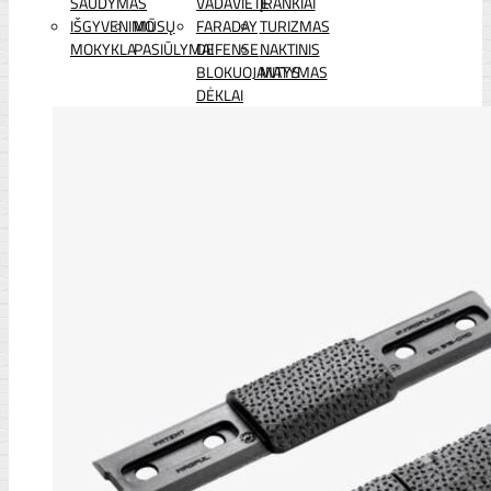
ŠAUDYMAS
VADAVIETĖ
ĮRANKIAI
IŠGYVENIMO
MŪSŲ
FARADAY
TURIZMAS
MOKYKLA
PASIŪLYMAI
DEFENSE
NAKTINIS
BLOKUOJANTYS
MATYMAS
DĖKLAI